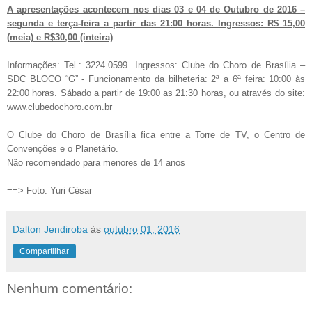
A apresentações acontecem nos dias 03 e 04 de Outubro de 2016 –
segunda e terça-feira a partir das 21:00 horas. Ingressos: R$ 15,00
(meia) e R$30,00 (inteira)
Informações: Tel.: 3224.0599. Ingressos: Clube do Choro de Brasília –
SDC BLOCO “G” - Funcionamento da bilheteria: 2ª a 6ª feira: 10:00 às
22:00 horas. Sábado a partir de 19:00 as 21:30 horas, ou através do site:
www.clubedochoro.com.br
O Clube do Choro de Brasília fica entre a Torre de TV, o Centro de
Convenções e o Planetário.
Não recomendado para menores de 14 anos
==> Foto: Yuri César
Dalton Jendiroba
às
outubro 01, 2016
Compartilhar
Nenhum comentário: