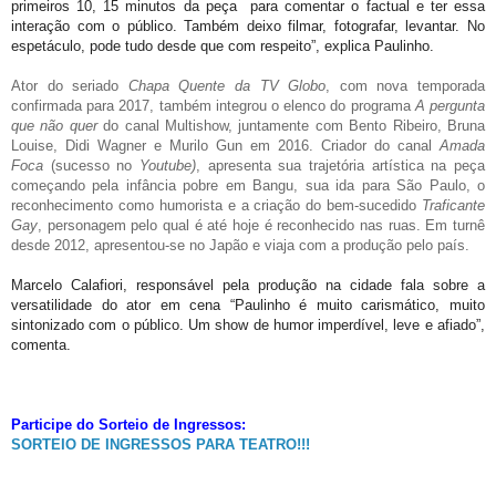
primeiros 10, 15 minutos da peça para comentar o factual e ter essa
interação com o público. Também deixo filmar, fotografar, levantar. No
espetáculo, pode tudo desde que com respeito”, explica Paulinho.
Ator do seriado
Chapa Quente da TV Globo
, com nova temporada
confirmada para 2017, também integrou o elenco do programa
A pergunta
que não quer
do canal Multishow, juntamente com Bento Ribeiro, Bruna
Louise, Didi Wagner e Murilo Gun em 2016. Criador do canal
Amada
Foca
(sucesso no
Youtube)
, apresenta sua trajetória artística na peça
começando pela infância pobre em Bangu, sua ida para São Paulo, o
reconhecimento como humorista e a criação do bem-sucedido
Traficante
Gay
, personagem pelo qual é até hoje é reconhecido nas ruas. Em turnê
desde 2012, apresentou-se no Japão e viaja com a produção pelo país.
Marcelo Calafiori, responsável pela produção na cidade fala sobre a
versatilidade do ator em cena “Paulinho é muito carismático, muito
sintonizado com o público. Um show de humor imperdível, leve e afiado”,
comenta.
Participe do Sorteio de Ingressos:
SORTEIO DE INGRESSOS PARA TEATRO!!!