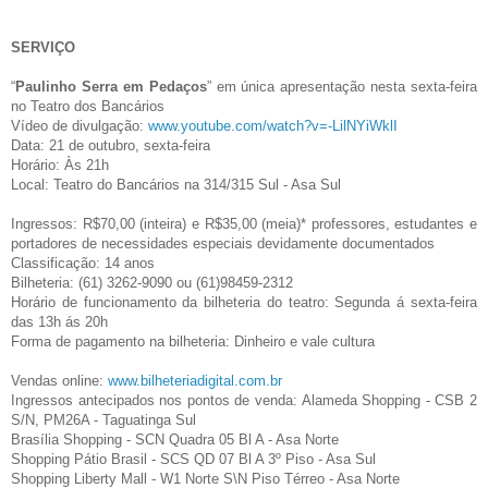
SERVIÇO
“
Paulinho Serra em Pedaços
” em única apresentação nesta sexta-feira
no Teatro dos Bancários
Vídeo de divulgação:
www.youtube.com/watch?v=-LilNYiWklI
Data: 21 de outubro, sexta-feira
Horário: Às 21h
Local: Teatro do Bancários na 314/315 Sul - Asa Sul
Ingressos: R$70,00 (inteira) e R$35,00 (meia)* professores, estudantes e
portadores de necessidades especiais devidamente documentados
Classificação: 14 anos
Bilheteria: (61) 3262-9090 ou (61)98459-2312
Horário de funcionamento da bilheteria do teatro: Segunda á sexta-feira
das 13h ás 20h
Forma de pagamento na bilheteria: Dinheiro e vale cultura
Vendas online:
www.bilheteriadigital.com.br
Ingressos antecipados nos pontos de venda: Alameda Shopping - CSB 2
S/N, PM26A - Taguatinga Sul
Brasília Shopping - SCN Quadra 05 Bl A - Asa Norte
Shopping Pátio Brasil - SCS QD 07 Bl A 3º Piso - Asa Sul
Shopping Liberty Mall - W1 Norte S\N Piso Térreo - Asa Norte