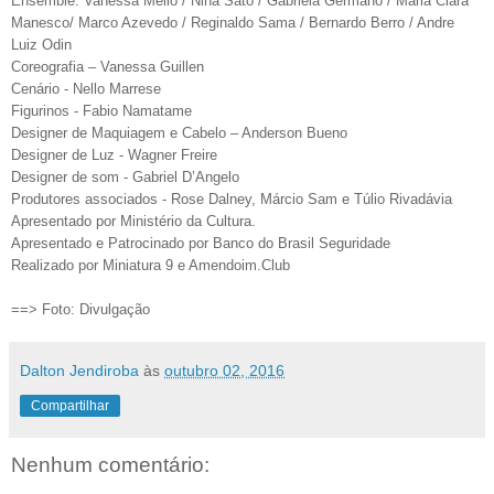
Ensemble: Vanessa Mello / Nina Sato / Gabriela Germano / Maria Clara
Manesco/ Marco Azevedo / Reginaldo Sama / Bernardo Berro / Andre
Luiz Odin
Coreografia – Vanessa Guillen
Cenário - Nello Marrese
Figurinos - Fabio Namatame
Designer de Maquiagem e Cabelo – Anderson Bueno
Designer de Luz - Wagner Freire
Designer de som - Gabriel D’Angelo
Produtores associados - Rose Dalney, Márcio Sam e Túlio Rivadávia
Apresentado por Ministério da Cultura.
Apresentado e Patrocinado por Banco do Brasil Seguridade
Realizado por Miniatura 9 e Amendoim.Club
==> Foto: Divulgação
Dalton Jendiroba
às
outubro 02, 2016
Compartilhar
Nenhum comentário: