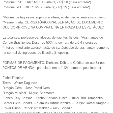
Poltrona ESPECIAL: R$ 100 (inteira) / R$ 50 (meia entrada*)
Poltrona SUPERIOR: R$ 50 (inteira) / R$ 25 (meia entrada*)
*Valores de Ingressos sujeitos a alteração de preços sem aviso prévio.
*Meia-entrada: OBRIGATÓRIO APRESENTAÇÃO DE DOCUMENTO
QUE COMPROVE NA COMPRA E NA ENTRADA DO ESPETÁCULO
Estudantes, professores, idosos, deficientes físicos. *Assinantes do
Correio Brasiliense: Desc. de 50% na compra de até 4 ingressos
*inteiros, mediante apresentação do cartão(clube do assinante), somente
na central de ingressos do Brasília Shopping.
FORMAS DE PAGAMENTO: Dinheiro, Débito e Crédito em até 3x nos
PONTOS DE VENDA - parcelado em até 12x somente pela internet.
Ficha Técnica:
Texto - Walter Daguerre
Direção Geral - José Possi Neto
Direção Musical - Miguel Briamonte
Elenco: Ruy Brissac – Dinho/ Adriano Tunes – Julio/ Yudi Tamashiro –
Bento/ Elcio Bonazzi – Samuel/ Arthur Ienzura – Sergio/ Rafael Aragão –
Cover Dinho/ Patrick Amstalden – Rick Bonadio