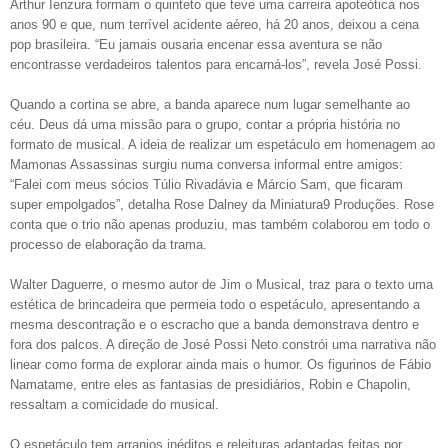
Arthur Ienzura formam o quinteto que teve uma carreira apoteótica nos
anos 90 e que, num terrível acidente aéreo, há 20 anos, deixou a cena
pop brasileira. “Eu jamais ousaria encenar essa aventura se não
encontrasse verdadeiros talentos para encarná-los”, revela José Possi.
Quando a cortina se abre, a banda aparece num lugar semelhante ao
céu. Deus dá uma missão para o grupo, contar a própria história no
formato de musical. A ideia de realizar um espetáculo em homenagem ao
Mamonas Assassinas surgiu numa conversa informal entre amigos:
“Falei com meus sócios Túlio Rivadávia e Márcio Sam, que ficaram
super empolgados”, detalha Rose Dalney da Miniatura9 Produções. Rose
conta que o trio não apenas produziu, mas também colaborou em todo o
processo de elaboração da trama.
Walter Daguerre, o mesmo autor de Jim o Musical, traz para o texto uma
estética de brincadeira que permeia todo o espetáculo, apresentando a
mesma descontração e o escracho que a banda demonstrava dentro e
fora dos palcos. A direção de José Possi Neto constrói uma narrativa não
linear como forma de explorar ainda mais o humor. Os figurinos de Fábio
Namatame, entre eles as fantasias de presidiários, Robin e Chapolin,
ressaltam a comicidade do musical.
O espetáculo tem arranjos inéditos e releituras adaptadas feitas por