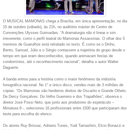
O MUSICAL MAMONAS chega a Brasília, em única apresentação, no dia
15 de outubro (sábado), às 21h, no auditório máster do Centro de
Convenções Ulysses Guimarães. “A dramaturgia não é linear e sim
irreverente, como o perfil teatral do Mamonas Assassinas. O olhar dos 5
meninos de Guarulhos está retratado no texto. É como se o Dinho,
Bento, Samuel, Júlio e o Sérgio contassem a trajetória do grupo desde o
tempo em que eram desconhecidos, quando animavam festas de
condomínios, até o reconhecimento nacional”, detalha o autor Walter
Daguerre.
A banda entrou para a história como o maior fenômeno da indústria
fonográfica nacional: No 1° e único disco, vendeu mais de 3 milhões de
cópias. “Os Mamonas são herdeiros diretos de Oscarito e Grande Othelo.
De Dercy Gonçalves. Do Velho Guerreiro e dos Trapalhões”, observa o
diretor José Possi Neto, que junto aos produtores do espetáculo –
Miniatura 9 -, selecionou 16 profissionais entre 1500 que participaram dos
teste para escolha do elenco.
Os atores Ruy Brissac, Adriano Tunes, Yudi Tamashiro, Elcio Bonazzi e