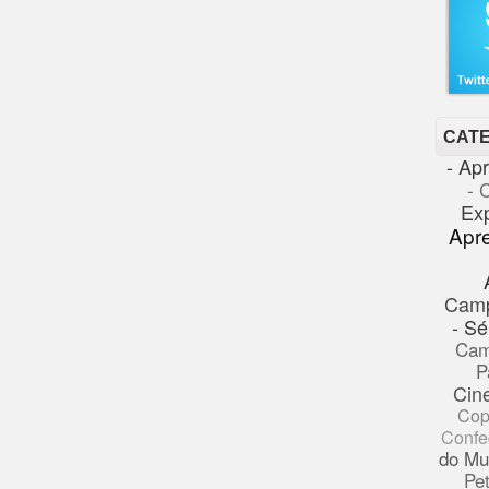
CAT
- Ap
- 
Ex
Apr
Cam
- Sé
Cam
P
Cin
Cop
Confe
do Mu
Pe