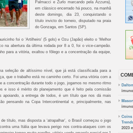
Palmacci e Zurlo marcando pela Azzurra),
em clássico encerrado há pouco, na manhã
deste domingo, dia 23, conquistando o
título invicto do torneio, disputado na praia
do Gonzaga, em Santos (SP).
ricinho foi o ‘Artilheiro’ (5 gols) e Ozu (Japão) eleito o ‘Melhor
o na abertura da última rodada por 8 a 0, foi o vice-campeão.
nho para a vitória, exaltou o fôlego e a concentração da equipe,
 seleção de altíssimo nível, que já está classificada para a
COM
, que o trabalho está no caminho certo. Foi uma vitória com a
 e a concentração durante todo o jogo, jogamos no mesmo ritmo
Dalto
s e isso é mérito do planejamento que é feito pela comissão
imuno
nos apoiando, a entrega de todos, é um título que nos dá mais
Mason
ão pensando na Copa Intercontinental e, principalmente, nas
imuno
Coins 
e título, mas disposta a ‘atrapalhar’, o Brasil começou o jogo
Trends
 contra uma Itália que levava perigo nos contra-ataques com os
2023 e
rimeiro tempo muito parelho, vitória verde-amarela parcial por 1