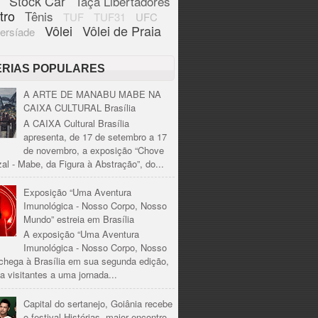
Stock Car
Taça Libertadores
tro
Tênis
TUF
TUF31
UFC
Vôlei
Vôlei de Praia
ersíade
ÉRIAS POPULARES
A ARTE DE MANABU MABE NA
CAIXA CULTURAL Brasília
A CAIXA Cultural Brasília
apresenta, de 17 de setembro a 17
de novembro, a exposição “Chove
al - Mabe, da Figura à Abstração”, do...
Exposição “Uma Aventura
Imunológica - Nosso Corpo, Nosso
Mundo” estreia em Brasília
A exposição “Uma Aventura
Imunológica - Nosso Corpo, Nosso
chega à Brasília em sua segunda edição,
a visitantes a uma jornada...
Capital do sertanejo, Goiânia recebe
o festival Histórias, maior encontro