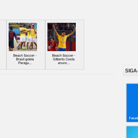
Beach Soccer -
Beach Soccer -
Brasil goleia
Gilberto Costa
Paragu...
anunc...
SIGA