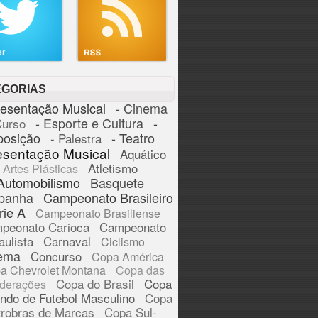
EGORIAS
resentação Musical
- Cinema
- Esporte e Cultura
-
Curso
posição
- Teatro
- Palestra
esentação Musical
Aquático
Atletismo
Artes Plásticas
Automobilismo
Basquete
panha
Campeonato Brasileiro
rie A
Campeonato Brasiliense
peonato Carioca
Campeonato
aulista
Carnaval
Ciclismo
ema
Concurso
Copa América
a Chevrolet Montana
Copa das
Copa do Brasil
Copa
derações
ndo de Futebol Masculino
Copa
trobras de Marcas
Copa Sul-