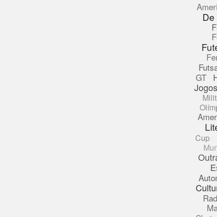
Amer
De
F
F
Fut
Fe
Futsa
GT
Jogos
Mili
Olím
Amer
Lit
Cup
Mun
Outr
E
Auto
Cultu
Rad
Ma