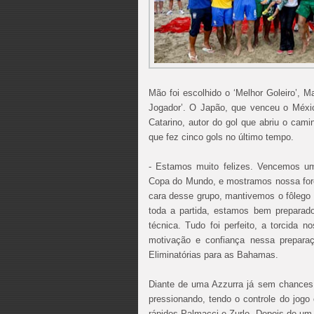
Mão foi escolhido o ‘Melhor Goleiro’, Mau
Jogador’. O Japão, que venceu o Méxic
Catarino, autor do gol que abriu o cami
que fez cinco gols no último tempo.
- Estamos muito felizes. Vencemos uma
Copa do Mundo, e mostramos nossa força
cara desse grupo, mantivemos o fôlego
toda a partida, estamos bem preparado
técnica. Tudo foi perfeito, a torcida 
motivação e confiança nessa preparaç
Eliminatórias para as Bahamas.
Diante de uma Azzurra já sem chances d
pressionando, tendo o controle do jogo
rápidos Palmacci e Zurlo. Depois de um p