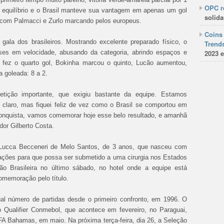
OPC re
s equilíbrio e o Brasil manteve sua vantagem em apenas um gol
solida
, com Palmacci e Zurlo marcando pelos europeus.
Coins 
gala dos brasileiros. Mostrando excelente preparado físico, o
Trends
sses em velocidade, abusando da categoria, abrindo espaços e
2023 e
to fez o quarto gol, Bokinha marcou o quinto, Lucão aumentou,
a goleada: 8 a 2.
tição importante, que exigiu bastante da equipe. Estamos
, claro, mas fiquei feliz de vez como o Brasil se comportou em
conquista, vamos comemorar hoje esse belo resultado, e amanhã
dor Gilberto Costa.
 Lucca Becceneri de Melo Santos, de 3 anos, que nasceu com
oações para que possa ser submetido a uma cirurgia nos Estados
ão Brasileira no último sábado, no hotel onde a equipe está
comemoração pelo título.
gual número de partidas desde o primeiro confronto, em 1996. O
 Qualifier Conmebol, que acontece em fevereiro, no Paraguai,
FA Bahamas, em maio. Na próxima terça-feira, dia 26, a Seleção