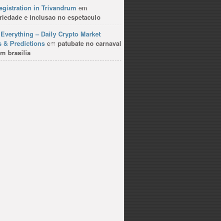
gistration in Trivandrum
em
riedade e inclusao no espetaculo
Everything – Daily Crypto Market
 & Predictions
em
patubate no carnaval
m brasilia