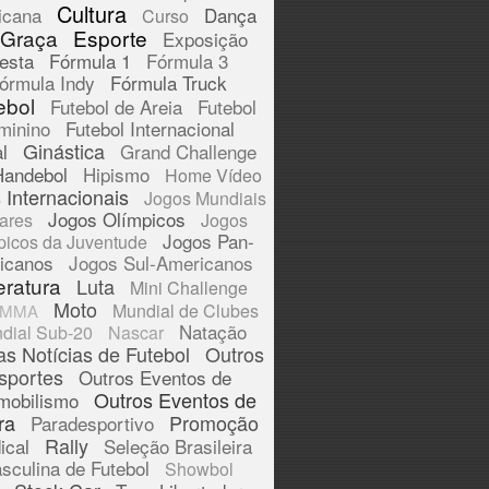
Cultura
icana
Dança
Curso
 Graça
Esporte
Exposição
esta
Fórmula 1
Fórmula 3
órmula Indy
Fórmula Truck
ebol
Futebol de Areia
Futebol
minino
Futebol Internacional
Ginástica
l
Grand Challenge
Handebol
Hipismo
Home Vídeo
 Internacionais
Jogos Mundiais
Jogos Olímpicos
tares
Jogos
Jogos Pan-
picos da Juventude
icanos
Jogos Sul-Americanos
eratura
Luta
Mini Challenge
Moto
Mundial de Clubes
MMA
Natação
dial Sub-20
Nascar
as Notícias de Futebol
Outros
sportes
Outros Eventos de
Outros Eventos de
mobilismo
ra
Promoção
Paradesportivo
Rally
ical
Seleção Brasileira
sculina de Futebol
Showbol