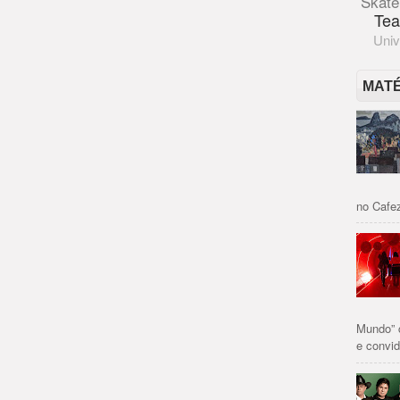
Skate
Tea
Univ
MAT
no Cafez
Mundo” 
e convid