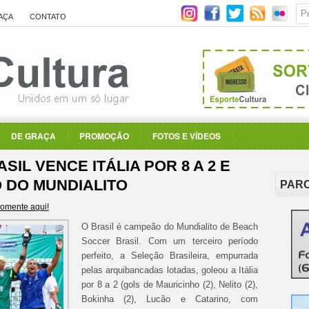
AÇA
CONTATO
DE GRAÇA
PROMOÇÃO
FOTOS E VÍDEOS
IL VENCE ITÁLIA POR 8 A 2 E
 DO MUNDIALITO
PAR
omente aqui!
O Brasil é campeão do Mundialito de Beach
Soccer Brasil. Com um terceiro período
perfeito, a Seleção Brasileira, empurrada
pelas arquibancadas lotadas, goleou a Itália
por 8 a 2 (gols de Mauricinho (2), Nelito (2),
Bokinha (2), Lucão e Catarino, com