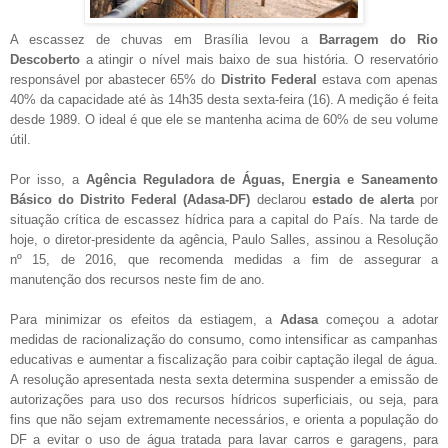
A escassez de chuvas em Brasília levou a
Barragem do
Rio
Descoberto
a atingir o nível mais baixo de sua história. O reservatório
responsável por abastecer 65% do
Distrito Federal
estava com apenas
40% da capacidade até às 14h35 desta sexta-feira (16). A medição é feita
desde 1989. O ideal é que ele se mantenha acima de 60% de seu volume
útil.
Por isso, a
Agência Reguladora de Águas, Energia e Saneamento
Básico do Distrito Federal
(Adasa-DF)
declarou
estado de alerta
por
situação crítica de escassez hídrica para a capital do País. Na tarde de
hoje, o diretor-presidente da agência, Paulo Salles, assinou a Resolução
nº 15, de 2016, que recomenda medidas a fim de assegurar a
manutenção dos recursos neste fim de ano.
Para minimizar os efeitos da estiagem, a
Adasa
começou a adotar
medidas de racionalização do consumo, como intensificar as campanhas
educativas e aumentar a fiscalização para coibir captação ilegal de água.
A resolução apresentada nesta sexta determina suspender a emissão de
autorizações para uso dos recursos hídricos superficiais, ou seja, para
fins que não sejam extremamente necessários, e orienta a população do
DF a evitar o uso de água tratada para lavar carros e garagens, para