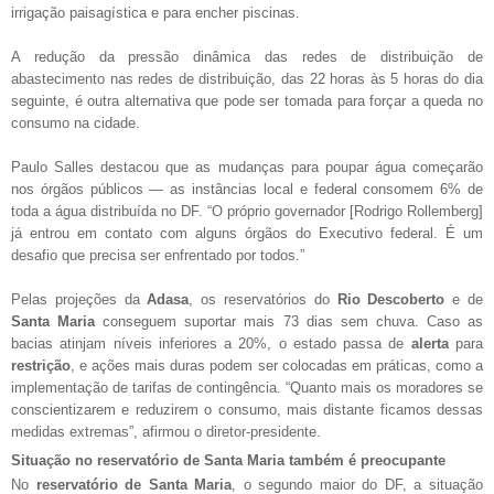
irrigação paisagística e para encher piscinas.
A redução da pressão dinâmica das redes de distribuição de
abastecimento nas redes de distribuição, das 22 horas às 5 horas do dia
seguinte, é outra alternativa que pode ser tomada para forçar a queda no
consumo na cidade.
Paulo Salles destacou que as mudanças para poupar água começarão
nos órgãos públicos — as instâncias local e federal consomem 6% de
toda a água distribuída no DF. “O próprio governador [Rodrigo Rollemberg]
já entrou em contato com alguns órgãos do Executivo federal. É um
desafio que precisa ser enfrentado por todos.”
Pelas projeções da
Adasa
, os reservatórios do
Rio Descoberto
e de
Santa Maria
conseguem suportar mais 73 dias sem chuva. Caso as
bacias atinjam níveis inferiores a 20%, o estado passa de
alerta
para
restrição
, e ações mais duras podem ser colocadas em práticas, como a
implementação de tarifas de contingência. “Quanto mais os moradores se
conscientizarem e reduzirem o consumo, mais distante ficamos dessas
medidas extremas”, afirmou o diretor-presidente.
Situação no reservatório de Santa Maria também é preocupante
No
reservatório de Santa Maria
, o segundo maior do DF, a situação