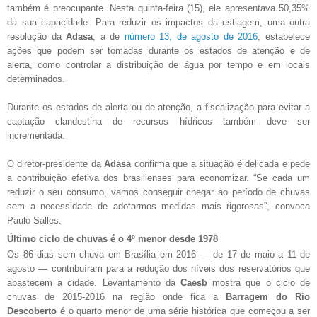
também é preocupante. Nesta quinta-feira (15), ele apresentava 50,35%
da sua capacidade. Para reduzir os impactos da estiagem, uma outra
resolução da
Adasa
, a de
número 13, de agosto de 2016
, estabelece
ações que podem ser tomadas durante os estados de atenção e de
alerta, como controlar a distribuição de água por tempo e em locais
determinados.
Durante os estados de alerta ou de atenção, a fiscalização para evitar a
captação clandestina de recursos hídricos também deve ser
incrementada.
O diretor-presidente da
Adasa
confirma que a situação é delicada e pede
a contribuição efetiva dos brasilienses para economizar. “Se cada um
reduzir o seu consumo, vamos conseguir chegar ao período de chuvas
sem a necessidade de adotarmos medidas mais rigorosas”, convoca
Paulo Salles.
Último ciclo de chuvas é o 4º menor desde 1978
Os 86 dias sem chuva em Brasília em 2016 — de 17 de maio a 11 de
agosto — contribuíram para a redução dos níveis dos reservatórios que
abastecem a cidade. Levantamento da
Caesb
mostra que o ciclo de
chuvas de 2015-2016 na região onde fica a
Barragem do Rio
Descoberto
é o quarto menor de uma série histórica que começou a ser