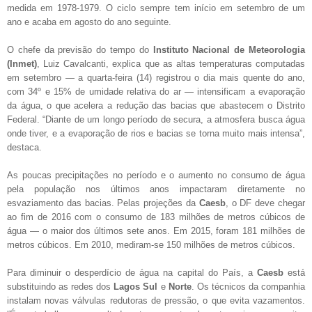
medida em 1978-1979. O ciclo sempre tem início em setembro de um
ano e acaba em agosto do ano seguinte.
O chefe da previsão do tempo do
Instituto Nacional de Meteorologia
(Inmet)
, Luiz Cavalcanti, explica que as altas temperaturas computadas
em setembro — a quarta-feira (14) registrou o dia mais quente do ano,
com 34º e 15% de umidade relativa do ar — intensificam a evaporação
da água, o que acelera a redução das bacias que abastecem o Distrito
Federal. “Diante de um longo período de secura, a atmosfera busca água
onde tiver, e a evaporação de rios e bacias se torna muito mais intensa”,
destaca.
As poucas precipitações no período e o aumento no consumo de água
pela população nos últimos anos impactaram diretamente no
esvaziamento das bacias. Pelas projeções da
Caesb
, o DF deve chegar
ao fim de 2016 com o consumo de 183 milhões de metros cúbicos de
água — o maior dos últimos sete anos. Em 2015, foram 181 milhões de
metros cúbicos. Em 2010, mediram-se 150 milhões de metros cúbicos.
Para diminuir o desperdício de água na capital do País, a
Caesb
está
substituindo as redes dos
Lagos Sul
e
Norte
. Os técnicos da companhia
instalam novas válvulas redutoras de pressão, o que evita vazamentos.