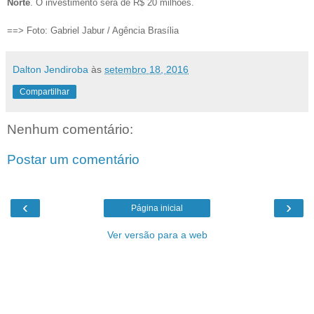
Norte
. O investimento será de R$ 20 milhões.
==> Foto: Gabriel Jabur / Agência Brasília
Dalton Jendiroba
às
setembro 18, 2016
Compartilhar
Nenhum comentário:
Postar um comentário
‹
›
Página inicial
Ver versão para a web