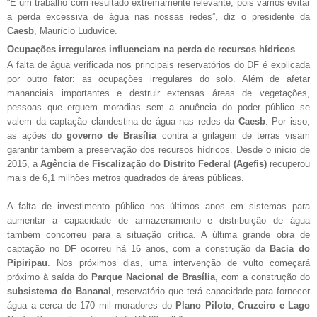
“É um trabalho com resultado extremamente relevante, pois vamos evitar
a perda excessiva de água nas nossas redes”, diz o presidente da
Caesb
, Maurício Luduvice.
Ocupações irregulares influenciam na perda de recursos hídricos
A falta de água verificada nos principais reservatórios do DF é explicada
por outro fator: as ocupações irregulares do solo. Além de afetar
mananciais importantes e destruir extensas áreas de vegetações,
pessoas que erguem moradias sem a anuência do poder público se
valem da captação clandestina de água nas redes da
Caesb
. Por isso,
as ações do
governo de Brasília
contra a grilagem de terras visam
garantir também a preservação dos recursos hídricos. Desde o início de
2015, a
Agência de Fiscalização do Distrito Federal (Agefis)
recuperou
mais de 6,1 milhões metros quadrados de áreas públicas.
A falta de investimento público nos últimos anos em sistemas para
aumentar a capacidade de armazenamento e distribuição de água
também concorreu para a situação crítica. A última grande obra de
captação no DF ocorreu há 16 anos, com a construção da
Bacia do
Pipiripau
. Nos próximos dias, uma intervenção de vulto começará
próximo à saída do
Parque Nacional de Brasília
, com a construção do
subsistema do Bananal
, reservatório que terá capacidade para fornecer
água a cerca de 170 mil moradores do
Plano Piloto
,
Cruzeiro e Lago