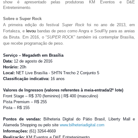
show é apresentado pelas produtoras KM Eventos e D&E
Entretenimento.
Sobre o Super Rock
A primeira edição do festival
Super Rock
foi no ano de 2013, em
Fortaleza, e
levou​
bandas de peso como Angra e SoulFly para as areias
da Biruta. Em 2016, o “
SUPER ROCK” também
irá contemplar Brasília,
que recebe programação de peso.
Serviço – Megadeth em Brasília
Data:
12 de agosto de 2016
Horário:
20h
Local:
NET Live Brasília - SHTN Trecho 2 Conjunto 5
Classificação indicativa:
16 anos
Valores de Ingressos (valores referentes à meia-entrada/2º lote)
Front Stage – R$ 370 (feminino) | R$ 400 (masculino)
Pista Premium – R$ 255
Pista – R$ 155
Pontos de vendas:
Bilheteria Digital do Pátio Brasil, Liberty Mall e
Alameda Shopping ou pelo site
www.bilheteriadigital.com
Informações:
(61) 3264-4669
Realização:
KM Eventos e D&E Entretenimento