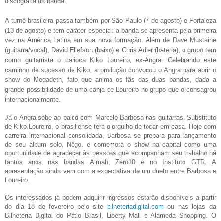
discografia da banda.
A turnê brasileira passa também por São Paulo (7 de agosto) e Fortaleza
(13 de agosto) e tem caráter especial: a banda se apresenta pela primeira
vez na América Latina em sua nova formação. Além de Dave Mustaine
(guitarra/vocal), David Ellefson (baixo) e Chris Adler (bateria), o grupo tem
como guitarrista o carioca Kiko Loureiro, ex-Angra. Celebrando este
caminho de sucesso de Kiko, a produção convocou o Angra para abrir o
show do Megadeth, fato que anima os fãs das duas bandas, dada a
grande possibilidade de uma canja de Loureiro no grupo que o consagrou
internacionalmente.
Já o Angra sobe ao palco com Marcelo Barbosa nas guitarras. Substituto
de Kiko Loureiro, o brasiliense terá o orgulho de tocar em casa. Hoje com
carreira internacional consolidada, Barbosa se prepara para lançamento
de seu álbum solo, Nêgo, e comemora o show na capital como uma
oportunidade de agradecer às pessoas que acompanham seu trabalho há
tantos anos nas bandas Almah, Zero10 e no Instituto GTR. A
apresentação ainda vem com a expectativa de um dueto entre Barbosa e
Loureiro.
Os interessados já podem adquirir ingressos estarão disponíveis a partir
do dia 18 de fevereiro pelo site
bilheteriadigital.com
ou nas lojas da
Bilheteria Digital do Pátio Brasil, Liberty Mall e Alameda Shopping. O