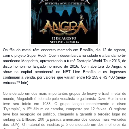
Os fãs do metal têm encontro marcado em Brasília, dia 12 de agosto,
com o projeto Super Rock. Quem desembarca na cidade é a banda norte-
americana Megadeth, apresentando a turnê Dystopia World Tour 2016, de
disco homônimo lançado no início de 2016. Com abertura do Angra, o
show na capital acontecerá no NET Live Brasília e os ingressos
continuam à venda
,
por v
alores que variam entre R$ 1
55
e R$ 4
0
0 (
meia-
entrada/2º lote)
.
Considerado um dos mais importantes grupos de heavy e trash metal do
mundo, Megadeth é liderado pelo vocalista e guitarrista Dave Mustaine e
teve seu início em 1983.
O grupo lançou recentemente o disco
“Dystopia”, o 15º álbum da carreira, composto por 12 faixas. O registro
teve boa recepção de público, chegando a garantir o terceiro lugar no
ranking da Billboard 200 (a parada americana dos discos mais vendidos
dos EUA). O material de inéditas já é considerado um dos melhores da