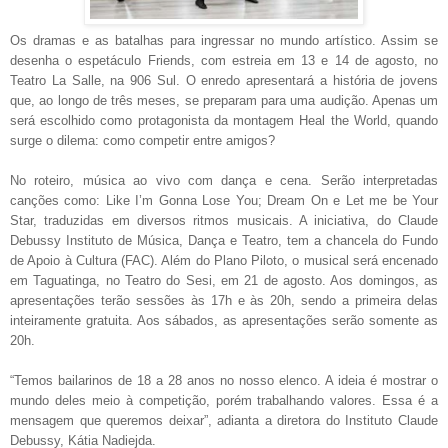
Os dramas e as batalhas para ingressar no mundo artístico. Assim se
desenha o espetáculo Friends, com estreia em 13 e 14 de agosto, no
Teatro La Salle, na 906 Sul. O enredo apresentará a história de jovens
que, ao longo de três meses, se preparam para uma audição. Apenas um
será escolhido como protagonista da montagem Heal the World, quando
surge o dilema: como competir entre amigos?
No roteiro, música ao vivo com dança e cena. Serão interpretadas
canções como: Like I’m Gonna Lose You; Dream On e Let me be Your
Star, traduzidas em diversos ritmos musicais. A iniciativa, do Claude
Debussy Instituto de Música, Dança e Teatro, tem a chancela do Fundo
de Apoio à Cultura (FAC). Além do Plano Piloto, o musical será encenado
em Taguatinga, no Teatro do Sesi, em 21 de agosto. Aos domingos, as
apresentações terão sessões às 17h e às 20h, sendo a primeira delas
inteiramente gratuita. Aos sábados, as apresentações serão somente as
20h.
“Temos bailarinos de 18 a 28 anos no nosso elenco. A ideia é mostrar o
mundo deles meio à competição, porém trabalhando valores. Essa é a
mensagem que queremos deixar”, adianta a diretora do Instituto Claude
Debussy, Kátia Nadiejda.