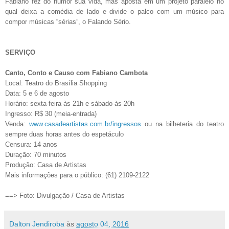
Fabiano fez do humor sua vida, mas aposta em um projeto paralelo no
qual deixa a comédia de lado e divide o palco com um músico para
compor músicas “sérias”, o Falando Sério.
SERVIÇO
Canto, Conto e Causo com Fabiano Cambota
Local: Teatro do Brasília Shopping
Data: 5 e 6 de agosto
Horário: sexta-feira às 21h e sábado às 20h
Ingresso: R$ 30 (meia-entrada)
Venda:
www.casadeartistas.com.br/ingressos
ou na bilheteria do teatro
sempre duas horas antes do espetáculo
Censura: 14 anos
Duração: 70 minutos
Produção: Casa de Artistas
Mais informações para o público: (61) 2109-2122
==> Foto: Divulgação / Casa de Artistas
Dalton Jendiroba
às
agosto 04, 2016