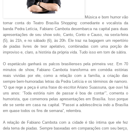
Música e bom humor vão
tomar conta do Teatro Brasília Shopping: comediante e vocalista da
banda Pedra Letícia, Fabiano Cambota desembarca na capital para duas
apresentações de seu show solo, Canto, Conto e Causo, na sexta-feira
(5), às 21h, e no sábado (6), às 20h. Ele traz na bagagem um repertório
de piadas livres de teor apelativo, combinadas com uma porção de
improviso e, claro, a história da própria vida. Tudo isso em tom de sátira.
O espetáculo ganhará os palcos brasilienses pela primeira vez. Em 70
minutos de show, Fabiano Cambota transforma em comédia estórias
reais vividas por ele, como a relação com a família, a criação das
sempre bem-humoradas letras da Pedra Letícia e os términos de namoro.
“O que rege a peça é uma frase do escritor Ariano Suassuna, que ouvi há
uns anos: ‘Toda estória ruim de passar é boa de contar’”, comenta o
humorista, que comemora pelas apresentações em Brasília. Isso porque
ele se sente em casa na capital. “Passei a adolescência indo a Brasília
em quase todos os fins de semana”, relembra.
A relação de Fabiano Cambota com a cidade é tão íntima que ele fez
dela tema de piadas. Sempre baseadas em comparações com seu berço,