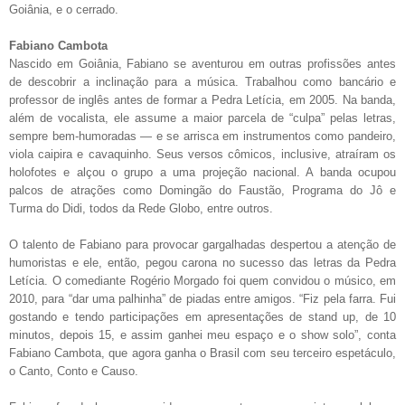
Goiânia, e o cerrado.
Fabiano Cambota
Nascido em Goiânia, Fabiano se aventurou em outras profissões antes
de descobrir a inclinação para a música. Trabalhou como bancário e
professor de inglês antes de formar a Pedra Letícia, em 2005. Na banda,
além de vocalista, ele assume a maior parcela de “culpa” pelas letras,
sempre bem-humoradas — e se arrisca em instrumentos como pandeiro,
viola caipira e cavaquinho. Seus versos cômicos, inclusive, atraíram os
holofotes e alçou o grupo a uma projeção nacional. A banda ocupou
palcos de atrações como Domingão do Faustão, Programa do Jô e
Turma do Didi, todos da Rede Globo, entre outros.
O talento de Fabiano para provocar gargalhadas despertou a atenção de
humoristas e ele, então, pegou carona no sucesso das letras da Pedra
Letícia. O comediante Rogério Morgado foi quem convidou o músico, em
2010, para “dar uma palhinha” de piadas entre amigos. “Fiz pela farra. Fui
gostando e tendo participações em apresentações de stand up, de 10
minutos, depois 15, e assim ganhei meu espaço e o show solo”, conta
Fabiano Cambota, que agora ganha o Brasil com seu terceiro espetáculo,
o Canto, Conto e Causo.