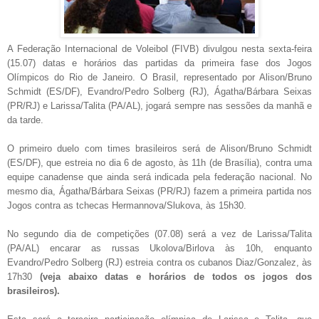
A Federação Internacional de Voleibol (FIVB) divulgou nesta sexta-feira
(15.07) datas e horários das partidas da primeira fase dos Jogos
Olímpicos do Rio de Janeiro. O Brasil, representado por Alison/Bruno
Schmidt (ES/DF), Evandro/Pedro Solberg (RJ), Ágatha/Bárbara Seixas
(PR/RJ) e Larissa/Talita (PA/AL), jogará sempre nas sessões da manhã e
da tarde.
O primeiro duelo com times brasileiros será de Alison/Bruno Schmidt
(ES/DF), que estreia no dia 6 de agosto, às 11h (de Brasília), contra uma
equipe canadense que ainda será indicada pela federação nacional. No
mesmo dia, Ágatha/Bárbara Seixas (PR/RJ) fazem a primeira partida nos
Jogos contra as tchecas Hermannova/Slukova, às 15h30.
No segundo dia de competições (07.08) será a vez de Larissa/Talita
(PA/AL) encarar as russas Ukolova/Birlova às 10h, enquanto
Evandro/Pedro Solberg (RJ) estreia contra os cubanos Diaz/Gonzalez, às
17h30
(veja abaixo datas e horários de todos os jogos dos
brasileiros).