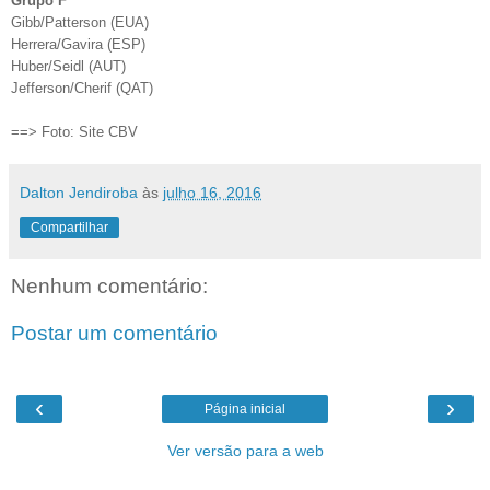
Grupo F
Gibb/Patterson (EUA)
Herrera/Gavira (ESP)
Huber/Seidl (AUT)
Jefferson/Cherif (QAT)
==> Foto: Site CBV
Dalton Jendiroba
às
julho 16, 2016
Compartilhar
Nenhum comentário:
Postar um comentário
‹
›
Página inicial
Ver versão para a web