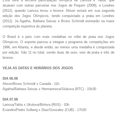
Esta será a terceira participação olímpica de Larissa e Talita, que
atuaram com outras parceiras nos Jogos de Pequim (2008), e Londres
(2012), quando Larissa levou o bronze. Alison estará em sua segunda
edição dos Jogos Olímpicos, tendo conquistado a prata em Londres
(2012). Já Ágatha, Bárbara Seixas e Bruno Schmidt estrearão na maior
competição esportiva do planeta.
O Brasil é o país com mais medalhas no vôlei de praia nos Jogos
Olímpicos. O esporte passou a integrar o programa de competições em
1996, em Atlanta, e desde então, ao menos uma medalha é conquistada
por edição. São 11 no total, sendo duas de ouro, seis de prata e três de
bronze.
VEJA AS DATAS E HORÁRIOS DOS JOGOS
DIA 06.08
Alison/Bruno Schmidt x Canadá - 11h
Ágatha/Bárbara Seixas x Hermannova/Slukova (RTC) - 15h30
DIA 07.08
Larissa/Talita x Ukolova/Birlova (RUS) - 10h
Evandro/Pedro Solberg x Diaz/Gonzalez (CUB) - 17h30