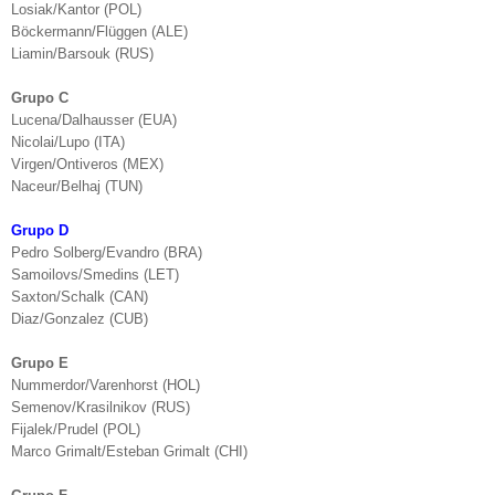
Losiak/Kantor (POL)
Böckermann/Flüggen (ALE)
Liamin/Barsouk (RUS)
Grupo C
Lucena/Dalhausser (EUA)
Nicolai/Lupo (ITA)
Virgen/Ontiveros (MEX)
Naceur/Belhaj (TUN)
Grupo D
Pedro Solberg/Evandro (BRA)
Samoilovs/Smedins (LET)
Saxton/Schalk (CAN)
Diaz/Gonzalez (CUB)
Grupo E
Nummerdor/Varenhorst (HOL)
Semenov/Krasilnikov (RUS)
Fijalek/Prudel (POL)
Marco Grimalt/Esteban Grimalt (CHI)