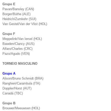
Grupo E
Pavan/Bansley (CAN)
Borger/Büthe (ALE)
Heidrich/Zumkehr (SUI)
Van Gestel/Van der Vlist (HOL)
Grupo F
Meppelink/Van Iersel (HOL)
Bawden/Clancy (AUS)
Alfaro/Charles (CRC)
Pazo/Agudo (VEN)
TORNEIO MASCULINO
Grupo A
Alison/Bruno Schmidt (BRA)
Ranghieri/Carambula (ITA)
Doppler/Horst (AUT)
Canadá (TBC)
Grupo B
Brouwer/Meeuwsen (HOL)