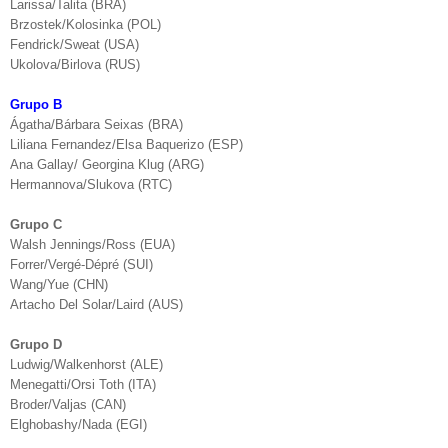
Larissa/Talita (BRA)
Brzostek/Kolosinka (POL)
Fendrick/Sweat (USA)
Ukolova/Birlova (RUS)
Grupo B
Ágatha/Bárbara Seixas (BRA)
Liliana Fernandez/Elsa Baquerizo (ESP)
Ana Gallay/ Georgina Klug (ARG)
Hermannova/Slukova (RTC)
Grupo C
Walsh Jennings/Ross (EUA)
Forrer/Vergé-Dépré (SUI)
Wang/Yue (CHN)
Artacho Del Solar/Laird (AUS)
Grupo D
Ludwig/Walkenhorst (ALE)
Menegatti/Orsi Toth (ITA)
Broder/Valjas (CAN)
Elghobashy/Nada (EGI)