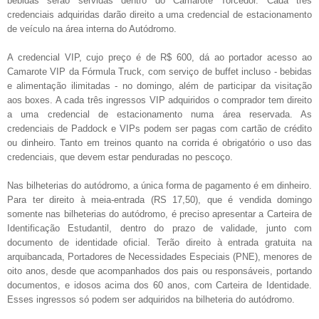
bebidas serão servidas dentro do Camarote Torcedor. Cada três
credenciais adquiridas darão direito a uma credencial de estacionamento
de veículo na área interna do Autódromo.
A credencial VIP, cujo preço é de R$ 600, dá ao portador acesso ao
Camarote VIP da Fórmula Truck, com serviço de buffet incluso - bebidas
e alimentação ilimitadas - no domingo, além de participar da visitação
aos boxes. A cada três ingressos VIP adquiridos o comprador tem direito
a uma credencial de estacionamento numa área reservada. As
credenciais de Paddock e VIPs podem ser pagas com cartão de crédito
ou dinheiro. Tanto em treinos quanto na corrida é obrigatório o uso das
credenciais, que devem estar penduradas no pescoço.
Nas bilheterias do autódromo, a única forma de pagamento é em dinheiro.
Para ter direito à meia-entrada (RS 17,50), que é vendida domingo
somente nas bilheterias do autódromo, é preciso apresentar a Carteira de
Identificação Estudantil, dentro do prazo de validade, junto com
documento de identidade oficial. Terão direito à entrada gratuita na
arquibancada, Portadores de Necessidades Especiais (PNE), menores de
oito anos, desde que acompanhados dos pais ou responsáveis, portando
documentos, e idosos acima dos 60 anos, com Carteira de Identidade.
Esses ingressos só podem ser adquiridos na bilheteria do autódromo.