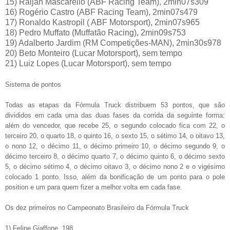
15) Raijan Mascarello (ABF Racing Team), 2min07s309
16) Rogério Castro (ABF Racing Team), 2min07s479
17) Ronaldo Kastropil ( ABF Motorsport), 2min07s965
18) Pedro Muffato (Muffatão Racing), 2min09s753
19) Adalberto Jardim (RM Competições-MAN), 2min30s978
20) Beto Monteiro (Lucar Motorsport), sem tempo
21) Luiz Lopes (Lucar Motorsport), sem tempo
Sistema de pontos
Todas as etapas da Fórmula Truck distribuem 53 pontos, que são
divididos em cada uma das duas fases da corrida da seguinte forma:
além do vencedor, que recebe 25, o segundo colocado fica com 22, o
terceiro 20, o quarto 18, o quinto 16, o sexto 15, o sétimo 14, o oitavo 13,
o nono 12, o décimo 11, o décimo primeiro 10, o décimo segundo 9, o
décimo terceiro 8, o décimo quarto 7, o décimo quinto 6, o décimo sexto
5, o décimo sétimo 4, o décimo oitavo 3, o décimo nono 2 e o vigésimo
colocado 1 ponto. Isso, além da bonificação de um ponto para o pole
position e um para quem fizer a melhor volta em cada fase.
Os dez primeiros no Campeonato Brasileiro da Fórmula Truck
1) Felipe Giaffone, 198