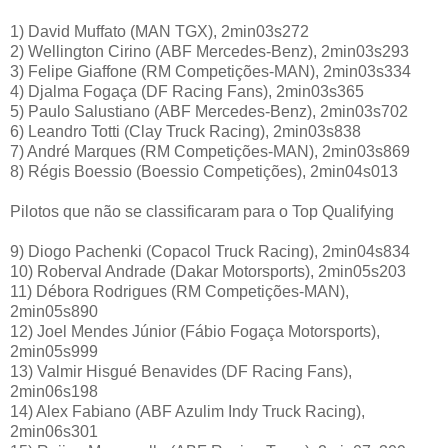
1) David Muffato (MAN TGX), 2min03s272
2) Wellington Cirino (ABF Mercedes-Benz), 2min03s293
3) Felipe Giaffone (RM Competições-MAN), 2min03s334
4) Djalma Fogaça (DF Racing Fans), 2min03s365
5) Paulo Salustiano (ABF Mercedes-Benz), 2min03s702
6) Leandro Totti (Clay Truck Racing), 2min03s838
7) André Marques (RM Competições-MAN), 2min03s869
8) Régis Boessio (Boessio Competições), 2min04s013
Pilotos que não se classificaram para o Top Qualifying
9) Diogo Pachenki (Copacol Truck Racing), 2min04s834
10) Roberval Andrade (Dakar Motorsports), 2min05s203
11) Débora Rodrigues (RM Competições-MAN),
2min05s890
12) Joel Mendes Júnior (Fábio Fogaça Motorsports),
2min05s999
13) Valmir Hisgué Benavides (DF Racing Fans),
2min06s198
14) Alex Fabiano (ABF Azulim Indy Truck Racing),
2min06s301