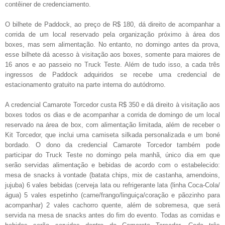
contêiner de credenciamento.
O bilhete de Paddock, ao preço de R$ 180, dá direito de acompanhar a
corrida de um local reservado pela organização próximo à área dos
boxes, mas sem alimentação. No entanto, no domingo antes da prova,
esse bilhete dá acesso à visitação aos boxes, somente para maiores de
16 anos e ao passeio no Truck Teste. Além de tudo isso, a cada três
ingressos de Paddock adquiridos se recebe uma credencial de
estacionamento gratuito na parte interna do autódromo.
A credencial Camarote Torcedor custa R$ 350 e dá direito à visitação aos
boxes todos os dias e de acompanhar a corrida de domingo de um local
reservado na área de box, com alimentação limitada, além de receber o
Kit Torcedor, que inclui uma camiseta silkada personalizada e um boné
bordado. O dono da credencial Camarote Torcedor também pode
participar do Truck Teste no domingo pela manhã, único dia em que
serão servidas alimentação e bebidas de acordo com o estabelecido:
mesa de snacks à vontade (batata chips, mix de castanha, amendoins,
jujuba) 6 vales bebidas (cerveja lata ou refrigerante lata (linha Coca-Cola/
água) 5 vales espetinho (carne/frango/linguiça/coração e pãozinho para
acompanhar) 2 vales cachorro quente, além de sobremesa, que será
servida na mesa de snacks antes do fim do evento. Todas as comidas e