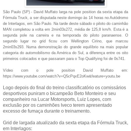
São Paulo (SP) - David Muffato larga na pole position da sexta etapa da
Fórmula Truck, a ser disputada neste domingo às 14 horas no Autódromo
de Interlagos, em São Paulo. Na tarde deste sábado o piloto do caminhão
MAN completou a volta em 2min03s272, média de 125,8 km/h. Esta é a
segunda pole na carreira e na temporada do piloto paranaense. O
segundo lugar no grid ficou com Wellington Cirino, que marcou
2min03s293. Numa demonstração do grande equilíbrio na mais popular
categoria do automobilismo da América do Sul, a diferença entre os oito
primeiros colocados e que passaram para o Top Qualifying foi de 0s741.
Vídeo com o pole position David Muffato em:
https://www.youtube.com/watch?v=Q5cPqxE2oKw&feature=youtu.be
Logo depois do final do treino classificatório os comissários
desportivos puniram o bicampeão Beto Monteiro e seu
companheiro na Lucar Motorsports, Luiz Lopes, com
exclusão por os caminhões Iveco terem apresentado
excesso de fumaça durante o treinamento.
Grid de largada atualizado da sexta etapa da Fórmula Truck,
em Interlagos: