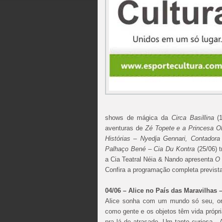
shows de mágica da
Circa Basillina
(
aventuras de
Zé Topete e a Princesa O
Histórias – Nyedja Gennari, Contadora
Palhaço Bené – Cia Du Kontra
(25/06) 
a Cia Teatral Néia & Nando apresenta
O 
Confira a programação completa prevista
04/06 – Alice no País das Maravilhas 
Alice sonha com um mundo só seu, ond
como gente e os objetos têm vida própr
pra lá de atrasado. Um tanto curiosa,