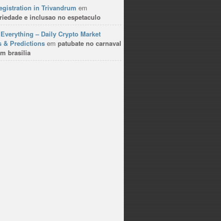
gistration in Trivandrum
em
riedade e inclusao no espetaculo
Everything – Daily Crypto Market
 & Predictions
em
patubate no carnaval
m brasilia