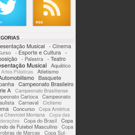
EGORIAS
resentação Musical
- Cinema
- Esporte e Cultura
-
Curso
posição
- Teatro
- Palestra
esentação Musical
Aquático
Atletismo
Artes Plásticas
Automobilismo
Basquete
panha
Campeonato Brasileiro
rie A
Campeonato Brasiliense
peonato Carioca
Campeonato
aulista
Carnaval
Ciclismo
ema
Concurso
Copa América
a Chevrolet Montana
Copa das
Copa do Brasil
Copa
derações
ndo de Futebol Masculino
Copa
trobras de Marcas
Copa Sul-