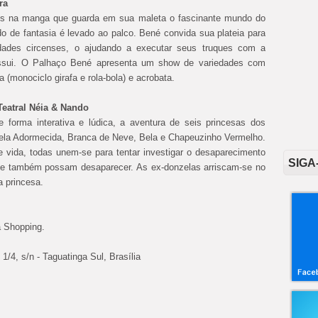
ra
ues na manga que guarda em sua maleta o fascinante mundo do
o de fantasia é levado ao palco. Bené convida sua plateia para
idades circenses, o ajudando a executar seus truques com a
ssui. O Palhaço Bené apresenta um show de variedades com
a (monociclo girafa e rola-bola) e acrobata.
 Teatral Néia & Nando
forma interativa e lúdica, a aventura de seis princesas dos
Bela Adormecida, Branca de Neve, Bela e Chapeuzinho Vermelho.
 vida, todas unem-se para tentar investigar o desaparecimento
SIGA
ue também possam desaparecer. As ex-donzelas arriscam-se no
ro da princesa.
a Shopping.
4, s/n - Taguatinga Sul, Brasília