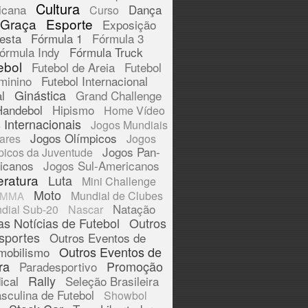
Cultura
icana
Dança
Curso
 Graça
Esporte
Exposição
esta
Fórmula 1
Fórmula 3
órmula Indy
Fórmula Truck
ebol
Futebol de Areia
Futebol
minino
Futebol Internacional
Ginástica
l
Grand Challenge
Handebol
Hipismo
Home Vídeo
 Internacionais
Jogos Mundiais
Jogos Olímpicos
tares
Jogos
Jogos Pan-
picos da Juventude
icanos
Jogos Sul-Americanos
eratura
Luta
Mini Challenge
Moto
Mundial de Clubes
MMA
Natação
dial Sub-20
Nascar
as Notícias de Futebol
Outros
sportes
Outros Eventos de
Outros Eventos de
mobilismo
ra
Promoção
Paradesportivo
Rally
ical
Seleção Brasileira
sculina de Futebol
Showbol