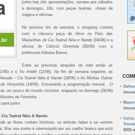
junho traz oito apresentações, sempre aos sábados
e domingos, 16h, com peças teatrais, shows de
mágica e oficinas.
No próximo fim de semana, o shopping contará
com a clássica peça de
Alice no País das
Maravilhas da Cia Teatral Néia e Nando
(04/06) e a
oficina de
Ciência Divertida
(05/06) com a
professora Adriana Barros.
Entre as próximas atrações do mês estão os
11/06) e o
Tio André
(12/06). No fim de semana seguinte, as
COM
lheruda – Cia Teatral Néia & Nando
(18/06) e
As Minhas Outras
 de Historinha
(19/06). Encerrando a programação mensal,
O
Dalto
traz um pouco do mundo circense, enquanto no domingo (26/06)
imuno
Mistério de Feiurinha.
Mason
 para junho:
imuno
– Cia Teatral Néia & Nando
Coins 
e as flores contam histórias, os animais falam e se vestem
Trends
ia. Mas seu sonho é interrompido por um coelho branco que está
2023 e
 Alice acaba seguindo o coelho e caindo num buraco que parece