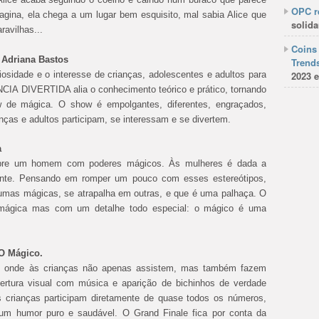
OPC re
agina, ela chega a um lugar bem esquisito, mal sabia Alice que
solida
avilhas...
Coins 
a Adriana Bastos
Trends
osidade e o interesse de crianças, adolescentes e adultos para
2023 e
CIA DIVERTIDA alia o conhecimento teórico e prático, tornando
w de mágica. O show é empolgantes, diferentes, engraçados,
anças e adultos participam, se interessam e se divertem.
a
mpre um homem com poderes mágicos. Às mulheres é dada a
udante. Pensando em romper um pouco com esses estereótipos,
umas mágicas, se atrapalha em outras, e que é uma palhaça. O
 mágica mas com um detalhe todo especial: o mágico é uma
 O Mágico.
te onde às crianças não apenas assistem, mas também fazem
rtura visual com música e aparição de bichinhos de verdade
 crianças participam diretamente de quase todos os números,
um humor puro e saudável. O Grand Finale fica por conta da