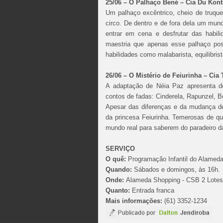
25/06 – O Palhaço Bené – Cia Du Kont
Um palhaço excêntrico, cheio de truq
circo. De dentro e de fora dela um mund
entrar em cena e desfrutar das habil
maestria que apenas esse palhaço po
habilidades como malabarista, equilibrist
26/06 – O Mistério de Feiurinha – Cia
A adaptação de Néia Paz apresenta de 
contos de fadas: Cinderela, Rapunzel, 
Apesar das diferenças e da mudança de
da princesa Feiurinha. Temerosas de q
mundo real para saberem do paradei
SERVIÇO
O quê:
Programação Infantil do Alamed
Quando:
Sábados e domingos, às 16h.
Onde:
Alameda Shopping - CSB 2 Lotes 1/
Quanto:
Entrada franca
Mais informações:
(61) 3352-1234