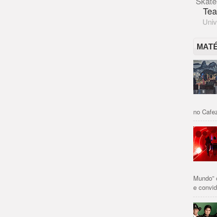
Skate
Tea
Univ
MAT
no Cafez
Mundo” 
e convid