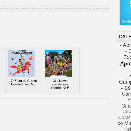
CAT
- Ap
- 
Ex
Apr
Cam
7ª Feira do Cordel
Cia. Novos
Brasileiro na Ca...
Candangos
- Sé
reestreia “A F...
Cam
P
Cin
Cop
Confe
do Mu
Pe