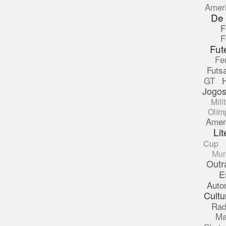
Amer
De
F
F
Fut
Fe
Futsa
GT
Jogos
Mili
Olím
Amer
Lit
Cup
Mun
Outr
E
Auto
Cultu
Rad
Ma