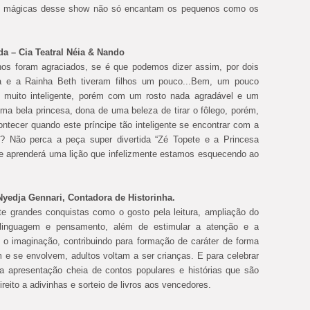
 As mágicas desse show não só encantam os pequenos como os
da – Cia Teatral Néia & Nando
nhos foram agraciados, se é que podemos dizer assim, por dois
za e a Rainha Beth tiveram filhos um pouco...Bem, um pouco
z muito inteligente, porém com um rosto nada agradável e um
ma bela princesa, dona de uma beleza de tirar o fôlego, porém,
ontecer quando este príncipe tão inteligente se encontrar com a
s? Não perca a peça super divertida “Zé Topete e a Princesa
 e aprenderá uma lição que infelizmente estamos esquecendo ao
Nyedja Gennari, Contadora de Historinha.
ite grandes conquistas como o gosto pela leitura, ampliação do
 linguagem e pensamento, além de estimular a atenção e a
 o imaginação, contribuindo para formação de caráter de forma
m e se envolvem, adultos voltam a ser crianças. E para celebrar
ma apresentação cheia de contos populares e histórias que são
ito a adivinhas e sorteio de livros aos vencedores.