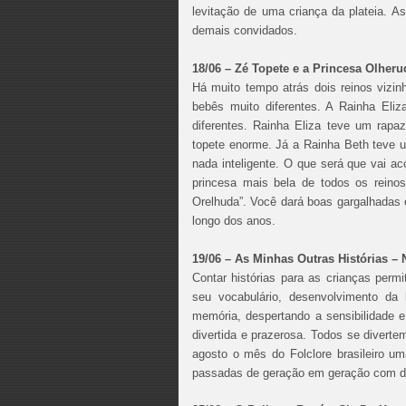
levitação de uma criança da plateia.
demais convidados.
18/06 – Zé Topete e a Princesa Olheru
Há muito tempo atrás dois reinos vizi
bebês muito diferentes. A Rainha Eli
diferentes. Rainha Eliza teve um rapa
topete enorme. Já a Rainha Beth teve u
nada inteligente. O que será que vai ac
princesa mais bela de todos os reino
Orelhuda”. Você dará boas gargalhadas
longo dos anos.
19/06 – As Minhas Outras Histórias – 
Contar histórias para as crianças perm
seu vocabulário, desenvolvimento da
memória, despertando a sensibilidade e
divertida e prazerosa. Todos se diverte
agosto o mês do Folclore brasileiro u
passadas de geração em geração com dire