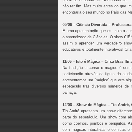
não ter fim. Mas muito antes do que im
encontraria o seu mundo no País das Mar
05/06 – Ciência Divertida – Professor
É uma apresentação que estimula a curi
o aprendizado de Ciências. O show CIÊN
assim o aprender, um verdadeiro sho
educativos e totalmente interativos! Cri
11/06 – Isto é Mágica – Circa Brasillin
Na tradição circense o mágico é se
participação através da figura da aj
apresentamos um “mágico” que erra alg
espetáculo traz diversos números de
palhaça.
12/06 – Show de Mágica – Tio André,
Tio André apresenta um show diferen
parte do espetáculo. Um show com abe
como coelhos, pombos e periquitos. As
com mágicas interativas e cômicas e 