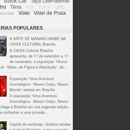
Stock Car
Taça Libertadores
tro
Tênis
TUF
TUF31
UFC
Vôlei
Vôlei de Praia
ersíade
ÉRIAS POPULARES
A ARTE DE MANABU MABE NA
CAIXA CULTURAL Brasília
A CAIXA Cultural Brasília
apresenta, de 17 de setembro a 17
de novembro, a exposição “Chove
al - Mabe, da Figura à Abstração”, do...
Exposição “Uma Aventura
Imunológica - Nosso Corpo, Nosso
Mundo” estreia em Brasília
A exposição “Uma Aventura
Imunológica - Nosso Corpo, Nosso
chega à Brasília em sua segunda edição,
a visitantes a uma jornada...
Capital do sertanejo, Goiânia recebe
o festival Histórias, maior encontro