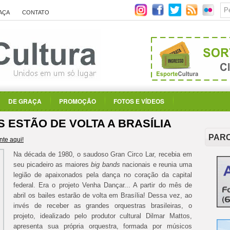
AÇA
CONTATO
DE GRAÇA
PROMOÇÃO
FOTOS E VÍDEOS
S ESTÃO DE VOLTA A BRASÍLIA
PAR
te aqui!
Na década de 1980, o saudoso Gran Circo Lar, recebia em
seu picadeiro as maiores
big bands
nacionais e reunia uma
legião de apaixonados pela dança no coração da capital
federal. Era o projeto Venha Dançar... A partir do mês de
abril os bailes estarão de volta em Brasília! Dessa vez, ao
invés de receber as grandes orquestras brasileiras, o
projeto, idealizado pelo produtor cultural Dilmar Mattos,
apresenta sua própria orquestra, formada por músicos