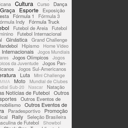
Cultura
icana
Dança
Curso
 Graça
Esporte
Exposição
esta
Fórmula 1
Fórmula 3
órmula Indy
Fórmula Truck
ebol
Futebol de Areia
Futebol
minino
Futebol Internacional
Ginástica
l
Grand Challenge
Handebol
Hipismo
Home Vídeo
 Internacionais
Jogos Mundiais
Jogos Olímpicos
tares
Jogos
Jogos Pan-
picos da Juventude
icanos
Jogos Sul-Americanos
eratura
Luta
Mini Challenge
Moto
Mundial de Clubes
MMA
Natação
dial Sub-20
Nascar
as Notícias de Futebol
Outros
sportes
Outros Eventos de
Outros Eventos de
mobilismo
ra
Promoção
Paradesportivo
Rally
ical
Seleção Brasileira
sculina de Futebol
Showbol