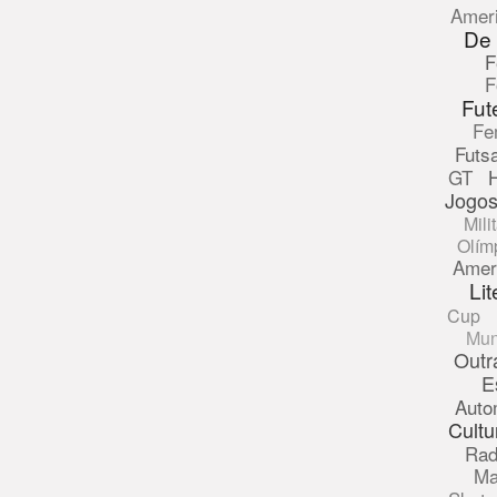
Amer
De
F
F
Fut
Fe
Futsa
GT
Jogos
Mili
Olím
Amer
Lit
Cup
Mun
Outr
E
Auto
Cultu
Rad
Ma