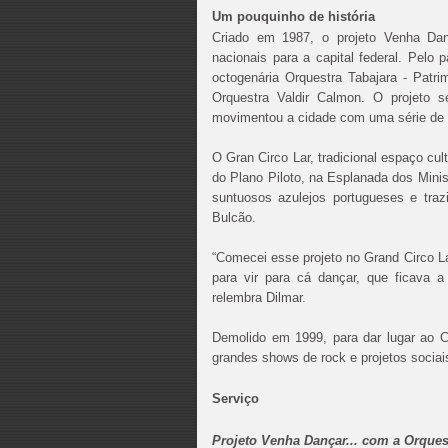
Um pouquinho de história
Criado em 1987, o projeto Venha Dan
nacionais para a capital federal. Pel
octogenária Orquestra Tabajara - Patri
Orquestra Valdir Calmon. O projeto 
movimentou a cidade com uma série de 
O Gran Circo Lar, tradicional espaço cul
do Plano Piloto, na Esplanada dos Minis
suntuosos azulejos portugueses e traz
Bulcão.
“Comecei esse projeto no Grand Circo L
para vir para cá dançar, que ficava a
relembra Dilmar.
Demolido em 1999, para dar lugar ao C
grandes shows de rock e projetos socia
Serviço
Projeto Venha Dançar... com a Orque