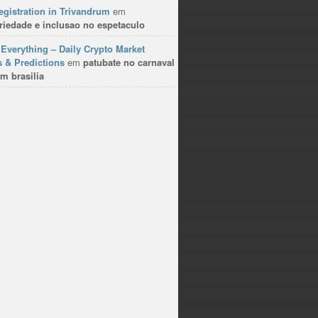
gistration in Trivandrum
em
riedade e inclusao no espetaculo
Everything – Daily Crypto Market
 & Predictions
em
patubate no carnaval
m brasilia