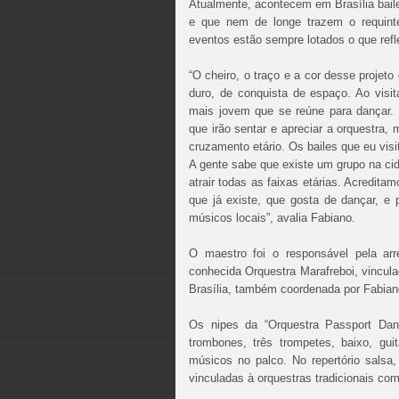
Atualmente, acontecem em Brasília ba
e que nem de longe trazem o requinte
eventos estão sempre lotados o que ref
“O cheiro, o traço e a cor desse projet
duro, de conquista de espaço. Ao visit
mais jovem que se reúne para dançar. 
que irão sentar e apreciar a orquestra,
cruzamento etário. Os bailes que eu vi
A gente sabe que existe um grupo na c
atrair todas as faixas etárias. Acredit
que já existe, que gosta de dançar, e 
músicos locais”, avalia Fabiano.
O maestro foi o responsável pela ar
conhecida Orquestra Marafreboi, vincula
Brasília, também coordenada por Fabian
Os nipes da “Orquestra Passport Danc
trombones, três trompetes, baixo, gui
músicos no palco. No repertório salsa
vinculadas à orquestras tradicionais co