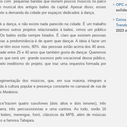
iles com pequenas bandas que reúnem poucos músicos no palco
OPC re
 musical dos antigos bailes da capital. Apesar disso, esses
solida
lete a demanda da cidade por espaços dedicados à dança.
Coins 
o é a dança, e não existe nada parecido na cidade. É um trabalho
Trends
armos outros projetos relacionados à bailes, vimos um público
2023 e
Os bailes estão sempre lotados. É claro que existem pessoas
 mas a predominância é de quem quer dançar. A ideia é fazer um
sitei têm esse rosto, 80% das pessoas estão acima dos 40 anos.
idade entre 25 e 40 anos que também gosta de dançar. Queremos
amos que será um grande sucesso pelo vocacional desse público,
pelo ineditismo do projeto, que traz uma orquestra formada por
regimentação dos músicos, que, em sua maioria, integram a
da à cultura popular e presença constante no carnaval de rua de
o Medeiros.
e”trazem quatro saxofones (dois altos e dois tenores), três
tarra, três percussionistas e uma cantora. Ao todo, serão 16
, bolero, merengue, forró, clássicos da MPB, além de músicas
mo a famosa Tabajara.