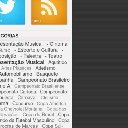
EGORIAS
resentação Musical
- Cinema
- Esporte e Cultura
-
Curso
posição
- Teatro
- Palestra
esentação Musical
Aquático
Atletismo
Artes Plásticas
Automobilismo
Basquete
panha
Campeonato Brasileiro
rie A
Campeonato Brasiliense
peonato Carioca
Campeonato
aulista
Carnaval
Ciclismo
ema
Concurso
Copa América
a Chevrolet Montana
Copa das
Copa do Brasil
Copa
derações
ndo de Futebol Masculino
Copa
trobras de Marcas
Copa Sul-