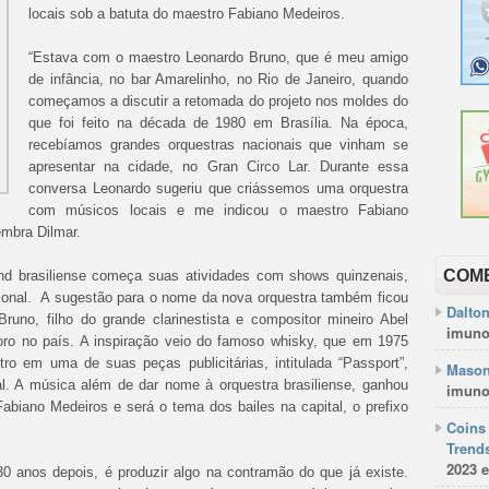
locais sob a batuta do maestro Fabiano Medeiros.
“Estava com o maestro Leonardo Bruno, que é meu amigo
de infância, no bar Amarelinho, no Rio de Janeiro, quando
começamos a discutir a retomada do projeto nos moldes do
que foi feito na década de 1980
em Brasília. Na época,
recebíamos grandes orquestras nacionais que vinham se
apresentar na cidade, no Gran Circo Lar. Durante essa
conversa Leonardo sugeriu que criássemos uma orquestra
com músicos locais e me indicou o maestro Fabiano
embra Dilmar.
COM
nd brasiliense começa suas atividades com shows quinzenais,
cional. A sugestão para o nome da nova orquestra também ficou
Dalto
runo, filho do grande clarinestista e compositor mineiro Abel
imuno
ro no país. A inspiração veio do famoso whisky, que em 1975
 em uma de suas peças publicitárias, intitulada “Passport”,
Mason
l. A música além de dar nome à orquestra brasiliense, ganhou
imuno
Fabiano Medeiros e será o tema dos bailes na capital, o prefixo
Coins 
Trends
2023 e
30 anos depois, é produzir algo na contramão do que já existe.