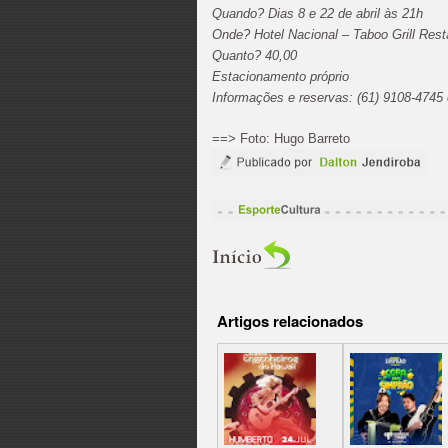
Quando? Dias 8 e 22 de abril às 21h
Onde? Hotel Nacional – Taboo Grill Resta
Quanto? 40,00
Estacionamento próprio
Informações e reservas: (61) 9108-4745 
==> Foto: Hugo Barreto
Artigos relacionados