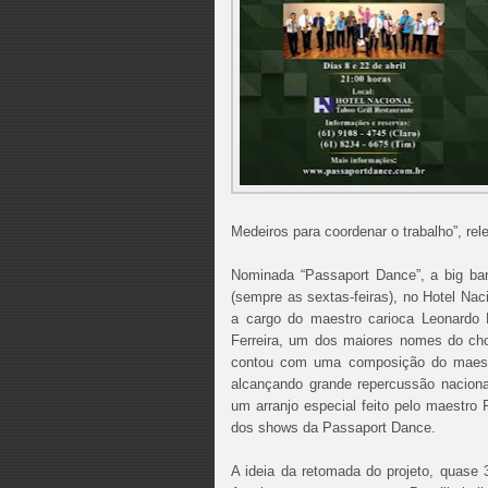
Medeiros para coordenar o trabalho”, rel
Nominada “Passaport Dance”, a big ba
(sempre as sextas-feiras), no Hotel Na
a cargo do maestro carioca Leonardo B
Ferreira, um dos maiores nomes do cho
contou com uma composição do maestro
alcançando grande repercussão naciona
um arranjo especial feito pelo maestro 
dos shows da Passaport Dance.
A ideia da retomada do projeto, quase 