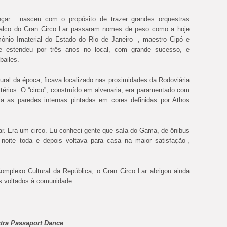
çar... nasceu com o propósito de trazer grandes orquestras
o palco do Gran Circo Lar passaram nomes de peso como a hoje
mônio Imaterial do Estado do Rio de Janeiro -, maestro Cipó e
se estendeu por três anos no local, com grande sucesso, e
bailes.
tural da época, ficava localizado nas proximidades da Rodoviária
térios. O “circo”, construído em alvenaria, era paramentado com
ia as paredes internas pintadas em cores definidas por Athos
ar. Era um circo. Eu conheci gente que saía do Gama, de ônibus
 noite toda e depois voltava para casa na maior satisfação”,
omplexo Cultural da República, o Gran Circo Lar abrigou ainda
is voltados à comunidade.
stra Passaport Dance