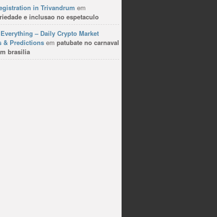
gistration in Trivandrum
em
riedade e inclusao no espetaculo
Everything – Daily Crypto Market
 & Predictions
em
patubate no carnaval
m brasilia