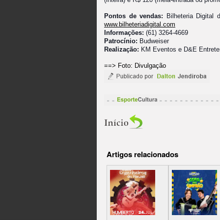
Pontos de vendas:
Bilheteria Digital
www.bilheteriadigital.com
Informações:
(61) 3264-4669
Patrocínio:
Budweiser
Realização:
KM Eventos e D&E Entrete
==> Foto: Divulgação
Artigos relacionados