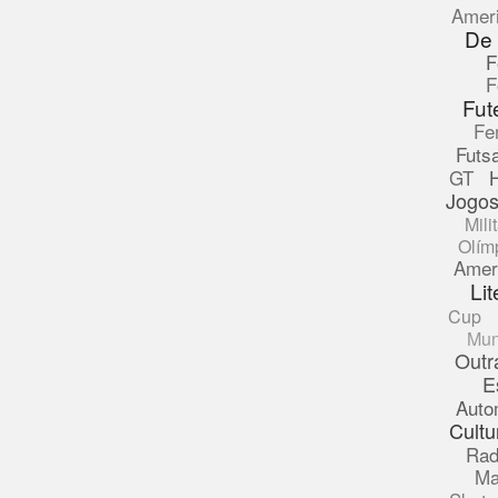
Amer
De
F
F
Fut
Fe
Futsa
GT
Jogos
Mili
Olím
Amer
Lit
Cup
Mun
Outr
E
Auto
Cultu
Rad
Ma