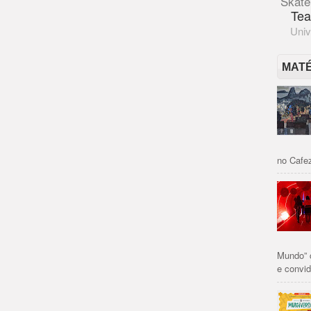
Skate
Tea
Univ
MAT
no Cafez
Mundo” 
e convid