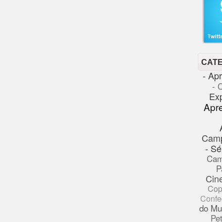
CAT
- Ap
- 
Ex
Apr
Cam
- Sé
Cam
P
Cin
Cop
Confe
do Mu
Pe