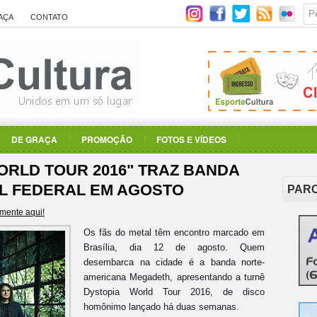
AÇA
CONTATO
DE GRAÇA
PROMOÇÃO
FOTOS E VÍDEOS
ORLD TOUR 2016" TRAZ BANDA
L FEDERAL EM AGOSTO
PAR
mente aqui!
Os fãs do metal têm encontro marcado em
Brasília, dia 12 de agosto. Quem
desembarca na cidade é a banda norte-
americana Megadeth, apresentando a turnê
Dystopia World Tour 2016, de disco
homônimo lançado há duas semanas.