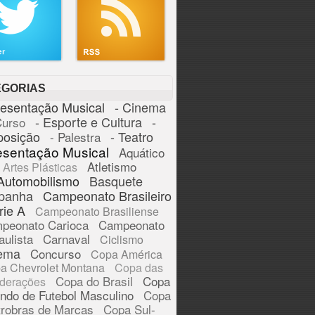
EGORIAS
resentação Musical
- Cinema
- Esporte e Cultura
-
Curso
posição
- Teatro
- Palestra
esentação Musical
Aquático
Atletismo
Artes Plásticas
Automobilismo
Basquete
panha
Campeonato Brasileiro
rie A
Campeonato Brasiliense
peonato Carioca
Campeonato
aulista
Carnaval
Ciclismo
ema
Concurso
Copa América
a Chevrolet Montana
Copa das
Copa do Brasil
Copa
derações
ndo de Futebol Masculino
Copa
trobras de Marcas
Copa Sul-