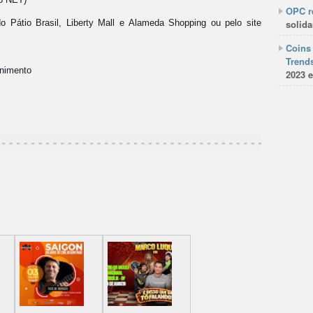
OPC re
 do Pátio Brasil, Liberty Mall e Alameda Shopping ou pelo site
solida
Coins 
Trends
nimento
2023 e