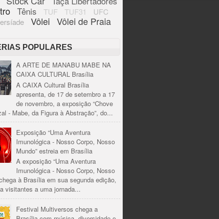
Stock Car
Taça Libertadores
tro
Tênis
TUF
TUF31
UFC
Vôlei
Vôlei de Praia
ersíade
ÉRIAS POPULARES
A ARTE DE MANABU MABE NA
CAIXA CULTURAL Brasília
A CAIXA Cultural Brasília
apresenta, de 17 de setembro a 17
de novembro, a exposição “Chove
al - Mabe, da Figura à Abstração”, do...
Exposição “Uma Aventura
Imunológica - Nosso Corpo, Nosso
Mundo” estreia em Brasília
A exposição “Uma Aventura
Imunológica - Nosso Corpo, Nosso
chega à Brasília em sua segunda edição,
a visitantes a uma jornada...
Festival Multiversos chega a
Brasília com música, diversidade e