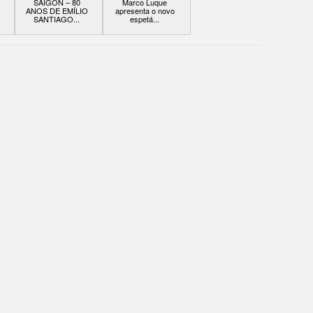
SAIGON – 80
Marco Luque
s
ANOS DE EMÍLIO
apresenta o novo
SANTIAGO...
espetá...