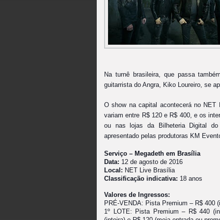
Na turnê brasileira, que passa també
guitarrista do Angra, Kiko Loureiro, se 
O show na capital acontecerá no NET L
variam entre R$ 120 e R$ 400
, e os
inte
ou nas lojas da Bilheteria Digital 
apresentado pelas produtoras KM Event
Serviço – Megadeth em Brasília
Data:
12 de agosto de 2016
Local:
NET Live Brasília
Classificação indicativa:
18 anos
Valores de Ingressos:
PRÉ-VENDA: Pista Premium – R$ 400 (in
1º LOTE: Pista Premium – R$ 440 (in
(inteira) e R$ 120 (meia-entrada ou pro