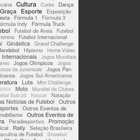
Cultura
icana
Dança
Curso
 Graça
Esporte
Exposição
esta
Fórmula 1
Fórmula 3
órmula Indy
Fórmula Truck
ebol
Futebol de Areia
Futebol
minino
Futebol Internacional
Ginástica
l
Grand Challenge
Handebol
Hipismo
Home Vídeo
 Internacionais
Jogos Mundiais
Jogos Olímpicos
tares
Jogos
Jogos Pan-
picos da Juventude
icanos
Jogos Sul-Americanos
eratura
Luta
Mini Challenge
Moto
Mundial de Clubes
MMA
Natação
dial Sub-20
Nascar
as Notícias de Futebol
Outros
sportes
Outros Eventos de
Outros Eventos de
mobilismo
ra
Promoção
Paradesportivo
Rally
ical
Seleção Brasileira
sculina de Futebol
Showbol