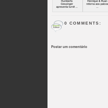
Humberto
Henrique & Ruan
Gessinger
retorna aos palco
apresenta turnê ...
...
0 COMMENTS:
Postar um comentário