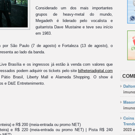
Considerado um dos mais importantes
grupos de heavy-metal do mundo,
Megadeth é liderado pelo vocalista e
guitarrista Dave Mustaine e teve seu início
em 1983.
m por São Paulo (7 de agosto) e Fortaleza (13 de agosto), o
apresenta ao lado da banda.
ive Brasília e os ingressos já estão à venda com valores que
ressados podem adquirir os tickets pelo site
bilheteriadigital.com
COM
do Pátio Brasil, Liberty Mall e Alameda Shopping. O show é
os e D&E Entretenimento.
Dalto
imuno
Mason
imuno
Coins 
Trends
teira) e R$ 200 (meia-entrada ou promo NET)
2023 e
teira) e R$ 220 (meia-entrada ou promo NET) | Pista R$ 240
mo NET)