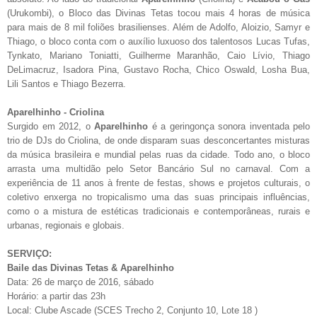
(Urukombi), o Bloco das Divinas Tetas tocou mais 4 horas de música
para mais de 8 mil foliões brasilienses. Além de Adolfo, Aloizio, Samyr e
Thiago, o bloco conta com o auxílio luxuoso dos talentosos Lucas Tufas,
Tynkato, Mariano Toniatti, Guilherme Maranhão, Caio Lívio, Thiago
DeLimacruz, Isadora Pina, Gustavo Rocha, Chico Oswald, Losha Bua,
Lili Santos e Thiago Bezerra.
Aparelhinho - Criolina
Surgido em 2012, o
Aparelhinho
é a geringonça sonora inventada pelo
trio de DJs do Criolina, de onde disparam suas desconcertantes misturas
da música brasileira e mundial pelas ruas da cidade. Todo ano, o bloco
arrasta uma multidão pelo Setor Bancário Sul no carnaval. Com a
experiência de 11 anos à frente de festas, shows e projetos culturais, o
coletivo enxerga no tropicalismo uma das suas principais influências,
como o a mistura de estéticas tradicionais e contemporâneas, rurais e
urbanas, regionais e globais.
SERVIÇO:
Baile das Divinas Tetas & Aparelhinho
Data: 26 de março de 2016, sábado
Horário: a partir das 23h
Local: Clube Ascade (SCES Trecho 2, Conjunto 10, Lote 18 )