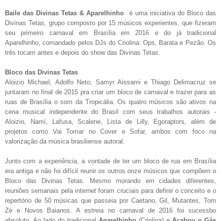
Baile das Divinas Tetas & Aparelhinho
é uma iniciativa do Bloco das
Divinas Tetas, grupo composto por 15 músicos experientes, que fizeram
seu primeiro carnaval em Brasília em 2016 e do já tradicional
Aparelhinho, comandado pelos DJs do Criolina: Ops, Barata e Pezão. Os
três tocam antes e depois do show das Divinas Tetas.
Bloco das Divinas Tetas
Aloizio Michael, Adolfo Neto, Samyr Aissami e Thiago Delimacruz se
juntaram no final de 2015 pra criar um bloco de carnaval e trazer para as
ruas de Brasília o som da Tropicália. Os quatro músicos são ativos na
cena musical independente do Brasil com seus trabalhos autorais -
Aloizio, Namí, Lafusa, Scalene, Lista de Lilly, Egoraptors, além de
projetos como Vai Tomar no Cover e Sofar, ambos com foco na
valorização da música brasiliense autoral.
Junto com a experiência, a vontade de ter um bloco de rua em Brasília
era antiga e não foi difícil reunir os outros onze músicos que compõem o
Bloco das Divinas Tetas. Mesmo morando em cidades diferentes,
reuniões semanais pela internet foram cruciais para definir o conceito e o
repertório de 50 músicas que passeia por Caetano, Gil, Mutantes, Tom
Zé e Novos Baianos. A estreia no carnaval de 2016 foi sucessbo
absoluto. Ao lado do tradicional
Aparelhinho
(Criolina) e
Acabou o Gás