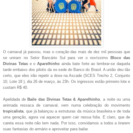
O carnaval já passou, mas o coração das mais de dez mil pessoas que
se uniram no Setor Bancário Sul para ver o novíssimo
Bloco das
Divinas Tetas
e o
Aparelhinho
ainda bate forte ao lembrar-se daquela
tarde embaixo dos pilotis da ex-sede do Banco do Brasil. A união deu tão
certo, que eles irão repetir a dose na Ascade (SCES Trecho 2, Conjunto
10, Lote 18 ), dia 26 de março, às 23h. Os ingressos estão primeiro lote e
custam R$ 40.
Apelidada de
Baile das Divinas Tetas & Aparelhinho
, a noite ou uma
animada ressaca de carnaval, vem numa celebração do movimento
tropicalista
,
que já balançou a estruturas da música brasileira e de toda
uma geração, agora vai aquecer quem cair nessa folia. E claro, que de
careta essa noite não tem nada. Por isso, convidamos a todos a tirarem
suas fantasias do armário e aproveitar para bailar.