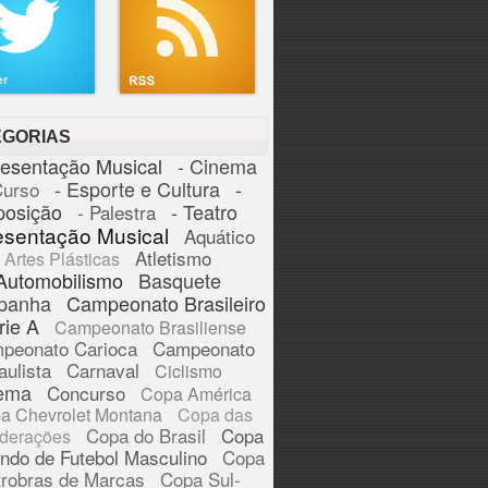
EGORIAS
resentação Musical
- Cinema
- Esporte e Cultura
-
Curso
posição
- Teatro
- Palestra
esentação Musical
Aquático
Atletismo
Artes Plásticas
Automobilismo
Basquete
panha
Campeonato Brasileiro
rie A
Campeonato Brasiliense
peonato Carioca
Campeonato
aulista
Carnaval
Ciclismo
ema
Concurso
Copa América
a Chevrolet Montana
Copa das
Copa do Brasil
Copa
derações
ndo de Futebol Masculino
Copa
trobras de Marcas
Copa Sul-