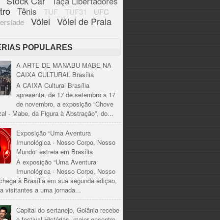
Stock Car
Taça Libertadores
tro
Tênis
TUF
TUF31
UFC
Vôlei
Vôlei de Praia
ersíade
ÉRIAS POPULARES
A ARTE DE MANABU MABE NA
CAIXA CULTURAL Brasília
A CAIXA Cultural Brasília
apresenta, de 17 de setembro a 17
de novembro, a exposição “Chove
al - Mabe, da Figura à Abstração”, do...
Exposição “Uma Aventura
Imunológica - Nosso Corpo, Nosso
Mundo” estreia em Brasília
A exposição “Uma Aventura
Imunológica - Nosso Corpo, Nosso
chega à Brasília em sua segunda edição,
a visitantes a uma jornada...
Capital do sertanejo, Goiânia recebe
o festival Histórias, maior encontro