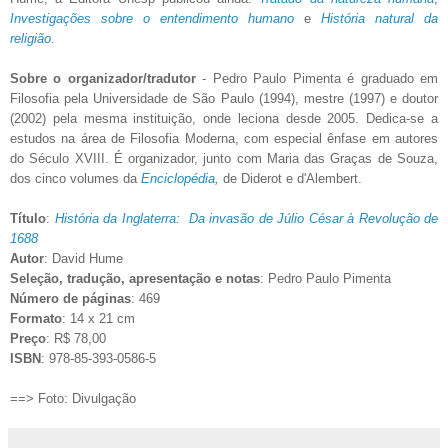
Investigações sobre o entendimento humano
e
História natural da
religião
.
Sobre o organizador/tradutor
- Pedro Paulo Pimenta é graduado em
Filosofia pela Universidade de São Paulo (1994), mestre (1997) e doutor
(2002) pela mesma instituição, onde leciona desde 2005. Dedica-se a
estudos na área de Filosofia Moderna, com especial ênfase em autores
do Século XVIII. É organizador, junto com Maria das Graças de Souza,
dos cinco volumes da
Enciclopédia
,
de Diderot e d'Alembert.
Título
:
História da Inglaterra: Da invasão de Júlio César à Revolução de
1688
Autor
: David Hume
Seleção, tradução, apresentação e notas
: Pedro Paulo Pimenta
Número de páginas
: 469
Formato
: 14 x 21 cm
Preço
: R$ 78,00
ISBN
: 978-85-393-0586-5
==> Foto: Divulgação