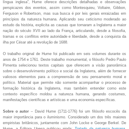
língua inglesa”, Hume oferece descrições detalhadas e observações
perspicazes dos eventos, assim como Montesquieu, Voltaire, Gibbon,
Ferguson e Robertson, mas sua busca é por leis gerais enraizadas em
princípios da natureza humana. Aplicando seu ceticismo moderado ao
estudo da história, explicita as causas que tornaram a Inglaterra a maior
nação do século XVII ao lado da França, articulando, desde a filosofia,
tramas e os conflitos entre autoridade e liberdade, desde a conquista da
ilha por César até a revolução de 1688.
O trabalho original de Hume foi publicado em seis volumes durante os
anos de 1754 e 1761. Deste trabalho monumental, o filósofo Pedro Paulo
Pimenta selecionou textos capitais que oferecem a visão panorâmica
sobre o desenvolvimento político e social da Inglaterra, além de fornecer
valiosos elementos para a compreensão de seu pensamento moral e
político. Material que permite não somente acompanhar o processo de
formação histórica da Inglaterra, mas também entender como este
contexto específico moldou a natureza humana, gerando costumes,
manifestações científicas e artísticas e uma economia específicas.
Sobre o autor
– David Hume (1711-1776) foi um filósofo escocês da
maior importância para o iluminismo. Considerado um dos três maiores
empiristas britânicos, juntamente com John Locke e George Berkel. De
Hume, a Editora Unesp publicou ainda:
Tratado da natureza humana
,