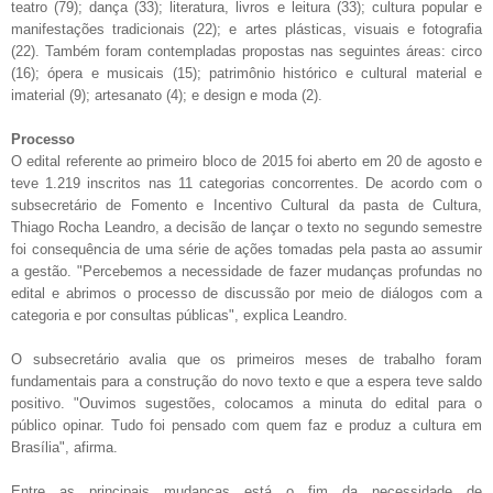
teatro (79); dança (33); literatura, livros e leitura (33); cultura popular e
manifestações tradicionais (22); e artes plásticas, visuais e fotografia
(22). Também foram contempladas propostas nas seguintes áreas: circo
(16); ópera e musicais (15); patrimônio histórico e cultural material e
imaterial (9); artesanato (4); e design e moda (2).
Processo
O edital referente ao primeiro bloco de 2015 foi aberto em 20 de agosto e
teve 1.219 inscritos nas 11 categorias concorrentes. De acordo com o
subsecretário de Fomento e Incentivo Cultural da pasta de Cultura,
Thiago Rocha Leandro, a decisão de lançar o texto no segundo semestre
foi consequência de uma série de ações tomadas pela pasta ao assumir
a gestão. "Percebemos a necessidade de fazer mudanças profundas no
edital e abrimos o processo de discussão por meio de diálogos com a
categoria e por consultas públicas", explica Leandro.
O subsecretário avalia que os primeiros meses de trabalho foram
fundamentais para a construção do novo texto e que a espera teve saldo
positivo. "Ouvimos sugestões, colocamos a minuta do edital para o
público opinar. Tudo foi pensado com quem faz e produz a cultura em
Brasília", afirma.
Entre as principais mudanças está o fim da necessidade de