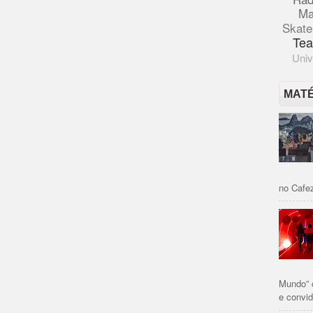
Ma
Skate
Tea
Univ
MAT
no Cafez
Mundo” 
e convid