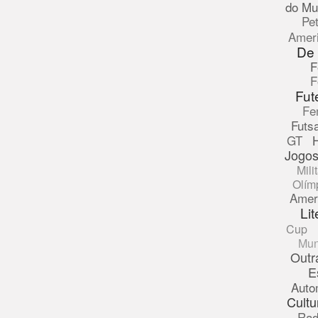
do Mu
Pe
Amer
De
F
F
Fut
Fe
Futsa
GT
Jogos
Mili
Olím
Amer
Lit
Cup
Mun
Outr
E
Auto
Cultu
Rad