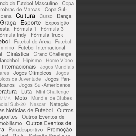
ndo de Futebol Masculino
Copa
trobras de Marcas
Copa Sul-
Cultura
icana
Dança
Curso
 Graça
Esporte
Exposição
esta
Fórmula 1
Fórmula 3
órmula Indy
Fórmula Truck
ebol
Futebol de Areia
Futebol
minino
Futebol Internacional
Ginástica
l
Grand Challenge
Handebol
Hipismo
Home Vídeo
 Internacionais
Jogos Mundiais
Jogos Olímpicos
tares
Jogos
Jogos Pan-
picos da Juventude
icanos
Jogos Sul-Americanos
eratura
Luta
Mini Challenge
Moto
Mundial de Clubes
MMA
Natação
dial Sub-20
Nascar
as Notícias de Futebol
Outros
sportes
Outros Eventos de
Outros Eventos de
mobilismo
ra
Promoção
Paradesportivo
Rally
ical
Seleção Brasileira