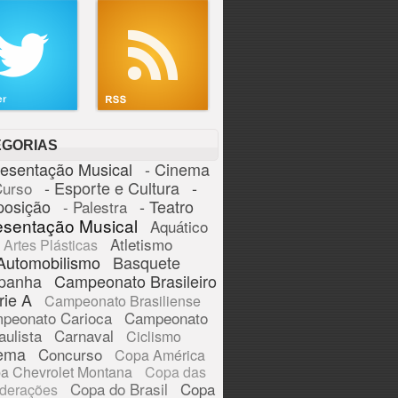
EGORIAS
resentação Musical
- Cinema
- Esporte e Cultura
-
Curso
posição
- Teatro
- Palestra
esentação Musical
Aquático
Atletismo
Artes Plásticas
Automobilismo
Basquete
panha
Campeonato Brasileiro
rie A
Campeonato Brasiliense
peonato Carioca
Campeonato
aulista
Carnaval
Ciclismo
ema
Concurso
Copa América
a Chevrolet Montana
Copa das
Copa do Brasil
Copa
derações