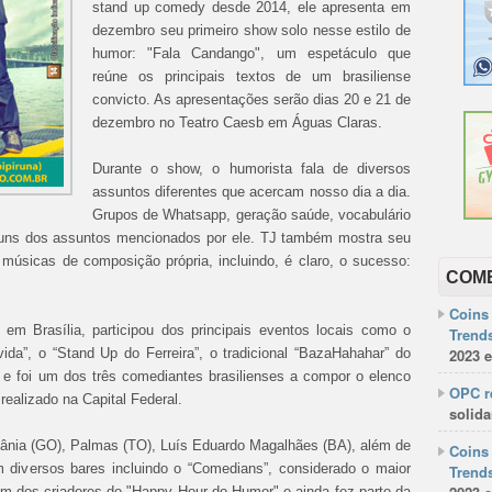
stand up comedy desde 2014, ele apresenta em
dezembro seu primeiro show solo nesse estilo de
humor: "Fala Candango", um espetáculo que
reúne os principais textos de um brasiliense
convicto. As apresentações serão dias 20 e 21 de
dezembro no Teatro Caesb em Águas Claras.
Durante o show, o humorista fala de diversos
assuntos diferentes que acercam nosso dia a dia.
Grupos de Whatsapp, geração saúde, vocabulário
lguns dos assuntos mencionados por ele. TJ também mostra seu
músicas de composição própria, incluindo, é claro, o sucesso:
COM
Coins 
 em Brasília, participou dos principais eventos locais como o
Trends
ida”, o “Stand Up do Ferreira”, o tradicional “BazaHahahar” do
2023 e
 e foi um dos três comediantes brasilienses a compor o elenco
OPC re
realizado na Capital Federal.
solida
oiânia (GO), Palmas (TO), Luís Eduardo Magalhães (BA), além de
Coins 
diversos bares incluindo o “Comedians”, considerado o maior
Trends
um dos criadores do "Happy Hour do Humor" e ainda fez parte da