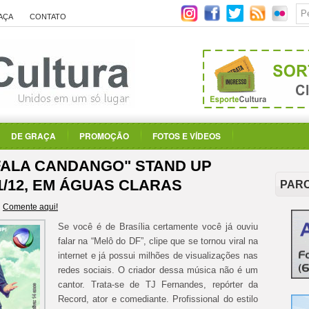
AÇA
CONTATO
DE GRAÇA
PROMOÇÃO
FOTOS E VÍDEOS
FALA CANDANGO" STAND UP
21/12, EM ÁGUAS CLARAS
PAR
Comente aqui!
Se você é de Brasília certamente você já ouviu
falar na “Melô do DF”, clipe que se tornou viral na
internet e já possui milhões de visualizações nas
redes sociais. O criador dessa música não é um
cantor. Trata-se de TJ Fernandes, repórter da
Record, ator e comediante. Profissional do estilo