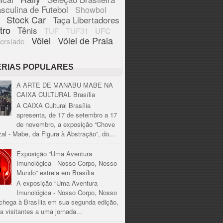
sculina de Futebol
Showbol
Stock Car
Taça Libertadores
tro
Tênis
TUF
TUF31
UFC
Vôlei
Vôlei de Praia
ersíade
ÉRIAS POPULARES
A ARTE DE MANABU MABE NA
CAIXA CULTURAL Brasília
A CAIXA Cultural Brasília
apresenta, de 17 de setembro a 17
de novembro, a exposição “Chove
al - Mabe, da Figura à Abstração”, do...
Exposição “Uma Aventura
Imunológica - Nosso Corpo, Nosso
Mundo” estreia em Brasília
A exposição “Uma Aventura
Imunológica - Nosso Corpo, Nosso
chega à Brasília em sua segunda edição,
a visitantes a uma jornada...