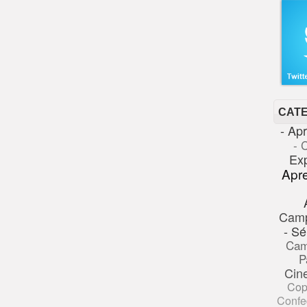
CAT
- Ap
- 
Ex
Apr
Cam
- Sé
Cam
P
Cin
Cop
Confe