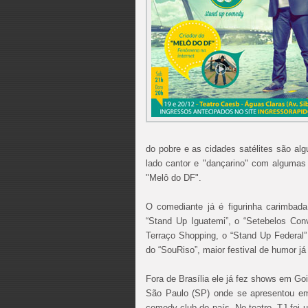
do pobre e as cidades satélites são a
lado cantor e "dançarino" com algumas 
"Melô do DF".
O comediante já é figurinha carimbada
“Stand Up Iguatemi”, o “Setebelos Conv
Terraço Shopping, o “Stand Up Federal”
do “SouRiso”, maior festival de humor já 
Fora de Brasília ele já fez shows em G
São Paulo (SP) onde se apresentou em 
comedy club do país. No teatro, TJ foi 