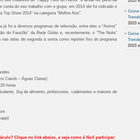
2023 e
 conta do seu trabalho com o grupo, em 2014 ele foi indicado e
Coins 
ia Top Show 2014” na categoria “Melhor Ator”.
Trends
2023 e
 já foi a diversos programas de televisão, entre eles o "Astros"
ão do Faustão" da Rede Globo e, recentemente, o “The Noite”
Coins 
Trends
á nas telas de segunda à sexta como repórter fixo do programa
2023 e
andes
tro Caesb – Águas Claras)
 20 horas
studante, 1kg de alimento, professores, cadeirantes e maiores de
com
sapp)
culo? Clique no link abaixo, e veja como é fácil participar: