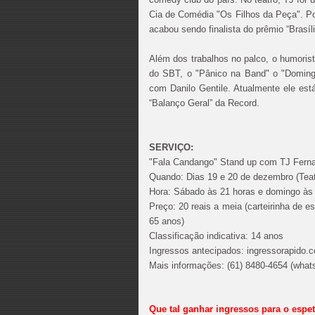
Cia de Comédia "Os Filhos da Peça". Por
acabou sendo finalista do prêmio “Brasíl
Além dos trabalhos no palco, o humorista
do SBT, o "Pânico na Band" o "Doming
com Danilo Gentile. Atualmente ele est
“Balanço Geral” da Record.
SERVIÇO:
"Fala Candango" Stand up com TJ Fern
Quando: Dias 19 e 20 de dezembro (Tea
Hora: Sábado às 21 horas e domingo às
Preço: 20 reais a meia (carteirinha de e
65 anos)
Classificação indicativa: 14 anos
Ingressos antecipados: ingressorapido.
Mais informações: (61) 8480-4654 (what
Que tal ganhar ingressos para o espetá