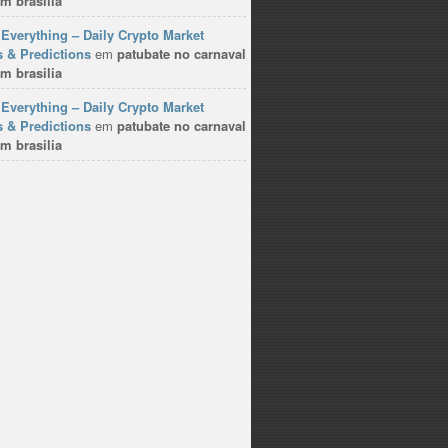
m brasilia
Everything – Daily Crypto Market
 & Predictions
em
patubate no carnaval
m brasilia
Everything – Daily Crypto Market
 & Predictions
em
patubate no carnaval
m brasilia