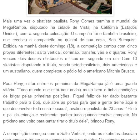
Mais uma vez o skatista paulista Rony Gomes termina o mundial de
MegaRampa, disputado na cidade de Vista, na Califórnia (Estados
Unidos), com a segunda colocação. O campeão foi o também brasileiro,
que recebeu a competição no quintal de sua casa, Bob Burnquist.
Exibida na manhã deste domingo (18), a competição contou com cinco
provas diferentes: salto vertical, corrimão, transfer, vão e o quarter. Rony
venceu dois desses obstáculos e ficou em segundo em um. Com 10
skatistas disputando o título, sendo sete brasileiros, dois americanos e
um australiano, quem completou o pódio foi o americano Mitchie Brusco.
Para Rony, estar entre os primeiros da MegaRampa já é uma grande
vitória. "Todo mundo que está aqui andou muito bem e tinha condições
de brigar pelas primeiras posições. Fiquei feliz de ter dado bastante
trabalho para o Bob, que abre as portas para que a gente treine aqui e
que desenvolve toda essa loucura", avaliou o paulista de 23 anos. "Ele é
o pai da criança e realmente quebra tudo quando resolve competir. No
próximo ano volto para tentar tirar o título dele", brincou Rony.
A competição começou com o Salto Vertical, onde os skatistas desciam
uma rampa e teriam que chegar ao topo do quarter. Na primeira prova os