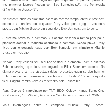
três primeiros lugares ficaram com Bob Burnquist (1º), Ítalo Penarrubia
(2º) e Mitchie Brusco (3º).
No transfer, onde os skatistas saem da mesma rampa lateral e precisam
conectar a manobra com o quarter, Rony voltou para o jogo e venceu a
prova, com Mitchie Brusco em segundo e Bob Burnquist em terceiro.
A próxima prova foi o corrimão. Os atletas descem a rampa principal e
precisam acertar a manobra acertando o corrimão. Nessa prova, Rony
ficou com o segundo lugar, com Bob Burnquist em primeiro e Mitchie
Brusco em terceiro.
No vão, Rony venceu seu segundo obstáculo e empatou com o anfitrião
Bob no ranking, que ficou em segundo e Elliot Sloan em terceiro. Na
última prova, e a mais disputada delas, o quarter, quem se deu bem foi
Bob Burnquist em primeiro e garantindo o título de 2015, em segundo
ficou Edgard Pereira Vovô e em terceiro Ítalo Penarrubia.
Rony Gomes é patrocinado por TNT, BDO, Oakley, Kanui, Santa Cruz
Skateboards, Alta Wheels, G-Shock e Corinthians na temporada 2015.
Mais informações sobre o campeão mundial Rony Gomes: