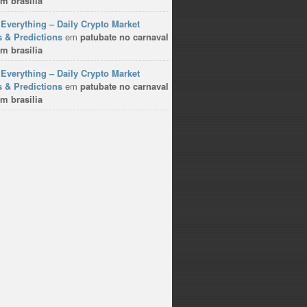
m brasilia
Everything – Daily Crypto Market
 & Predictions
em
patubate no carnaval
m brasilia
Everything – Daily Crypto Market
 & Predictions
em
patubate no carnaval
m brasilia