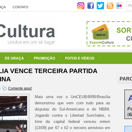
AÇA
CONTATO
DE GRAÇA
PROMOÇÃO
FOTOS E VÍDEOS
LIA VENCE TERCEIRA PARTIDA
INA
PAR
5
Comente aqui!
Mais uma vez o
UniCEUB/BRB/Brasília
demonstrou que vem com tudo para as
disputas do Sul-Americano e do NBB8.
Jogando contra o Libertad Sunchales
, o
time da capital federal venceu ontem
(13/09) por 67 x 62 o terceiro amistoso em