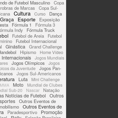
ndo de Futebol Masculino
Copa
trobras de Marcas
Copa Sul-
Cultura
icana
Dança
Curso
 Graça
Esporte
Exposição
esta
Fórmula 1
Fórmula 3
órmula Indy
Fórmula Truck
ebol
Futebol de Areia
Futebol
minino
Futebol Internacional
Ginástica
l
Grand Challenge
Handebol
Hipismo
Home Vídeo
 Internacionais
Jogos Mundiais
Jogos Olímpicos
tares
Jogos
Jogos Pan-
picos da Juventude
icanos
Jogos Sul-Americanos
eratura
Luta
Mini Challenge
Moto
Mundial de Clubes
MMA
Natação
dial Sub-20
Nascar
as Notícias de Futebol
Outros
sportes
Outros Eventos de
Outros Eventos de
mobilismo
ra
Promoção
Paradesportivo
Rally
ical
Seleção Brasileira