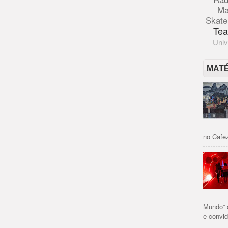
Ma
Skate
Tea
Univ
MAT
no Cafez
Mundo” 
e convid