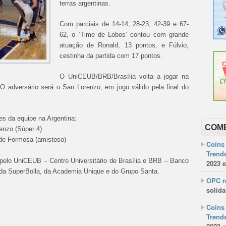
terras argentinas.
Com parciais de 14-14; 28-23; 42-39 e 67-
62, o ‘Time de Lobos’ contou com grande
atuação de Ronald, 13 pontos, e Fúlvio,
cestinha da partida com 17 pontos.
O UniCEUB/BRB/Brasília volta a jogar na
 O adversário será o San Lorenzo, em jogo válido pela final do
es da equipe na Argentina:
COM
enzo (Súper 4)
de Formosa (amistoso)
Coins 
Trends
pelo UniCEUB – Centro Universitário de Brasília e BRB – Banco
2023 e
o da SuperBolla, da Academia Unique e do Grupo Santa.
OPC re
solida
Coins 
Trends