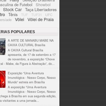
sculina de Futebol
Showbol
Stock Car
Taça Libertadores
tro
Tênis
TUF
TUF31
UFC
Vôlei
Vôlei de Praia
ersíade
ÉRIAS POPULARES
A ARTE DE MANABU MABE NA
CAIXA CULTURAL Brasília
A CAIXA Cultural Brasília
apresenta, de 17 de setembro a 17
de novembro, a exposição “Chove
al - Mabe, da Figura à Abstração”, do...
Exposição “Uma Aventura
Imunológica - Nosso Corpo, Nosso
Mundo” estreia em Brasília
A exposição “Uma Aventura
Imunológica - Nosso Corpo, Nosso
chega à Brasília em sua segunda edição,
a visitantes a uma jornada...