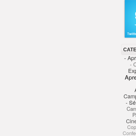
CAT
- Ap
- 
Ex
Apr
Cam
- Sé
Cam
P
Cin
Cop
Confe