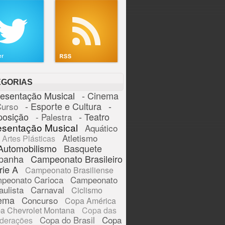
EGORIAS
resentação Musical
- Cinema
- Esporte e Cultura
-
Curso
posição
- Teatro
- Palestra
esentação Musical
Aquático
Atletismo
Artes Plásticas
Automobilismo
Basquete
panha
Campeonato Brasileiro
rie A
Campeonato Brasiliense
peonato Carioca
Campeonato
aulista
Carnaval
Ciclismo
ema
Concurso
Copa América
a Chevrolet Montana
Copa das
Copa do Brasil
Copa
derações