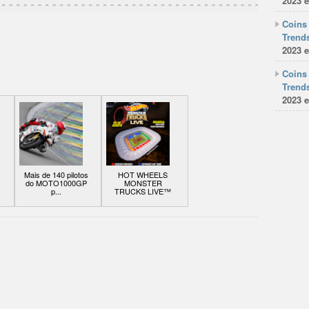
2023 e
Coins 
Trends
2023 e
Coins 
Trends
2023 e
Mais de 140 pilotos
HOT WHEELS
do MOTO1000GP
MONSTER
p...
TRUCKS LIVE™