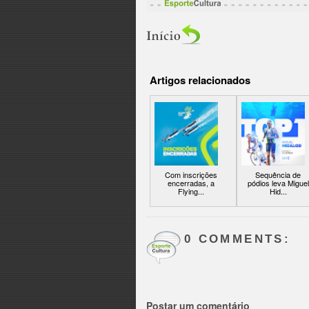
Artigos relacionados
Com inscrições
Sequência de
encerradas, a
pódios leva Miguel
Flying...
Hid...
0 COMMENTS:
Postar um comentário