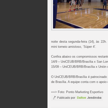
noite desta segunda-feira (14), às 22h.
mini torneio amistoso, ‘Súper 4’.
Confira abaixo os compromissos restant
14/9 – UniCEUB/BRB/Brasília x San Lor
15/09 – UniCEUB/BRB/Brasília x Unión 
O UniCEUB/BRB/Brasília é patrocinado 
de Brasília. A equipe conta com o apoi
==> Foto: Ponto Marketing Esportivo