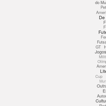
do Mu
Pe
Amer
De
F
F
Fut
Fe
Futsa
GT
Jogos
Mili
Olím
Amer
Lit
Cup
Mun
Outr
E
Auto
Cultu
Rad