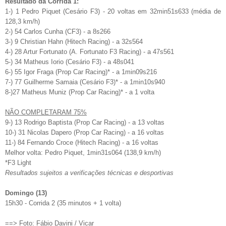
Resultado da Corrida 1:
1-) 1 Pedro Piquet (Cesário F3) - 20 voltas em 32min51s633 (média de
128,3 km/h)
2-) 54 Carlos Cunha (CF3) - a 8s266
3-) 9 Christian Hahn (Hitech Racing) - a 32s564
4-) 28 Artur Fortunato (A. Fortunato F3 Racing) - a 47s561
5-) 34 Matheus Iorio (Cesário F3) - a 48s041
6-) 55 Igor Fraga (Prop Car Racing)* - a 1min09s216
7-) 77 Guilherme Samaia (Cesário F3)* - a 1min10s940
8-)27 Matheus Muniz (Prop Car Racing)* - a 1 volta
NÃO COMPLETARAM 75%
9-) 13 Rodrigo Baptista (Prop Car Racing) - a 13 voltas
10-) 31 Nicolas Dapero (Prop Car Racing) - a 16 voltas
11-) 84 Fernando Croce (Hitech Racing) - a 16 voltas
Melhor volta: Pedro Piquet, 1min31s064 (138,9 km/h)
*F3 Light
Resultados sujeitos a verificações técnicas e desportivas
Domingo (13)
15h30 - Corrida 2 (35 minutos + 1 volta)
==> Foto: Fábio Davini / Vicar