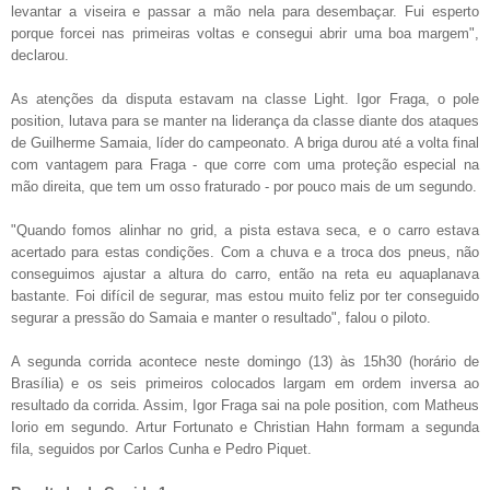
levantar a viseira e passar a mão nela para desembaçar. Fui esperto
porque forcei nas primeiras voltas e consegui abrir uma boa margem",
declarou.
As atenções da disputa estavam na classe Light. Igor Fraga, o pole
position, lutava para se manter na liderança da classe diante dos ataques
de Guilherme Samaia, líder do campeonato. A briga durou até a volta final
com vantagem para Fraga - que corre com uma proteção especial na
mão direita, que tem um osso fraturado - por pouco mais de um segundo.
"Quando fomos alinhar no grid, a pista estava seca, e o carro estava
acertado para estas condições. Com a chuva e a troca dos pneus, não
conseguimos ajustar a altura do carro, então na reta eu aquaplanava
bastante. Foi difícil de segurar, mas estou muito feliz por ter conseguido
segurar a pressão do Samaia e manter o resultado", falou o piloto.
A segunda corrida acontece neste domingo (13) às 15h30 (horário de
Brasília) e os seis primeiros colocados largam em ordem inversa ao
resultado da corrida. Assim, Igor Fraga sai na pole position, com Matheus
Iorio em segundo. Artur Fortunato e Christian Hahn formam a segunda
fila, seguidos por Carlos Cunha e Pedro Piquet.