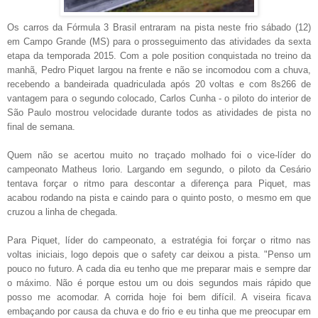
Os carros da Fórmula 3 Brasil entraram na pista neste frio sábado (12)
em Campo Grande (MS) para o prosseguimento das atividades da sexta
etapa da temporada 2015. Com a pole position conquistada no treino da
manhã, Pedro Piquet largou na frente e não se incomodou com a chuva,
recebendo a bandeirada quadriculada após 20 voltas e com 8s266 de
vantagem para o segundo colocado, Carlos Cunha - o piloto do interior de
São Paulo mostrou velocidade durante todos as atividades de pista no
final de semana.
Quem não se acertou muito no traçado molhado foi o vice-líder do
campeonato Matheus Iorio. Largando em segundo, o piloto da Cesário
tentava forçar o ritmo para descontar a diferença para Piquet, mas
acabou rodando na pista e caindo para o quinto posto, o mesmo em que
cruzou a linha de chegada.
Para Piquet, líder do campeonato, a estratégia foi forçar o ritmo nas
voltas iniciais, logo depois que o safety car deixou a pista. "Penso um
pouco no futuro. A cada dia eu tenho que me preparar mais e sempre dar
o máximo. Não é porque estou um ou dois segundos mais rápido que
posso me acomodar. A corrida hoje foi bem difícil. A viseira ficava
embaçando por causa da chuva e do frio e eu tinha que me preocupar em