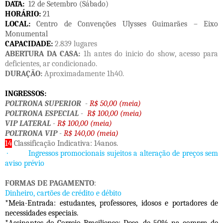
DATA:
12 de Setembro (Sábado)
HORÁRIO:
21
LOCAL:
Centro de Convenções Ulysses Guimarães – Eixo
Monumental
CAPACIDADE:
2.839 lugares
ABERTURA DA CASA:
1h antes do inicio do show, acesso para
deficientes, ar condicionado.
DURAÇÃO:
Aproximadamente 1h40.
INGRESSOS:
POLTRONA SUPERIOR
-
R$ 50,00 (meia)
POLTRONA ESPECIAL
-
R$ 100,00 (meia)
VIP LATERAL
-
R$ 100,00 (meia)
POLTRONA VIP
-
R$ 140,00 (meia)
14
Classificação Indicativa: 14anos.
·
Ingressos promocionais sujeitos a alteração de preços sem
aviso prévio
FORMAS DE PAGAMENTO
:
Dinheiro, cartões de crédito e débito
*Meia-Entrada: estudantes, professores, idosos e portadores de
necessidades especiais.
*Assinantes do Correio Brasiliense: Desc. de 50% na compra de