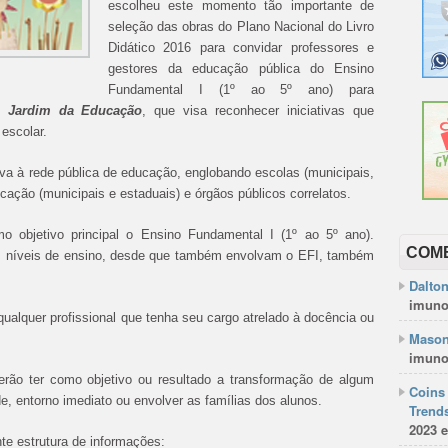
escolheu este momento tão importante de
seleção das obras do Plano Nacional do Livro
Didático 2016 para convidar professores e
gestores da educação pública do Ensino
Fundamental I (1º ao 5º ano) para
O Jardim da Educação
, que visa reconhecer iniciativas que
escolar.
va à rede pública de educação, englobando escolas (municipais,
ucação (municipais e estaduais) e órgãos públicos correlatos.
o objetivo principal o Ensino Fundamental I (1º ao 5º ano).
COM
ros níveis de ensino, desde que também envolvam o EFI, também
Dalto
imuno
ualquer profissional que tenha seu cargo atrelado à docência ou
Mason
imuno
rão ter como objetivo ou resultado a transformação de algum
Coins 
, entorno imediato ou envolver as famílias dos alunos.
Trends
2023 e
te estrutura de informações: