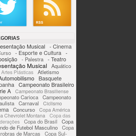
EGORIAS
resentação Musical
- Cinema
- Esporte e Cultura
-
Curso
posição
- Teatro
- Palestra
esentação Musical
Aquático
Atletismo
Artes Plásticas
Automobilismo
Basquete
panha
Campeonato Brasileiro
rie A
Campeonato Brasiliense
peonato Carioca
Campeonato
aulista
Carnaval
Ciclismo
ema
Concurso
Copa América
a Chevrolet Montana
Copa das
Copa do Brasil
Copa
derações
ndo de Futebol Masculino
Copa
trobras de Marcas
Copa Sul-