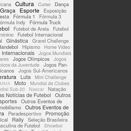
Cultura
icana
Dança
Curso
 Graça
Esporte
Exposição
esta
Fórmula 1
Fórmula 3
órmula Indy
Fórmula Truck
ebol
Futebol de Areia
Futebol
minino
Futebol Internacional
Ginástica
l
Grand Challenge
Handebol
Hipismo
Home Vídeo
 Internacionais
Jogos Mundiais
Jogos Olímpicos
tares
Jogos
Jogos Pan-
picos da Juventude
icanos
Jogos Sul-Americanos
eratura
Luta
Mini Challenge
Moto
Mundial de Clubes
MMA
Natação
dial Sub-20
Nascar
as Notícias de Futebol
Outros
sportes
Outros Eventos de
Outros Eventos de
mobilismo
ra
Promoção
Paradesportivo
Rally
ical
Seleção Brasileira
sculina de Futebol
Showbol