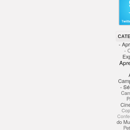
CAT
- Ap
- 
Ex
Apr
Cam
- Sé
Cam
P
Cin
Cop
Confe
do Mu
Pe