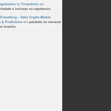
gistration in Trivandrum
em
riedade e inclusao no espetaculo
Everything – Daily Crypto Market
 & Predictions
em
patubate no carnaval
m brasilia