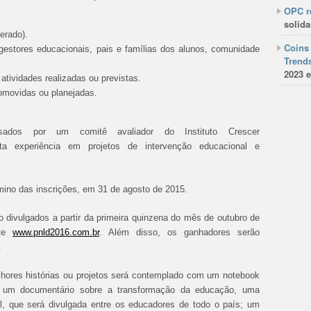
OPC re
solida
perado).
Coins 
 gestores educacionais, pais e famílias dos alunos, comunidade
Trends
2023 e
atividades realizadas ou previstas.
omovidas ou planejadas.
isados por um comitê avaliador do Instituto Crescer
a experiência em projetos de intervenção educacional e
érmino das inscrições, em 31 de agosto de 2015.
o divulgados a partir da primeira quinzena do mês de outubro de
ite
www.pnld2016.com.br
. Além disso, os ganhadores serão
.
ores histórias ou projetos será contemplado com um notebook
em um documentário sobre a transformação da educação, uma
il, que será divulgada entre os educadores de todo o país; um