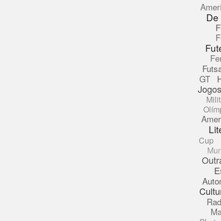
Amer
De
F
F
Fut
Fe
Futsa
GT
Jogos
Mili
Olím
Amer
Lit
Cup
Mun
Outr
E
Auto
Cultu
Rad
Ma