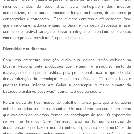
“Recebemos uma quantia expressiva de filmes. Ao todo foram 486 títulos
inscritos vindos de todo Brasil para participarem das mostras
competitivas, entre curtas, médias e longas-metragens, de diretores já
consagrados e estreantes. Esse número confirma a efervescente fase
que vive o cinema documentário no Brasil e nos deixa dispostos a fazer
com que o festival cresça e passe a integrar o calendário de eventos
cinematográficos brasileiros”, aponta Fabiana.
Diversidade audiovisual
Com uma crescente produção audiovisual goiana, serão exibidos na
Mostra Regional sete produções que reiteram o amadurecimento da
realização local, que se justifica pela profissionalização e aprendizado,
democratização da tecnologia e políticas públicas. “O nosso foco é
priorizar filmes inéditos em Goiás e contemplar o maior número de
Estados brasileiros possíveis”, comenta a coordenadora.
Foram cerca de três meses de trabalho intenso para que a curadoria
estudasse todos os filmes inscritos. Os curadores apostaram em obras
que exploram as diversas formas de abordagem do real. “O espectador
irá ver na tela do Cine Pireneus, tanto as formas clássicas do
documentário que fazem uso da entrevista, quanto documentários de
observação, passando pelos ensaísticos, os pessoais, os poéticos e os