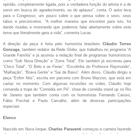
opinião, completamente ligada, pois a verdadeira função do artista é a de
servir em busca do agradecimento, ou do aplauso”, conta. O autor leva
para o Congresso, um pouco sobre o que pensa sobre o sexo, seus
tabus e preconceitos. “A melhor maneira que encontrei para isto, foi
dando risadas e mostrando que podemos falar abertamente sobre este
tema que literalmente gera a vida”, comenta Lucas.
A direção da peça é feita pelo humorista brasileiro
Cláudio Torres
Gonzaga
, também redator da Rede Globo, que trabalhou no programa “A
Grande Família” e já assinou a redação final de programas humorísticos
como “Sob Nova Direção” e “Zorra Total”. Ele também já escreveu para
“Chico Total”, “O Belo e as Feras”, “Escolinha do Professor Raymundo”,
“Malhação”, “Brava Gente” e “Sai de Baixo”. Além disso, Cláudio dirigiu a
peça “Enfim Nós”, escrita em parceria com Bruno Mazzeo, que está em
cartaz no momento. Com algumas incursões no vídeo, Cláudio hoje
comanda a trupe do “Comédia em Pé”, show de comédia stand up no Rio
de Janeiro que também conta com os humoristas Fernando Caruso,
Fábio Porchat e Paulo Carvalho, além de diversas participações
especiais.
Elenco
Nascido em Nova Iorque,
Charles Paraventi
começou a carreira fazendo