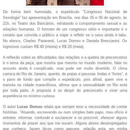
De forma bem humorada, o espetáculo “Congresso Nacional de
Sexologia” faz apresentação em Brasília, nos dias 05 e 06 de agosto, às
21h, no Teatro dos Bancários, retratando o comportamento sexual e as
relações humanas. O formato de um congresso sério e importante é o
cenário que convida o público a viajar e refletir se o sexo ainda é tabu.
No elenco, Charles Paraventi, Lucas Domso e Daniela Brescianini. Os
ingressos custam R$ 40 (inteira) e R$ 20 (meia).
A reflexão sobre as dificuldades das relações e a quebra de preconceitos
é o tema da peça, que mostra que mesmo no mundo moderno, falar no
assunto ainda é complicado, mas pode ser muito divertido. O clima
carioca do Rio de Janeiro, quente, de praias e pessoas lindas e “livres”, é
o pano de fundo que compõe o espetáculo, pois afinal, quem vive e
transita na cidade maravilhosa, afirma que a sensualidade no Rio está
por toda parte. A proposta é se despir do preconceito e viver uma
experiência no mínimo curiosa.
O autor
Lucas Domso
relata que sempre teve a necessidade de contar
histórias. “
Atuando, escrevendo ou num simples bate papo, meu ofício é
entreter, informar, confundir e esclarecer e se possível, oferecer alguns
momentos de prazer aos que me ouvem. Alguns atores desempregados
que conheço, fazem bicos como garçons, relação esta, em minha