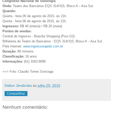
Congresso Nacional de Sexologia
Onde:
Teatro dos Bancários EQS 314/315, Bloco A – Asa Sul.
Quando:
Quarta - feira
05 de agosto de 2015, às 21h.
Quinta - feira 06 de agosto de 2015, às 21h.
Ingressos:
R$ 40 (inteira) / R$ 20 (meia)
Pontos de vendas:
Central de Ingresso - Brasília Shopping (Piso G2)
Bilheteria do Teatro do Bancários - EQS 314/315, Bloco A – Asa Sul.
Pela Internet:
www.ingressorapido.com.br
Duração:
90 minutos.
Classificação:
16 anos
Informações:
(61) 3262-9090
==>
Foto: Claudio Torres Gonzaga
Dalton Jendiroba
às
julho 29, 2015
Compartilhar
Nenhum comentário: