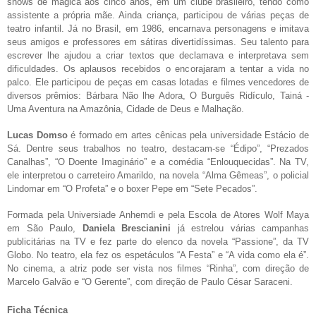
shows de mágica aos cinco anos, em um clube brasileiro, tendo como
assistente a própria mãe. Ainda criança, participou de várias peças de
teatro infantil. Já no Brasil, em 1986, encarnava personagens e imitava
seus amigos e professores em sátiras divertidíssimas. Seu talento para
escrever lhe ajudou a criar textos que declamava e interpretava sem
dificuldades. Os aplausos recebidos o encorajaram a tentar a vida no
palco. Ele participou de peças em casas lotadas e filmes vencedores de
diversos prêmios: Bárbara Não lhe Adora, O Burguês Ridículo, Tainá -
Uma Aventura na Amazônia, Cidade de Deus e Malhação.
Lucas Domso
é formado em artes cênicas pela universidade Estácio de
Sá. Dentre seus trabalhos no teatro, destacam-se “Édipo”, “Prezados
Canalhas”, “O Doente Imaginário” e a comédia “Enlouquecidas”. Na TV,
ele interpretou o carreteiro Amarildo, na novela “Alma Gêmeas”, o policial
Lindomar em “O Profeta” e o boxer Pepe em “Sete Pecados”.
Formada pela Universiade Anhemdi e pela Escola de Atores Wolf Maya
em São Paulo,
Daniela Brescianini
já estrelou várias campanhas
publicitárias na TV e fez parte do elenco da novela “Passione”, da TV
Globo. No teatro, ela fez os espetáculos “A Festa” e “A vida como ela é”.
No cinema, a atriz pode ser vista nos filmes “Rinha”, com direção de
Marcelo Galvão e “O Gerente”, com direção de Paulo César Saraceni.
Ficha Técnica