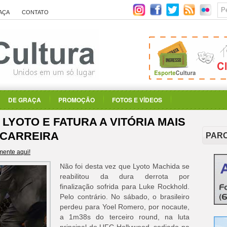
AÇA
CONTATO
DE GRAÇA
PROMOÇÃO
FOTOS E VÍDEOS
YOTO E FATURA A VITÓRIA MAIS
 CARREIRA
PAR
ente aqui!
Não foi desta vez que Lyoto Machida se
reabilitou da dura derrota por
finalização sofrida para Luke Rockhold.
Pelo contrário. No sábado, o brasileiro
perdeu para Yoel Romero, por nocaute,
a 1m38s do terceiro round, na luta