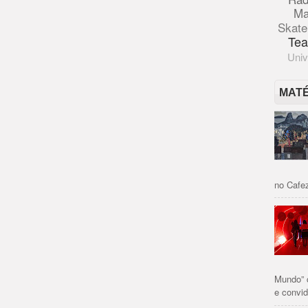
Ma
Skate
Tea
Univ
MAT
no Cafez
Mundo” 
e convid