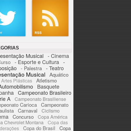
EGORIAS
resentação Musical
- Cinema
- Esporte e Cultura
-
Curso
posição
- Teatro
- Palestra
esentação Musical
Aquático
Atletismo
Artes Plásticas
Automobilismo
Basquete
panha
Campeonato Brasileiro
rie A
Campeonato Brasiliense
peonato Carioca
Campeonato
aulista
Carnaval
Ciclismo
ema
Concurso
Copa América
a Chevrolet Montana
Copa das
Copa do Brasil
Copa
derações