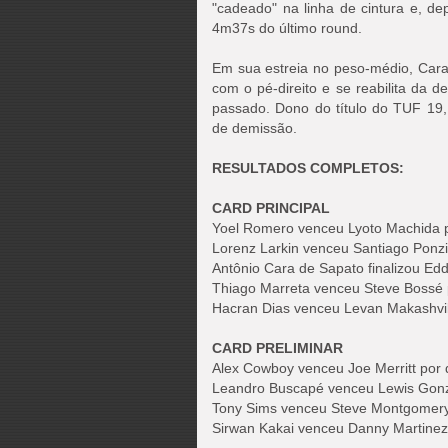
"cadeado" na linha de cintura e, de
4m37s do último round.
Em sua estreia no peso-médio, Cara 
com o pé-direito e se reabilita da 
passado. Dono do título do TUF 19, 
de demissão.
RESULTADOS COMPLETOS:
CARD PRINCIPAL
Yoel Romero venceu Lyoto Machida 
Lorenz Larkin venceu Santiago Ponzi
Antônio Cara de Sapato finalizou E
Thiago Marreta venceu Steve Bossé 
Hacran Dias venceu Levan Makashvili
CARD PRELIMINAR
Alex Cowboy venceu Joe Merritt por 
Leandro Buscapé venceu Lewis Gonza
Tony Sims venceu Steve Montgomery
Sirwan Kakai venceu Danny Martinez 