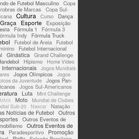
ndo de Futebol Masculino
Copa
trobras de Marcas
Copa Sul-
Cultura
icana
Dança
Curso
 Graça
Esporte
Exposição
esta
Fórmula 1
Fórmula 3
órmula Indy
Fórmula Truck
ebol
Futebol de Areia
Futebol
minino
Futebol Internacional
Ginástica
l
Grand Challenge
Handebol
Hipismo
Home Vídeo
 Internacionais
Jogos Mundiais
Jogos Olímpicos
tares
Jogos
Jogos Pan-
picos da Juventude
icanos
Jogos Sul-Americanos
eratura
Luta
Mini Challenge
Moto
Mundial de Clubes
MMA
Natação
dial Sub-20
Nascar
as Notícias de Futebol
Outros
sportes
Outros Eventos de
Outros Eventos de
mobilismo
ra
Promoção
Paradesportivo
Rally
ical
Seleção Brasileira