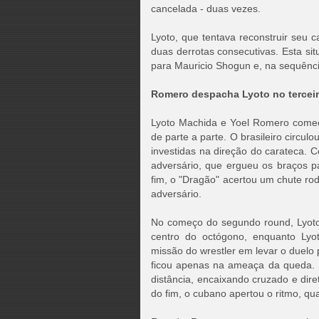
cancelada - duas vezes.
Lyoto, que tentava reconstruir seu 
duas derrotas consecutivas. Esta s
para Mauricio Shogun e, na sequênc
Romero despacha Lyoto no tercei
Lyoto Machida e Yoel Romero começ
de parte a parte. O brasileiro circu
investidas na direção do carateca. 
adversário, que ergueu os braços p
fim, o "Dragão" acertou um chute roda
adversário.
No começo do segundo round, Lyoto
centro do octógono, enquanto Lyot
missão do wrestler em levar o duelo 
ficou apenas na ameaça da queda. 
distância, encaixando cruzado e dir
do fim, o cubano apertou o ritmo, qua