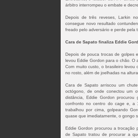
árbitro interrompeu o embate e decr
Depois de três reveses, Larkin n
consegue novo resultado contundente
freado pelo adversário e perde pela t
Cara de Sapato finaliza Eddie Gor
Depois de pouca trocas de golpes em
levou Eddie Gordon para o chão. O a
Com muito custo, o brasileiro levou
no rosto, além de joelhadas na altur
Cara de Sapato arriscou um chute
octógono, de onde conectou um ov
distância, Eddie Gordon procurou g
confronto no centro do cage e, a 
trabalhou por cima, golpeando Go
quase que imediatamente, o gongo 
Eddie Gordon procurou a trocação p
de Sapato tratou de procurar a q