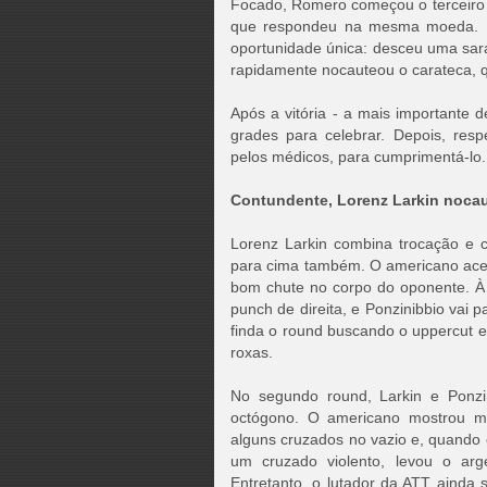
Focado, Romero começou o terceiro 
que respondeu na mesma moeda. R
oportunidade única: desceu uma sarai
rapidamente nocauteou o carateca, q
Após a vitória - a mais importante 
grades para celebrar. Depois, resp
pelos médicos, para cumprimentá-lo.
Contundente, Lorenz Larkin nocau
Lorenz Larkin combina trocação e 
para cima também. O americano acert
bom chute no corpo do oponente. À 
punch de direita, e Ponzinibbio vai 
finda o round buscando o uppercut 
roxas.
No segundo round, Larkin e Ponzin
octógono. O americano mostrou ma
alguns cruzados no vazio e, quando
um cruzado violento, levou o arg
Entretanto, o lutador da ATT ainda s