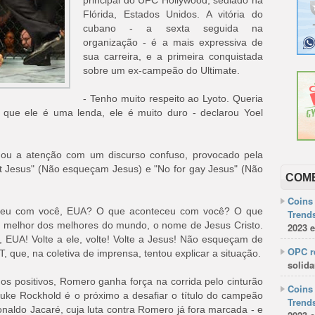
principal do UFC Hollywood, sediado na
Flórida, Estados Unidos. A vitória do
cubano - a sexta seguida na
organização - é a mais expressiva de
sua carreira, e a primeira conquistada
sobre um ex-campeão do Ultimate.
- Tenho muito respeito ao Lyoto. Queria
 que ele é uma lenda, ele é muito duro - declarou Yoel
ou a atenção com um discurso confuso, provocado pela
et Jesus" (Não esqueçam Jesus) e "No for gay Jesus" (Não
COM
Coins 
eceu com você, EUA? O que aconteceu com você? O que
Trends
 melhor dos melhores do mundo, o nome de Jesus Cristo.
2023 e
EUA! Volte a ele, volte! Volte a Jesus! Não esqueçam de
OPC re
T, que, na coletiva de imprensa, tentou explicar a situação.
solida
s positivos, Romero ganha força na corrida pelo cinturão
Coins 
ke Rockhold é o próximo a desafiar o título do campeão
Trends
onaldo Jacaré, cuja luta contra Romero já fora marcada - e