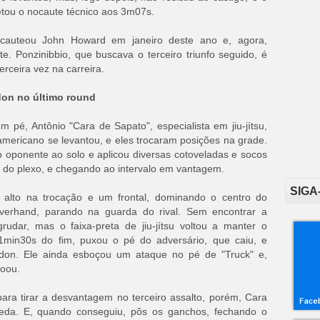
etou o nocaute técnico aos 3m07s.
ocauteou John Howard em janeiro deste ano e, agora,
. Ponzinibbio, que buscava o terceiro triunfo seguido, é
erceira vez na carreira.
don no último round
 pé, Antônio "Cara de Sapato", especialista em jiu-jítsu,
mericano se levantou, e eles trocaram posições na grade.
 o oponente ao solo e aplicou diversas cotoveladas e socos
a do plexo, e chegando ao intervalo em vantagem.
SIGA
 alto na trocação e um frontal, dominando o centro do
erhand, parando na guarda do rival. Sem encontrar a
rudar, mas o faixa-preta de jiu-jítsu voltou a manter o
1min30s do fim, puxou o pé do adversário, que caiu, e
rdon. Ele ainda esboçou um ataque no pé de "Truck" e,
soou.
ara tirar a desvantagem no terceiro assalto, porém, Cara
ueda. E, quando conseguiu, pôs os ganchos, fechando o