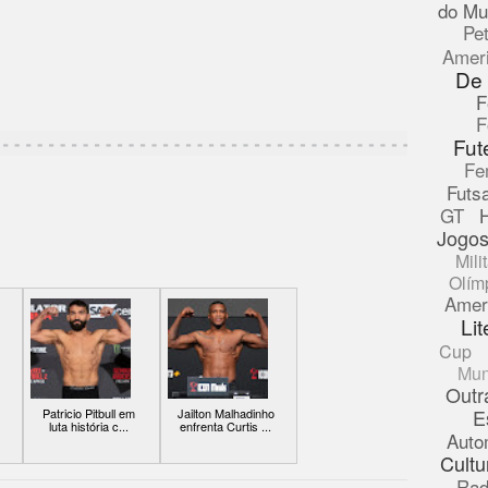
do Mu
Pe
Amer
De
F
F
Fut
Fe
Futsa
GT
Jogos
Mili
Olím
Amer
Lit
Cup
Mun
Outr
E
Patricio Pitbull em
Jailton Malhadinho
luta história c...
enfrenta Curtis ...
Auto
Cultu
Rad