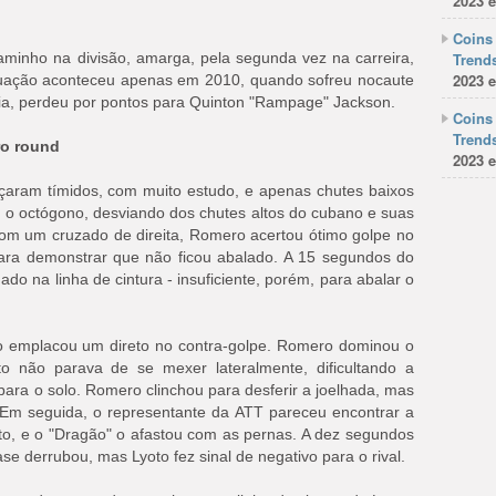
2023 e
Coins 
caminho na divisão, amarga, pela segunda vez na carreira,
Trends
2023 e
ituação aconteceu apenas em 2010, quando sofreu nocaute
ia, perdeu por pontos para Quinton "Rampage" Jackson.
Coins 
Trends
ro round
2023 e
aram tímidos, com muito estudo, e apenas chutes baixos
lou o octógono, desviando dos chutes altos do cubano e suas
Com um cruzado de direita, Romero acertou ótimo golpe no
ara demonstrar que não ficou abalado. A 15 segundos do
do na linha de cintura - insuficiente, porém, para abalar o
 emplacou um direto no contra-golpe. Romero dominou o
o não parava de se mexer lateralmente, dificultando a
para o solo. Romero clinchou para desferir a joelhada, mas
Em seguida, o representante da ATT pareceu encontrar a
eto, e o "Dragão" o afastou com as pernas. A dez segundos
se derrubou, mas Lyoto fez sinal de negativo para o rival.