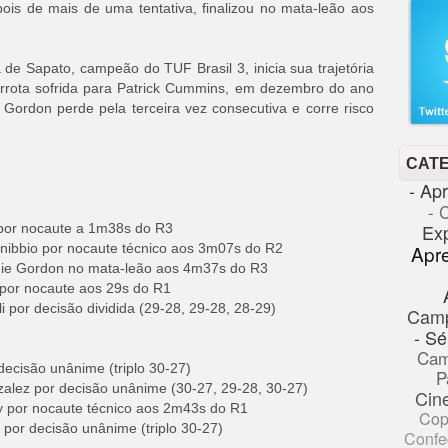
pois de mais de uma tentativa, finalizou no mata-leão aos
de Sapato, campeão do TUF Brasil 3, inicia sua trajetória
derrota sofrida para Patrick Cummins, em dezembro do ano
Gordon perde pela terceira vez consecutiva e corre risco
CAT
- Ap
- 
Ex
por nocaute a 1m38s do R3
nibbio por nocaute técnico aos 3m07s do R2
Apr
ddie Gordon no mata-leão aos 4m37s do R3
por nocaute aos 29s do R1
 por decisão dividida (29-28, 29-28, 28-29)
Cam
- Sé
Cam
decisão unânime (triplo 30-27)
P
lez por decisão unânime (30-27, 29-28, 30-27)
Cin
 por nocaute técnico aos 2m43s do R1
Cop
por decisão unânime (triplo 30-27)
Confe