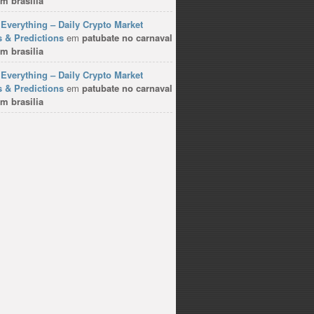
m brasilia
Everything – Daily Crypto Market
 & Predictions
em
patubate no carnaval
m brasilia
Everything – Daily Crypto Market
 & Predictions
em
patubate no carnaval
m brasilia