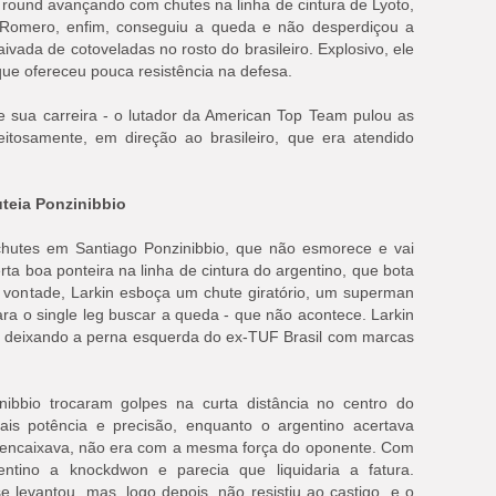
round avançando com chutes na linha de cintura de Lyoto,
omero, enfim, conseguiu a queda e não desperdiçou a
vada de cotoveladas no rosto do brasileiro. Explosivo, ele
ue ofereceu pouca resistência na defesa.
de sua carreira - o lutador da American Top Team pulou as
eitosamente, em direção ao brasileiro, que era atendido
teia Ponzinibbio
chutes em Santiago Ponzinibbio, que não esmorece e vai
a boa ponteira na linha de cintura do argentino, que bota
vontade, Larkin esboça um chute giratório, um superman
para o single leg buscar a queda - que não acontece. Larkin
e deixando a perna esquerda do ex-TUF Brasil com marcas
ibbio trocaram golpes na curta distância no centro do
is potência e precisão, enquanto o argentino acertava
 encaixava, não era com a mesma força do oponente. Com
entino a knockdwon e parecia que liquidaria a fatura.
e levantou, mas, logo depois, não resistiu ao castigo, e o