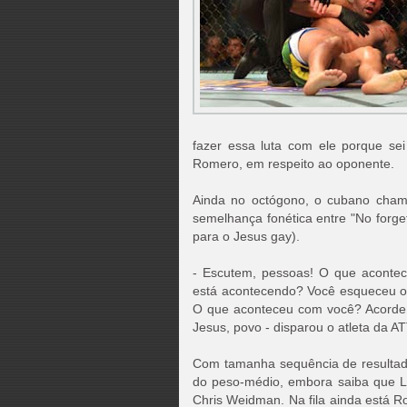
fazer essa luta com ele porque sei
Romero, em respeito ao oponente.
Ainda no octógono, o cubano cham
semelhança fonética entre "No forg
para o Jesus gay).
- Escutem, pessoas! O que acont
está acontecendo? Você esqueceu o
O que aconteceu com você? Acorde, 
Jesus, povo - disparou o atleta da AT
Com tamanha sequência de resultado
do peso-médio, embora saiba que Lu
Chris Weidman. Na fila ainda está R