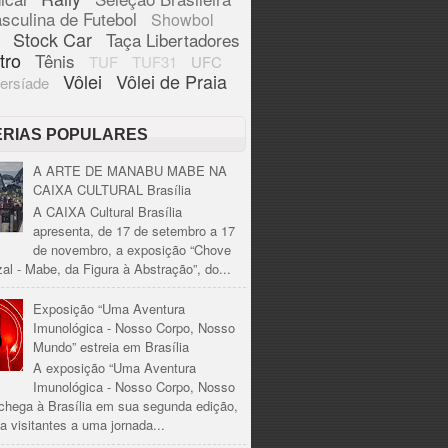
sculina de Futebol
Showbol
Stock Car
Taça Libertadores
tro
Tênis
TUF
TUF31
UFC
Vôlei
Vôlei de Praia
ersíade
ÉRIAS POPULARES
A ARTE DE MANABU MABE NA
CAIXA CULTURAL Brasília
A CAIXA Cultural Brasília
apresenta, de 17 de setembro a 17
de novembro, a exposição “Chove
al - Mabe, da Figura à Abstração”, do...
Exposição “Uma Aventura
Imunológica - Nosso Corpo, Nosso
Mundo” estreia em Brasília
A exposição “Uma Aventura
Imunológica - Nosso Corpo, Nosso
chega à Brasília em sua segunda edição,
a visitantes a uma jornada...