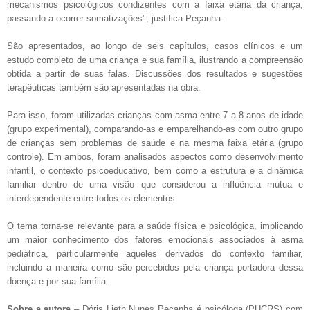
mecanismos psicológicos condizentes com a faixa etária da criança,
passando a ocorrer somatizações", justifica Peçanha.
São apresentados, ao longo de seis capítulos, casos clínicos e um
estudo completo de uma criança e sua família, ilustrando a compreensão
obtida a partir de suas falas. Discussões dos resultados e sugestões
terapêuticas também são apresentadas na obra.
Para isso, foram utilizadas crianças com asma entre 7 a 8 anos de idade
(grupo experimental), comparando-as e emparelhando-as com outro grupo
de crianças sem problemas de saúde e na mesma faixa etária (grupo
controle). Em ambos, foram analisados aspectos como desenvolvimento
infantil, o contexto psicoeducativo, bem como a estrutura e a dinâmica
familiar dentro de uma visão que considerou a influência mútua e
interdependente entre todos os elementos.
O tema torna-se relevante para a saúde física e psicológica, implicando
um maior conhecimento dos fatores emocionais associados à asma
pediátrica, particularmente aqueles derivados do contexto familiar,
incluindo a maneira como são percebidos pela criança portadora dessa
doença e por sua família.
Sobre a autora
– Dóris Lieth Nunes Peçanha é psicóloga (PUCRS) com