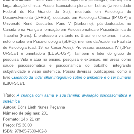
larga atuação clínica. Possui licenciatura plena em Letras (Universidade
Federal do Rio Grande do Sul), mestrado em Psicologia do
Desenvolvimento (UFRGS), doutorado em Psicologia Clínica (IP-USP) e
Université René Descartes Paris V (Sorbonne), pós-doutorados no
Canadá e na França e formação em Psicossomática e Psicodinâmica do
Trabalho (Paris). É professora visitante no Brasil e no exterior. Títulos:
notório saber em Psico-oncologia (SBPO), membro da Academia Paulista
de Psicologia (cad. 19, ex César Ades). Professora associada IV (DPsi-
UFSCar) e orientadora (EESC-USP). Também é líder do grupo de
pesquisa Vida e atua no ensino, pesquisa e extensão, em áreas como
saúde psicossomática e psicodinâmica do trabalho, integrando
subjetividade e visão sistêmica. Possui diversas publicações, como o
livro
Cuidando da vida: olhar integrativo sobre o ambiente e o ser humano
(EdUFSCar).
Título
:
A criança com asma e sua família: avaliação psicossomática e
sistêmica
Autora
: Dóris Lieth Nunes Peçanha
Número de páginas
: 201
Formato
: 14 x 21 cm
Preço
: R$ 36,00
ISBN
: 978-85-7600-402-8