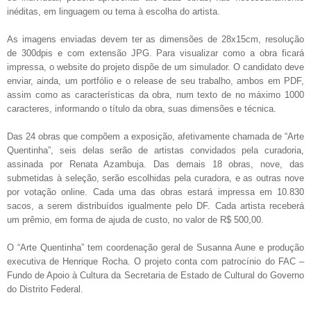
inéditas, em linguagem ou tema à escolha do artista.
As imagens enviadas devem ter as dimensões de 28x15cm, resolução
de 300dpis e com extensão JPG. Para visualizar como a obra ficará
impressa, o website do projeto dispõe de um simulador. O candidato deve
enviar, ainda, um portfólio e o release de seu trabalho, ambos em PDF,
assim como as características da obra, num texto de no máximo 1000
caracteres, informando o título da obra, suas dimensões e técnica.
Das 24 obras que compõem a exposição, afetivamente chamada de “Arte
Quentinha”, seis delas serão de artistas convidados pela curadoria,
assinada por Renata Azambuja. Das demais 18 obras, nove, das
submetidas à seleção, serão escolhidas pela curadora, e as outras nove
por votação online. Cada uma das obras estará impressa em 10.830
sacos, a serem distribuídos igualmente pelo DF. Cada artista receberá
um prêmio, em forma de ajuda de custo, no valor de R$ 500,00.
O “Arte Quentinha” tem coordenação geral de Susanna Aune e produção
executiva de Henrique Rocha. O projeto conta com patrocínio do FAC –
Fundo de Apoio à Cultura da Secretaria de Estado de Cultural do Governo
do Distrito Federal.