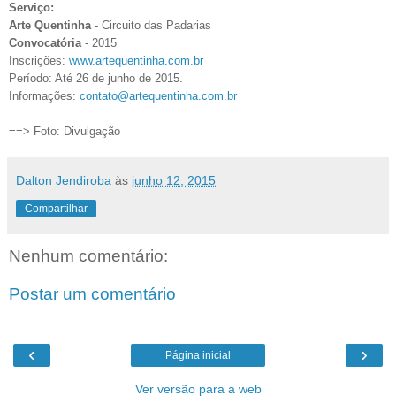
Serviço:
Arte Quentinha
- Circuito das Padarias
Convocatória
- 2015
Inscrições:
www.artequentinha.com.br
Período: Até 26 de junho de 2015.
Informações:
contato@artequentinha.com.br
==> Foto: Divulgação
Dalton Jendiroba
às
junho 12, 2015
Compartilhar
Nenhum comentário:
Postar um comentário
‹
›
Página inicial
Ver versão para a web