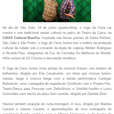
No dia de São João, 24 de junho (quarta-feira), o Jogo de Cena vai
montar o seu tradicional arraial cultural no palco do Teatro da Caixa, na
CAIXA Cultural Brasília
. Inspirado nas festas juninas de Santo Antônio,
São João e São Pedro, o Jogo de Cena Junino traz o melhor da produção
cultural da cidade sob o comando da dupla de caipiras Welder Rodrigues
& Ricardo Pipo, integrantes da Cia. de Comédia
Os Melhores do Mundo
,
trilha sonora do DJ Chuchu e decoração temática.
O Jogo de Cena Junino inclui pílulas do musical
Grease: nos tempos da
brilhantina
, dirigido por Elia Cavalcante; um show que mistura bolero,
samba, tango e música brega com a banda performática Cantigas
Boleráveis; uma coreografia do espetáculo
Similitudo
com o Projeto Pés,
Teatro-Dança para Pessoas com Deficiência; e Similião Aurélio e Luiza
Guimarães num trecho da peça Sem sentido, dirigida por Daniela Diniz.
Haverá também projeção do curta-metragem
A roza
, dirigido por Marieta
Cazarré e Juliano Cazarré, e apresentações de uma coreografia do