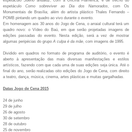
espetáculo
Sueño andaluz
, com a Oficina Flamenca, e de trecho do
espetáculo
Como sobreviver ao Dia dos Namorados
, com Os
Monumentais de Brasília; além do artista plástico Thales Fernando –
POMB pintando um quadro ao vivo durante o evento.
Em homenagem aos 30 anos do Jogo de Cena, o arraial cultural terá um
quadro novo: o Vídeo do Baú, em que serão projetadas imagens de
edições passadas do evento. Nesta edição, será a vez de mostrar
algumas peripécias do grupo
A culpa é da mãe
, com imagens de 1995.
Dividido em quadros no formato de programa de auditório, o evento é
aberto à apresentação das mais diversas manifestações e estilos
artísticos, fazendo com que cada uma de suas edições seja única. Até o
final do ano, serão realizadas oito edições do Jogo de Cena, com direito
a teatro, dança, música, cinema, artes plásticas e muitas gargalhadas.
Datas Jogo de Cena 2015
24 de junho
29 de julho
26 de agosto
30 de setembro
28 de outubro
25 de novembro