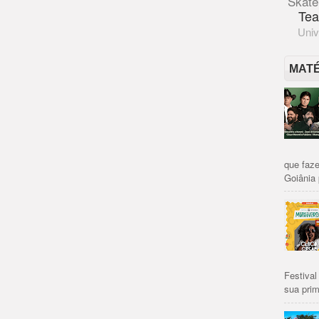
Skate
Tea
Univ
MAT
que faze
Goiânia 
Festival
sua prim