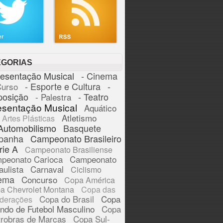
EGORIAS
resentação Musical
- Cinema
- Esporte e Cultura
-
Curso
posição
- Teatro
- Palestra
esentação Musical
Aquático
Atletismo
Artes Plásticas
Automobilismo
Basquete
panha
Campeonato Brasileiro
rie A
Campeonato Brasiliense
peonato Carioca
Campeonato
aulista
Carnaval
Ciclismo
ema
Concurso
Copa América
a Chevrolet Montana
Copa das
Copa do Brasil
Copa
derações
ndo de Futebol Masculino
Copa
trobras de Marcas
Copa Sul-