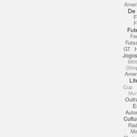
Amer
De
F
F
Fut
Fe
Futsa
GT
Jogos
Mili
Olím
Amer
Lit
Cup
Mun
Outr
E
Auto
Cultu
Rad
Ma