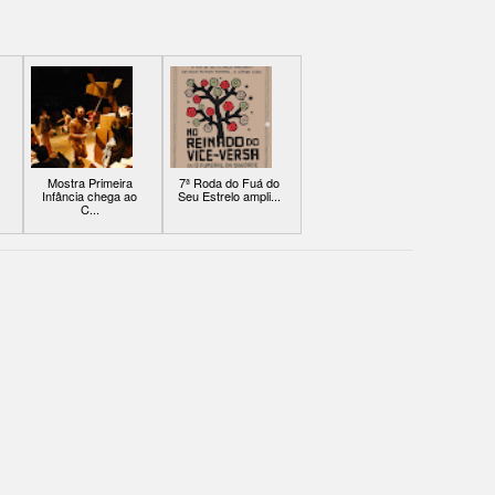
Mostra Primeira
7ª Roda do Fuá do
Infância chega ao
Seu Estrelo ampli...
C...