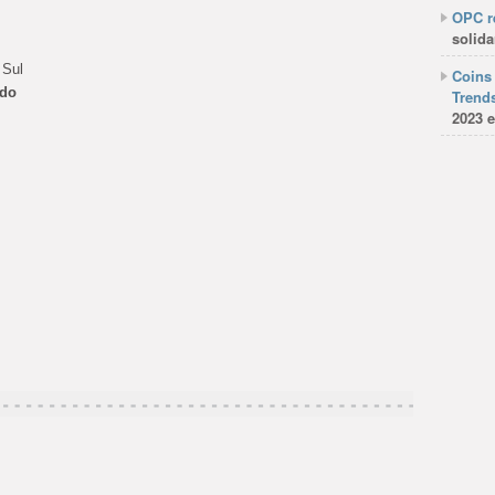
OPC re
solida
 Sul
Coins 
ado
Trends
2023 e