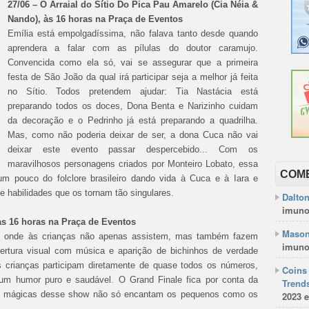
27/06 – O Arraial do Sítio Do Pica Pau Amarelo (Cia Néia &
Nando), às 16 horas na Praça de Eventos
Emília está empolgadíssima, não falava tanto desde quando
aprendera a falar com as pílulas do doutor caramujo.
Convencida como ela só, vai se assegurar que a primeira
festa de São João da qual irá participar seja a melhor já feita
no Sítio. Todos pretendem ajudar: Tia Nastácia está
preparando todos os doces, Dona Benta e Narizinho cuidam
da decoração e o Pedrinho já está preparando a quadrilha.
Mas, como não poderia deixar de ser, a dona Cuca não vai
deixar este evento passar despercebido... Com os
maravilhosos personagens criados por Monteiro Lobato, essa
COM
um pouco do folclore brasileiro dando vida à Cuca e à Iara e
 habilidades que os tornam tão singulares.
Dalto
imuno
às 16 horas na Praça de Eventos
Mason
te onde às crianças não apenas assistem, mas também fazem
imuno
rtura visual com música e aparição de bichinhos de verdade
 crianças participam diretamente de quase todos os números,
Coins 
um humor puro e saudável. O Grand Finale fica por conta da
Trends
 As mágicas desse show não só encantam os pequenos como os
2023 e