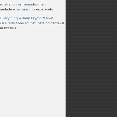
gistration in Trivandrum
em
riedade e inclusao no espetaculo
Everything – Daily Crypto Market
 & Predictions
em
patubate no carnaval
m brasilia