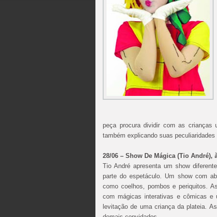
peça procura dividir com as crianças 
também explicando suas peculiaridades e
28/06 – Show De Mágica (Tio André), 
Tio André apresenta um show diferen
parte do espetáculo. Um show com abe
como coelhos, pombos e periquitos. As
com mágicas interativas e cômicas e 
levitação de uma criança da plateia.
demais convidados.