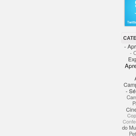
CAT
- Ap
- 
Ex
Apr
Cam
- Sé
Cam
P
Cin
Cop
Confe
do Mu
Pe