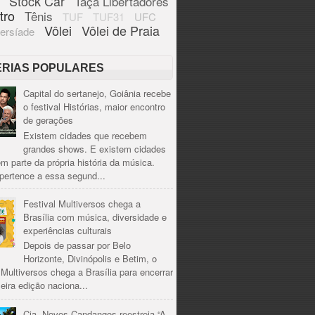
Stock Car
Taça Libertadores
tro
Tênis
TUF
TUF31
UFC
Vôlei
Vôlei de Praia
ersíade
ÉRIAS POPULARES
Capital do sertanejo, Goiânia recebe
o festival Histórias, maior encontro
de gerações
Existem cidades que recebem
grandes shows. E existem cidades
m parte da própria história da música.
pertence a essa segund...
Festival Multiversos chega a
Brasília com música, diversidade e
experiências culturais
Depois de passar por Belo
Horizonte, Divinópolis e Betim, o
 Multiversos chega a Brasília para encerrar
eira edição naciona...
Cia. Novos Candangos reestreia “A