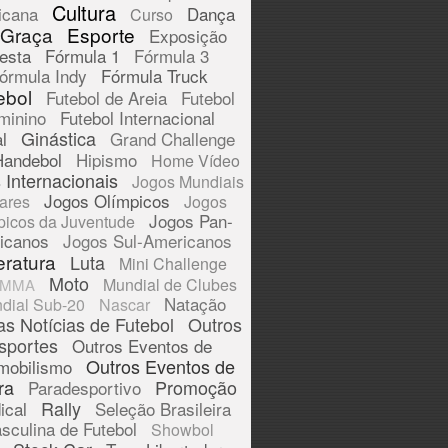
Cultura
icana
Dança
Curso
 Graça
Esporte
Exposição
esta
Fórmula 1
Fórmula 3
órmula Indy
Fórmula Truck
ebol
Futebol de Areia
Futebol
minino
Futebol Internacional
Ginástica
l
Grand Challenge
Handebol
Hipismo
Home Vídeo
 Internacionais
Jogos Mundiais
Jogos Olímpicos
tares
Jogos
Jogos Pan-
picos da Juventude
icanos
Jogos Sul-Americanos
eratura
Luta
Mini Challenge
Moto
Mundial de Clubes
MMA
Natação
dial Sub-20
Nascar
as Notícias de Futebol
Outros
sportes
Outros Eventos de
Outros Eventos de
mobilismo
ra
Promoção
Paradesportivo
Rally
ical
Seleção Brasileira
sculina de Futebol
Showbol