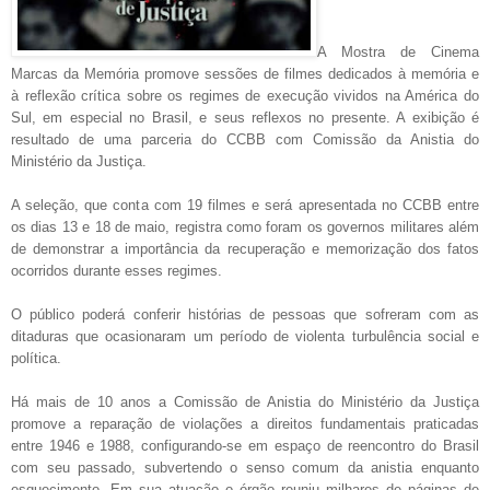
A Mostra de Cinema
Marcas da Memória promove sessões de filmes dedicados à memória e
à reflexão crítica sobre os regimes de execução vividos na América do
Sul, em especial no Brasil, e seus reflexos no presente. A exibição é
resultado de uma parceria do CCBB com Comissão da Anistia do
Ministério da Justiça.
A seleção, que conta com 19 filmes e será apresentada no CCBB entre
os dias 13 e 18 de maio, registra como foram os governos militares além
de demonstrar a importância da recuperação e memorização dos fatos
ocorridos durante esses regimes.
O público poderá conferir histórias de pessoas que sofreram com as
ditaduras que ocasionaram um período de violenta turbulência social e
política.
Há mais de 10 anos a Comissão de Anistia do Ministério da Justiça
promove a reparação de violações a direitos fundamentais praticadas
entre 1946 e 1988, configurando-se em espaço de reencontro do Brasil
com seu passado, subvertendo o senso comum da anistia enquanto
esquecimento. Em sua atuação o órgão reuniu milhares de páginas de