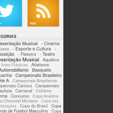
EGORIAS
resentação Musical
- Cinema
- Esporte e Cultura
-
Curso
posição
- Teatro
- Palestra
esentação Musical
Aquático
Atletismo
Artes Plásticas
Automobilismo
Basquete
panha
Campeonato Brasileiro
rie A
Campeonato Brasiliense
peonato Carioca
Campeonato
aulista
Carnaval
Ciclismo
ema
Concurso
Copa América
a Chevrolet Montana
Copa das
Copa do Brasil
Copa
derações
ndo de Futebol Masculino
Copa