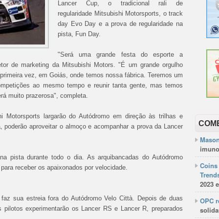
Lancer Cup, o tradicional rali de
regularidade Mitsubishi Motorsports, o track
day Evo Day e a prova de regularidade na
pista, Fun Day.
"Será uma grande festa do esporte a
iretor de marketing da Mitsubishi Motors. "É um grande orgulho
 primeira vez, em Goiás, onde temos nossa fábrica. Teremos um
 competições ao mesmo tempo e reunir tanta gente, mas temos
erá muito prazerosa", completa.
i Motorsports largarão do Autódromo em direção às trilhas e
COM
a, poderão aproveitar o almoço e acompanhar a prova da Lancer
Mason
imuno
 na pista durante todo o dia. As arquibancadas do Autódromo
Coins 
s para receber os apaixonados por velocidade.
Trends
2023 e
 faz sua estreia fora do Autódromo Velo Città. Depois de duas
OPC re
s pilotos experimentarão os Lancer RS e Lancer R, preparados
solida