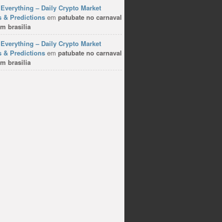
Everything – Daily Crypto Market
 & Predictions
em
patubate no carnaval
m brasilia
Everything – Daily Crypto Market
 & Predictions
em
patubate no carnaval
m brasilia