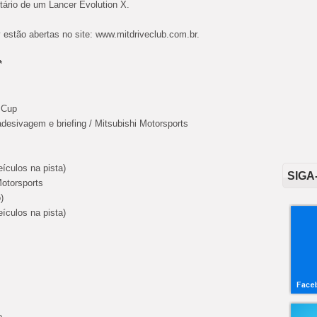
etário de um Lancer Evolution X.
estão abertas no site: www.mitdriveclub.com.br.
*
r Cup
adesivagem e briefing / Mitsubishi Motorsports
eículos na pista)
SIGA
Motorsports
)
eículos na pista)
o