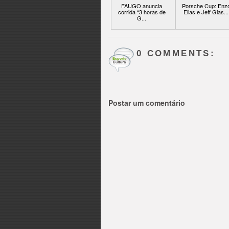
FAUGO anuncia
Porsche Cup: Enz
corrida “3 horas de
Elias e Jeff Gias...
G...
0 COMMENTS:
Postar um comentário