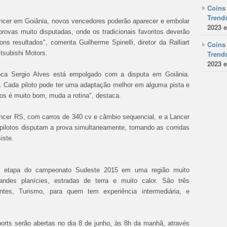
Coins 
Trends
cer em Goiânia, novos vencedores poderão aparecer e embolar
2023 e
ovas muito disputadas, onde os tradicionais favoritos deverão
s resultados", comenta Guilherme Spinelli, diretor da Ralliart
Coins 
itsubishi Motors.
Trends
2023 e
oca Sergio Alves está empolgado com a disputa em Goiânia.
o. Cada piloto pode ter uma adaptação melhor em alguma pista e
dos é muito bom, muda a rotina", destaca.
ncer RS, com carros de 340 cv e câmbio sequencial, e a Lancer
ilotos disputam a prova simultaneamente, tornando as corridas
iste.
rta etapa do campeonato Sudeste 2015 em uma região muito
ndes planícies, estradas de terra e muito calor. São três
iantes, Turismo, para quem tem experiência intermediária, e
ports serão abertas no dia 8 de junho, às 8h da manhã, através