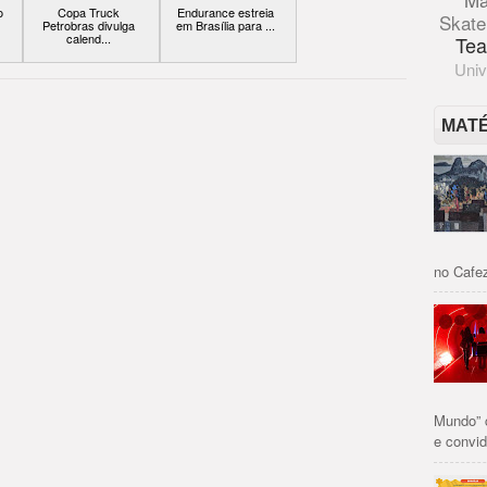
o
Copa Truck
Endurance estreia
Skate
Petrobras divulga
em Brasília para ...
calend...
Tea
Univ
MAT
no Cafez
Mundo” 
e convid