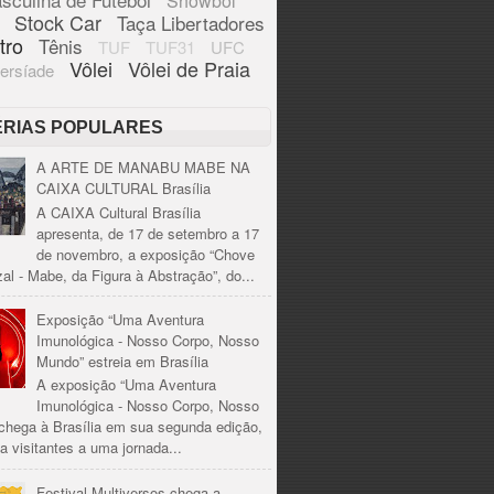
Showbol
Stock Car
Taça Libertadores
tro
Tênis
TUF
TUF31
UFC
Vôlei
Vôlei de Praia
ersíade
ÉRIAS POPULARES
A ARTE DE MANABU MABE NA
CAIXA CULTURAL Brasília
A CAIXA Cultural Brasília
apresenta, de 17 de setembro a 17
de novembro, a exposição “Chove
al - Mabe, da Figura à Abstração”, do...
Exposição “Uma Aventura
Imunológica - Nosso Corpo, Nosso
Mundo” estreia em Brasília
A exposição “Uma Aventura
Imunológica - Nosso Corpo, Nosso
chega à Brasília em sua segunda edição,
a visitantes a uma jornada...
Festival Multiversos chega a