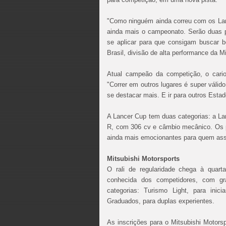
"Como ninguém ainda correu com os Lan
ainda mais o campeonato. Serão duas pr
se aplicar para que consigam buscar bon
Brasil, divisão de alta performance da M
Atual campeão da competição, o cari
"Correr em outros lugares é super válid
se destacar mais. E ir para outros Esta
A Lancer Cup tem duas categorias: a La
R, com 306 cv e câmbio mecânico. Os p
ainda mais emocionantes para quem ass
Mitsubishi Motorsports
O rali de regularidade chega à qua
conhecida dos competidores, com gra
categorias: Turismo Light, para inic
Graduados, para duplas experientes.
As inscrições para o Mitsubishi Motors