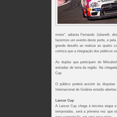
motor", adianta Fernando Julianelli, d
fazermos um evento deste porte, e pela
grande desafio ao realizar as quatro
certeza que a integração dos públicos s
As duplas que participam do Mitsubish
estradas de terra da região. Na chegad
Cup.
O público poderá assistir às disputas
Internacional de Goiânia estarão aberta
Lancer Cup
A Lancer Cup chega à terceira etapa e
temporadas, será a primeira vez que o
para competição, em uma nova pista.