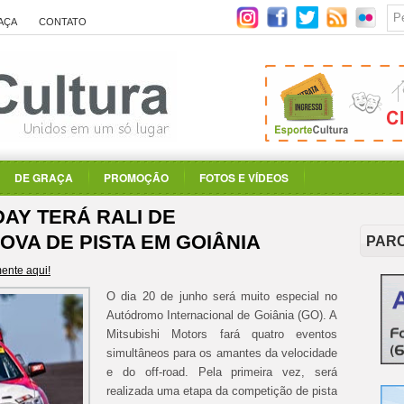
AÇA
CONTATO
DE GRAÇA
PROMOÇÃO
FOTOS E VÍDEOS
DAY TERÁ RALI DE
OVA DE PISTA EM GOIÂNIA
PAR
ente aqui!
O dia 20 de junho será muito especial no
Autódromo Internacional de Goiânia (GO). A
Mitsubishi Motors fará quatro eventos
simultâneos para os amantes da velocidade
e do off-road. Pela primeira vez, será
realizada uma etapa da competição de pista