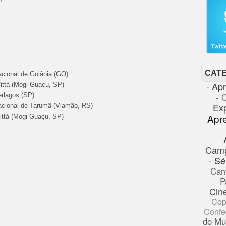
CAT
acional de Goiânia (GO)
- Ap
Città (Mogi Guaçu, SP)
- 
erlagos (SP)
Ex
nacional de Tarumã (Viamão, RS)
Apr
Città (Mogi Guaçu, SP)
Cam
- Sé
Cam
P
Cin
Cop
Confe
do Mu