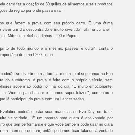
da carro faz a doação de 30 quilos de alimentos e seis produtos
ções da região por onde passa o rali.
igos que fazem a prova com seu próprio carro. É uma ótima
viver um dia descontraído e muito divertido", afirma Julianelli.
los Mitsubishi 4x4 das linhas L200 e Pajero.
pírito de todo mundo é o mesmo: passear e curtir", conta o
proprietário de uma L200 Triton.
poderão se divertir com a família e com total segurança no Fun
ta do autódromo. A prova é feita com o próprio veículo, sem
lhores sobem ao pódio no final do dia. "É muito emocionante,
sim. Viemos para brincar e ficamos super felizes", comentou o
 que já participou da prova com um Lancer sedan.
r Evolution poderão testar suas máquinas no Evo Day, um track
muita velocidade. "É um paraíso para quem é apaixonado por
rro que tem performance e que você também pode usar no dia a
 um interesse comum, então podemos ficar falando à vontade