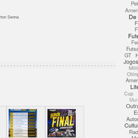
Pe
Amer
De
yrton Senna
F
F
Fut
Fe
Futsa
GT
Jogos
Mili
Olím
Amer
Lit
Cup
Mun
Outr
E
Auto
Cultu
Rad
Ma