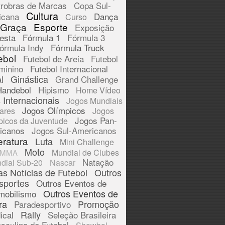
trobras de Marcas
Copa Sul-
Cultura
icana
Dança
Curso
 Graça
Esporte
Exposição
esta
Fórmula 1
Fórmula 3
órmula Indy
Fórmula Truck
ebol
Futebol de Areia
Futebol
minino
Futebol Internacional
Ginástica
l
Grand Challenge
Handebol
Hipismo
Home Vídeo
 Internacionais
Jogos Mundiais
Jogos Olímpicos
tares
Jogos
Jogos Pan-
picos da Juventude
icanos
Jogos Sul-Americanos
eratura
Luta
Mini Challenge
Moto
Mundial de Clubes
MMA
Natação
dial Sub-20
Nascar
as Notícias de Futebol
Outros
sportes
Outros Eventos de
Outros Eventos de
mobilismo
ra
Promoção
Paradesportivo
Rally
ical
Seleção Brasileira
sculina de Futebol