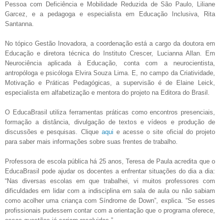
Pessoa com Deficiência e Mobilidade Reduzida de São Paulo, Liliane
Garcez, e a pedagoga e especialista em Educação Inclusiva, Rita
Santanna.
No tópico Gestão Inovadora, a coordenação está a cargo da doutora em
Educação e diretora técnica do Instituto Crescer, Lucianna Allan. Em
Neurociência aplicada à Educação, conta com a neurocientista,
antropóloga e psicóloga Elvira Souza Lima. E, no campo da Criatividade,
Motivação e Práticas Pedagógicas, a supervisão é de Elaine Leick,
especialista em alfabetização e mentora do projeto na Editora do Brasil.
O EducaBrasil utiliza ferramentas práticas como encontros presenciais,
formação a distância, divulgação de textos e vídeos e produção de
discussões e pesquisas. Clique
aqui
e acesse o site oficial do projeto
para saber mais informações sobre suas frentes de trabalho.
Professora de escola pública há 25 anos, Teresa de Paula acredita que o
EducaBrasil pode ajudar os docentes a enfrentar situações do dia a dia:
“Nas diversas escolas em que trabalhei, vi muitos professores com
dificuldades em lidar com a indisciplina em sala de aula ou não sabiam
como acolher uma criança com Síndrome de Down”, explica. “Se esses
profissionais pudessem contar com a orientação que o programa oferece,