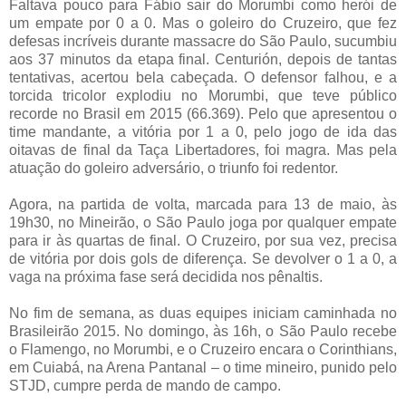
Faltava pouco para Fábio sair do Morumbi como herói de
um empate por 0 a 0. Mas o goleiro do Cruzeiro, que fez
defesas incríveis durante massacre do São Paulo, sucumbiu
aos 37 minutos da etapa final. Centurión, depois de tantas
tentativas, acertou bela cabeçada. O defensor falhou, e a
torcida tricolor explodiu no Morumbi, que teve público
recorde no Brasil em 2015 (66.369). Pelo que apresentou o
time mandante, a vitória por 1 a 0, pelo jogo de ida das
oitavas de final da Taça Libertadores, foi magra. Mas pela
atuação do goleiro adversário, o triunfo foi redentor.
Agora, na partida de volta, marcada para 13 de maio, às
19h30, no Mineirão, o São Paulo joga por qualquer empate
para ir às quartas de final. O Cruzeiro, por sua vez, precisa
de vitória por dois gols de diferença. Se devolver o 1 a 0, a
vaga na próxima fase será decidida nos pênaltis.
No fim de semana, as duas equipes iniciam caminhada no
Brasileirão 2015. No domingo, às 16h, o São Paulo recebe
o Flamengo, no Morumbi, e o Cruzeiro encara o Corinthians,
em Cuiabá, na Arena Pantanal – o time mineiro, punido pelo
STJD, cumpre perda de mando de campo.