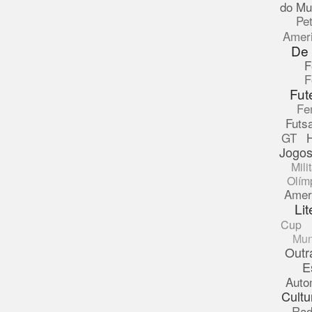
do Mu
Pe
Amer
De
F
F
Fut
Fe
Futsa
GT
Jogos
Mili
Olím
Amer
Lit
Cup
Mun
Outr
E
Auto
Cultu
Rad