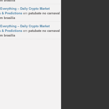
m brasilia
Everything – Daily Crypto Market
 & Predictions
em
patubate no carnaval
m brasilia
Everything – Daily Crypto Market
 & Predictions
em
patubate no carnaval
m brasilia