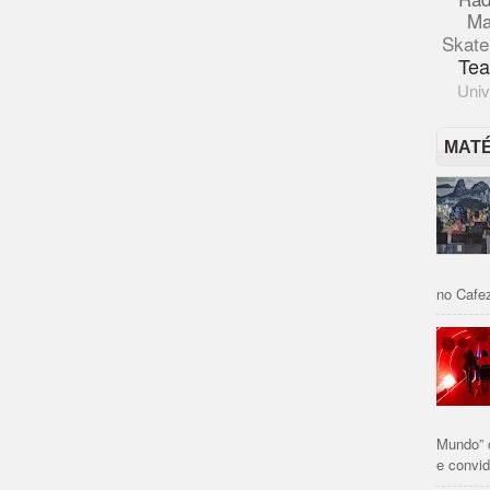
Ma
Skate
Tea
Univ
MAT
no Cafez
Mundo” 
e convid