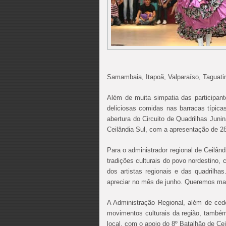
Samambaia, Itapoã, Valparaíso, Taguati
Além de muita simpatia das participan
deliciosas comidas nas barracas típic
abertura do Circuito de Quadrilhas Juni
Ceilândia Sul, com a apresentação de 28
Para o administrador regional de Ceilând
tradições culturais do povo nordestino, 
dos artistas regionais e das quadrilh
apreciar no mês de junho. Queremos mant
A Administração Regional, além de ced
movimentos culturais da região, também 
local, com o apoio do 8º Batalhão de Cei