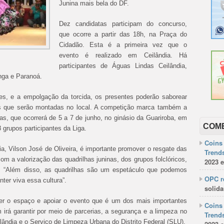
Junina mais bela do DF.
Dez candidatas participam do concurso,
que ocorre a partir das 18h, na Praça do
Cidadão. Esta é a primeira vez que o
evento é realizado em Ceilândia. Há
participantes de Águas Lindas Ceilândia,
nga e Paranoá.
tes, e a empolgação da torcida, os presentes poderão saborear
as que serão montadas no local. A competição marca também a
nas, que ocorrerá de 5 a 7 de junho, no ginásio da Guariroba, em
COM
 grupos participantes da Liga.
Coins 
ia, Vilson José de Oliveira, é importante promover o resgate das
Trends
com a valorização das quadrilhas juninas, dos grupos folclóricos,
2023 e
as. “Além disso, as quadrilhas são um espetáculo que podemos
OPC re
er viva essa cultura”.
solida
er o espaço e apoiar o evento que é um dos mais importantes
Coins 
irá garantir por meio de parcerias, a segurança e a limpeza no
Trends
lândia e o Serviço de Limpeza Urbana do Distrito Federal (SLU).