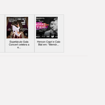
Espetáculo Gala
Herson Capri e Caio
Concert celebra a
Blat em: "Memór...
e...