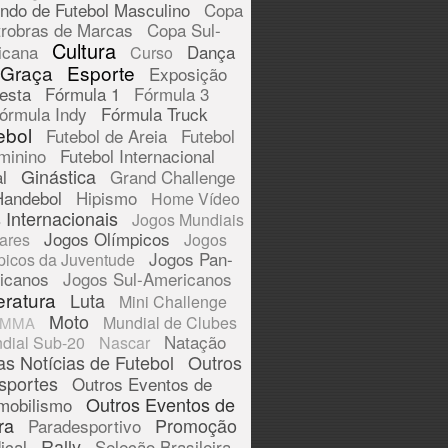
ndo de Futebol Masculino
Copa
trobras de Marcas
Copa Sul-
Cultura
icana
Dança
Curso
 Graça
Esporte
Exposição
esta
Fórmula 1
Fórmula 3
órmula Indy
Fórmula Truck
ebol
Futebol de Areia
Futebol
minino
Futebol Internacional
Ginástica
l
Grand Challenge
Handebol
Hipismo
Home Vídeo
 Internacionais
Jogos Mundiais
Jogos Olímpicos
tares
Jogos
Jogos Pan-
picos da Juventude
icanos
Jogos Sul-Americanos
eratura
Luta
Mini Challenge
Moto
Mundial de Clubes
MMA
Natação
dial Sub-20
Nascar
as Notícias de Futebol
Outros
sportes
Outros Eventos de
Outros Eventos de
mobilismo
ra
Promoção
Paradesportivo
Rally
ical
Seleção Brasileira