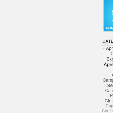
CAT
- Ap
- 
Ex
Apr
Cam
- Sé
Cam
P
Cin
Cop
Confe