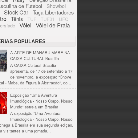
sculina de Futebol
Showbol
Stock Car
Taça Libertadores
tro
Tênis
TUF
TUF31
UFC
Vôlei
Vôlei de Praia
ersíade
ÉRIAS POPULARES
A ARTE DE MANABU MABE NA
CAIXA CULTURAL Brasília
A CAIXA Cultural Brasília
apresenta, de 17 de setembro a 17
de novembro, a exposição “Chove
al - Mabe, da Figura à Abstração”, do...
Exposição “Uma Aventura
Imunológica - Nosso Corpo, Nosso
Mundo” estreia em Brasília
A exposição “Uma Aventura
Imunológica - Nosso Corpo, Nosso
chega à Brasília em sua segunda edição,
a visitantes a uma jornada...