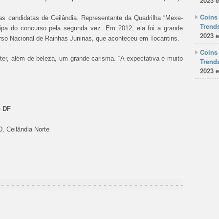
2023 e
Coins 
as candidatas de Ceilândia. Representante da Quadrilha “Mexe-
Trends
cipa do concurso pela segunda vez. Em 2012, ela foi a grande
2023 e
rso Nacional de Rainhas Juninas, que aconteceu em Tocantins.
Coins 
ter, além de beleza, um grande carisma. “A expectativa é muito
Trends
2023 e
o DF
, Ceilândia Norte