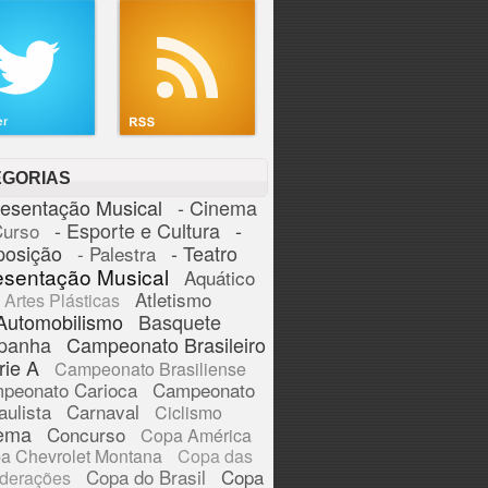
EGORIAS
resentação Musical
- Cinema
- Esporte e Cultura
-
Curso
posição
- Teatro
- Palestra
esentação Musical
Aquático
Atletismo
Artes Plásticas
Automobilismo
Basquete
panha
Campeonato Brasileiro
rie A
Campeonato Brasiliense
peonato Carioca
Campeonato
aulista
Carnaval
Ciclismo
ema
Concurso
Copa América
a Chevrolet Montana
Copa das
Copa do Brasil
Copa
derações