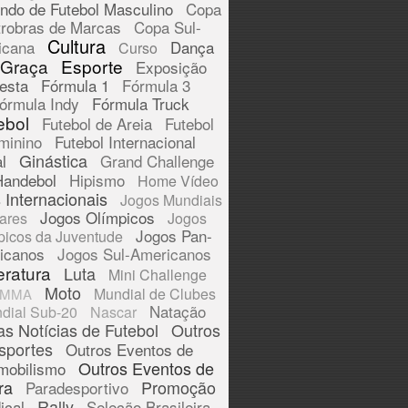
ndo de Futebol Masculino
Copa
trobras de Marcas
Copa Sul-
Cultura
icana
Dança
Curso
 Graça
Esporte
Exposição
esta
Fórmula 1
Fórmula 3
órmula Indy
Fórmula Truck
ebol
Futebol de Areia
Futebol
minino
Futebol Internacional
Ginástica
l
Grand Challenge
Handebol
Hipismo
Home Vídeo
 Internacionais
Jogos Mundiais
Jogos Olímpicos
tares
Jogos
Jogos Pan-
picos da Juventude
icanos
Jogos Sul-Americanos
eratura
Luta
Mini Challenge
Moto
Mundial de Clubes
MMA
Natação
dial Sub-20
Nascar
as Notícias de Futebol
Outros
sportes
Outros Eventos de
Outros Eventos de
mobilismo
ra
Promoção
Paradesportivo
Rally
ical
Seleção Brasileira