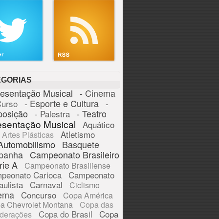
EGORIAS
resentação Musical
- Cinema
- Esporte e Cultura
-
Curso
posição
- Teatro
- Palestra
esentação Musical
Aquático
Atletismo
Artes Plásticas
Automobilismo
Basquete
panha
Campeonato Brasileiro
rie A
Campeonato Brasiliense
peonato Carioca
Campeonato
aulista
Carnaval
Ciclismo
ema
Concurso
Copa América
a Chevrolet Montana
Copa das
Copa do Brasil
Copa
derações