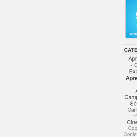
CAT
- Ap
- 
Ex
Apr
Cam
- Sé
Cam
P
Cin
Cop
Confe