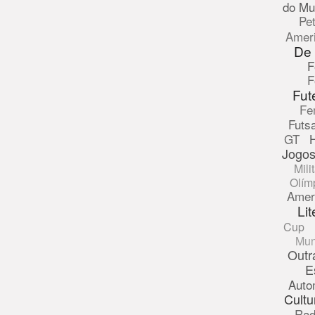
do Mu
Pe
Amer
De
F
F
Fut
Fe
Futsa
GT
Jogos
Mili
Olím
Amer
Lit
Cup
Mun
Outr
E
Auto
Cultu
Rad