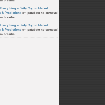
m brasilia
Everything – Daily Crypto Market
 & Predictions
em
patubate no carnaval
m brasilia
Everything – Daily Crypto Market
 & Predictions
em
patubate no carnaval
m brasilia