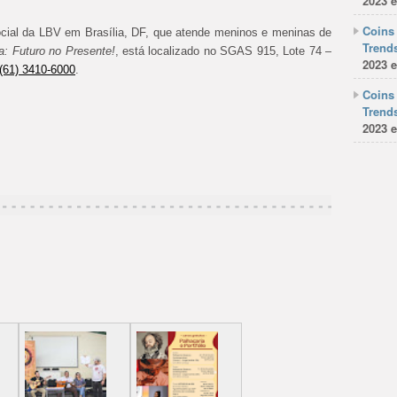
2023 e
Coins 
ocial da LBV em Brasília, DF, que atende meninos e meninas de
Trends
: Futuro no Presente!
, está localizado no SGAS 915, Lote 74 –
2023 e
(61) 3410-6000
.
Coins 
Trends
2023 e