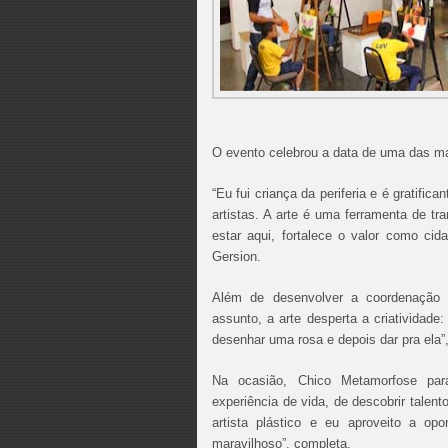
O evento celebrou a data de uma das man
“Eu fui criança da periferia e é gratifi
artistas. A arte é uma ferramenta de tr
estar aqui, fortalece o valor como c
Gersion.
Além de desenvolver a coordenação 
assunto, a arte desperta a criatividad
desenhar uma rosa e depois dar pra ela”
Na ocasião, Chico Metamorfose par
experiência de vida, de descobrir talen
artista plástico e eu aproveito a opo
maravilhoso”, completa.