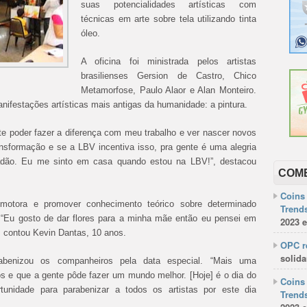
suas potencialidades artísticas com
técnicas em arte sobre tela utilizando tinta
óleo.
A oficina foi ministrada pelos artistas
brasilienses Gersion de Castro, Chico
Metamorfose, Paulo Alaor e Alan Monteiro.
ifestações artísticas mais antigas da humanidade: a pintura.
cante poder fazer a diferença com meu trabalho e ver nascer novos
ansformação e se a LBV incentiva isso, pra gente é uma alegria
idadão. Eu me sinto em casa quando estou na LBV!”, destacou
COM
Coins 
motora e promover conhecimento teórico sobre determinado
Trends
e: “Eu gosto de dar flores para a minha mãe então eu pensei em
2023 e
, contou Kevin Dantas, 10 anos.
OPC re
solida
abenizou os companheiros pela data especial. “Mais uma
tos e que a gente pôde fazer um mundo melhor. [Hoje] é o dia do
Coins 
rtunidade para parabenizar a todos os artistas por este dia
Trends