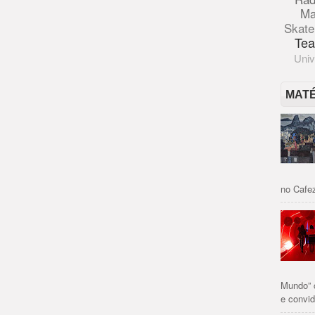
Ma
Skate
Tea
Univ
MAT
no Cafez
Mundo” 
e convid