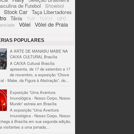
sculina de Futebol
Showbol
Stock Car
Taça Libertadores
tro
Tênis
TUF
TUF31
UFC
Vôlei
Vôlei de Praia
ersíade
ÉRIAS POPULARES
A ARTE DE MANABU MABE NA
CAIXA CULTURAL Brasília
A CAIXA Cultural Brasília
apresenta, de 17 de setembro a 17
de novembro, a exposição “Chove
al - Mabe, da Figura à Abstração”, do...
Exposição “Uma Aventura
Imunológica - Nosso Corpo, Nosso
Mundo” estreia em Brasília
A exposição “Uma Aventura
Imunológica - Nosso Corpo, Nosso
chega à Brasília em sua segunda edição,
a visitantes a uma jornada...