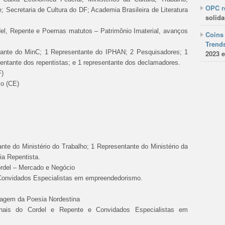
OPC re
Secretaria de Cultura do DF; Academia Brasileira de Literatura
solida
rdel, Repente e Poemas matutos – Patrimônio Imaterial, avanços
Coins 
Trends
tante do MinC; 1 Representante do IPHAN; 2 Pesquisadores; 1
2023 e
entante dos repentistas; e 1 representante dos declamadores.
F)
io (CE)
nte do Ministério do Trabalho; 1 Representante do Ministério da
ia Repentista.
rdel – Mercado e Negócio
 Convidados Especialistas em empreendedorismo.
zagem da Poesia Nordestina
ionais do Cordel e Repente e Convidados Especialistas em