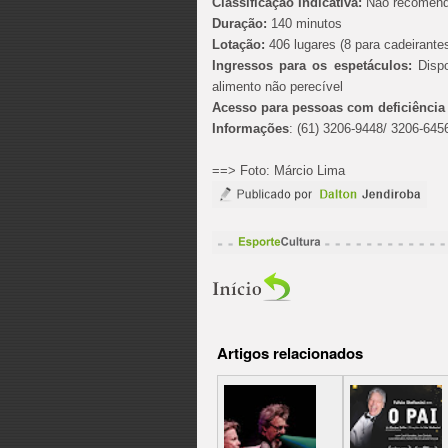
Classificação Indicativa:
Não recomend
Duração:
140 minutos
Lotação:
406 lugares (8 para cadeirante
Ingressos para os espetáculos:
Disp
alimento não perecível
Acesso para pessoas com deficiência
Informações
: (61) 3206-9448/ 3206-645
==> Foto: Márcio Lima
Artigos relacionados