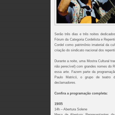
Serão três dias e três noites dedicado
Fórum da Categoria Cordelista e Repenti
Cordel como patrimônio imaterial da cul
criação do sindicato nacional dos repent
Durante a noite, uma Mostra Cultural tra
não perecível) com grandes nomes do Re
essa arte. Fazem parte da programaçã
Paulo Matricó, o grupo de teatro 
declamadores.
Confira a programação completa:
19/05
14h – Abertura Solene
Mesa de Abertura: Representantes da 