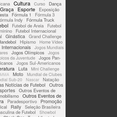
Cultura
icana
Dança
Curso
 Graça
Esporte
Exposição
esta
Fórmula 1
Fórmula 3
órmula Indy
Fórmula Truck
ebol
Futebol de Areia
Futebol
minino
Futebol Internacional
Ginástica
l
Grand Challenge
Handebol
Hipismo
Home Vídeo
 Internacionais
Jogos Mundiais
Jogos Olímpicos
tares
Jogos
Jogos Pan-
picos da Juventude
icanos
Jogos Sul-Americanos
eratura
Luta
Mini Challenge
Moto
Mundial de Clubes
MMA
Natação
dial Sub-20
Nascar
as Notícias de Futebol
Outros
sportes
Outros Eventos de
Outros Eventos de
mobilismo
ra
Promoção
Paradesportivo
Rally
ical
Seleção Brasileira
sculina de Futebol
Showbol