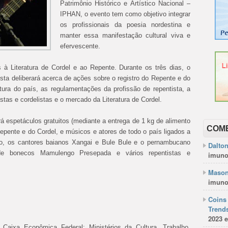
Patrimônio Histórico e Artístico Nacional –
IPHAN, o evento tem como objetivo integrar
os profissionais da poesia nordestina e
manter essa manifestação cultural viva e
efervescente.
s à Literatura de Cordel e ao Repente. Durante os três dias, o
sta deliberará acerca de ações sobre o registro do Repente e do
tura do país, as regulamentações da profissão de repentista, a
istas e cordelistas e o mercado da Literatura de Cordel.
rá espetáculos gratuitos (mediante a entrega de 1 kg de alimento
COM
pente e do Cordel, e músicos e atores de todo o país ligados a
o, os cantores baianos Xangai e Bule Bule e o pernambucano
Dalto
de bonecos Mamulengo Presepada e vários repentistas e
imuno
Mason
imuno
Coins 
Trends
2023 e
Caixa Econômica Federal; Ministérios da Cultura, Trabalho,