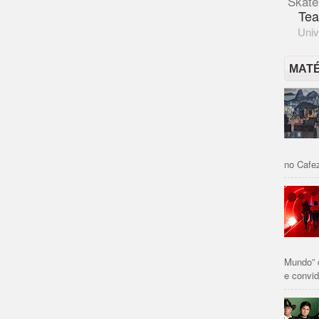
Skate
Tea
Univ
MAT
no Cafez
Mundo” 
e convid