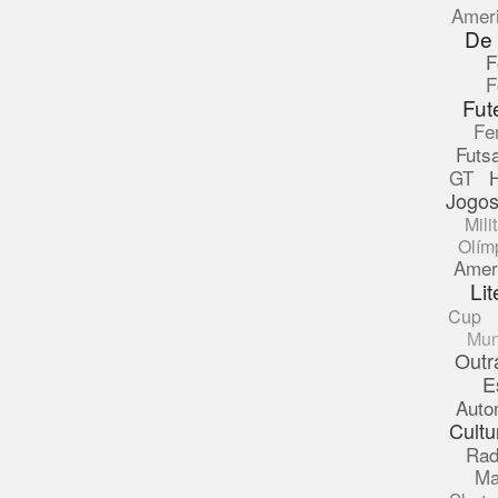
Amer
De
F
F
Fut
Fe
Futsa
GT
Jogos
Mili
Olím
Amer
Lit
Cup
Mun
Outr
E
Auto
Cultu
Rad
Ma