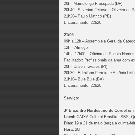
20h– Mamulengo Presepada (DF)
20h40– Severino Feitosa e Oliveira de P
21h20– Paulo Matricó (PE)
Encerramento: 22h20
21/05
09h a 12h – Assembleia Geral da Catego
12h – Almoço
14h a 17h00 – Oficina de Poesia Nordes
Facilitador: Profissionais da área com e
20h– Dílson Tavares (PI)
20h30– Edmilson Ferreira e Antônio Lisb
21h10– Bule Bule (BA)
Encerramento: 22h20
Serviço:
3º Encontro Nordestino de Cordel em B
Local:
CAIXA Cultural Brasília | SBS, Qu
Dias:
19 a 21 de maio (terça a quinta-fei
Hora:
20h