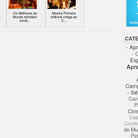
Os Melhores do
Mostra Primeira
.
Mundo estreiam
Infância chega ao
turnê...
C...
CAT
- Ap
- 
Ex
Apr
Cam
- Sé
Cam
P
Cin
Cop
Confe
do Mu
Pe