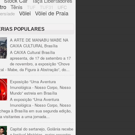
Stock Car
Taça Libertadores
tro
Tênis
TUF
TUF31
UFC
Vôlei
Vôlei de Praia
ersíade
ÉRIAS POPULARES
A ARTE DE MANABU MABE NA
CAIXA CULTURAL Brasília
A CAIXA Cultural Brasília
apresenta, de 17 de setembro a 17
de novembro, a exposição “Chove
al - Mabe, da Figura à Abstração”, do...
Exposição “Uma Aventura
Imunológica - Nosso Corpo, Nosso
Mundo” estreia em Brasília
A exposição “Uma Aventura
Imunológica - Nosso Corpo, Nosso
chega à Brasília em sua segunda edição,
a visitantes a uma jornada...
Capital do sertanejo, Goiânia recebe
o festival Histórias, maior encontro