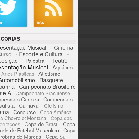
EGORIAS
resentação Musical
- Cinema
- Esporte e Cultura
-
Curso
posição
- Teatro
- Palestra
esentação Musical
Aquático
Atletismo
Artes Plásticas
Automobilismo
Basquete
panha
Campeonato Brasileiro
rie A
Campeonato Brasiliense
peonato Carioca
Campeonato
aulista
Carnaval
Ciclismo
ema
Concurso
Copa América
a Chevrolet Montana
Copa das
Copa do Brasil
Copa
derações
ndo de Futebol Masculino
Copa
trobras de Marcas
Copa Sul-