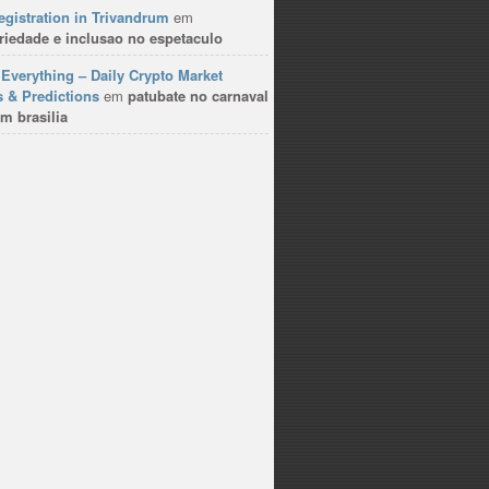
gistration in Trivandrum
em
riedade e inclusao no espetaculo
Everything – Daily Crypto Market
 & Predictions
em
patubate no carnaval
m brasilia