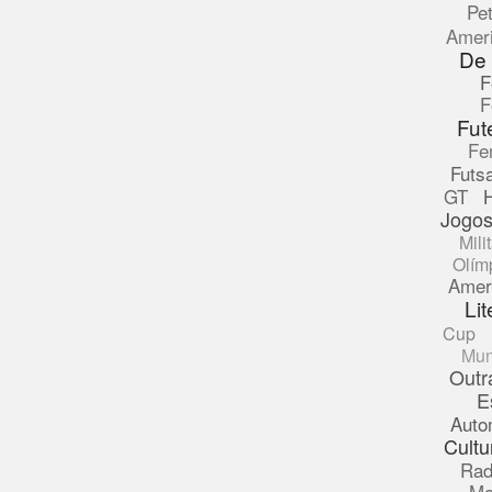
Pe
Amer
De
F
F
Fut
Fe
Futsa
GT
Jogos
Mili
Olím
Amer
Lit
Cup
Mun
Outr
E
Auto
Cultu
Rad
Ma