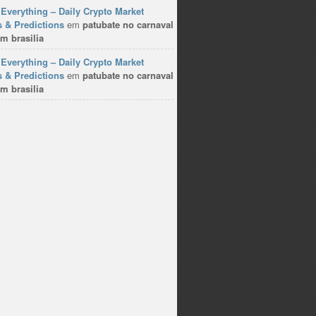
Everything – Daily Crypto Market
 & Predictions
em
patubate no carnaval
m brasilia
Everything – Daily Crypto Market
 & Predictions
em
patubate no carnaval
m brasilia