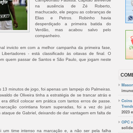
Campeonato Paulista. Capitão alviverde
na ausência de Zé Roberto,
machucado, ele pegou as cobranças de
Elias e Petros. Robinho havia
desperdiçado a primeira batida do
Verdão, mas acabou salvo pelo
companheiro.
nal invicto em com a melhor campanha da primeira fase,
ibertadores - está classificado às oitavas de final. O
 com quem passar de Santos e São Paulo, que jogam neste
COM
Mason
 13 minutos de jogo, foi apenas um lampejo do Palmeiras.
imuno
aldo de Oliveira tinha a estratégia de se trancar atrás e
Coins 
 era difícil colocar em prática com tantos erros de passe.
Trends
arcação corintiana foram superadas, foi a vez do juiz
2023 e
 ataque de Gabriel, deixando de dar vantagem em falta de
OPC re
solida
oi um time intenso na marcação e, a não ser pela falha