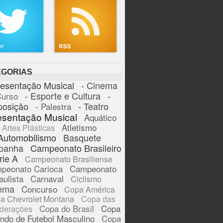
EGORIAS
resentação Musical
- Cinema
- Esporte e Cultura
-
Curso
posição
- Teatro
- Palestra
esentação Musical
Aquático
Atletismo
Artes Plásticas
Automobilismo
Basquete
panha
Campeonato Brasileiro
rie A
Campeonato Brasiliense
peonato Carioca
Campeonato
aulista
Carnaval
Ciclismo
ema
Concurso
Copa América
a Chevrolet Montana
Copa das
Copa do Brasil
Copa
derações
ndo de Futebol Masculino
Copa