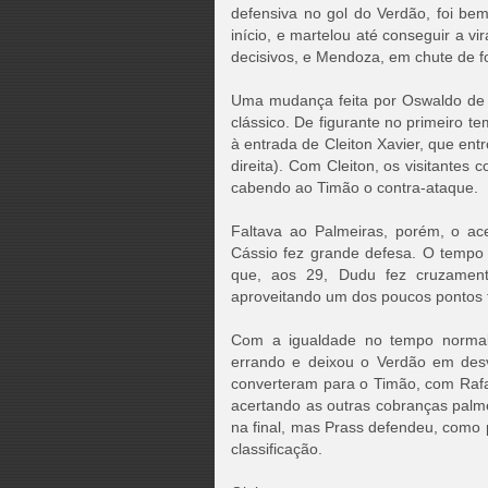
defensiva no gol do Verdão, foi be
início, e martelou até conseguir a 
decisivos, e Mendoza, em chute de f
Uma mudança feita por Oswaldo de O
clássico. De figurante no primeiro t
à entrada de Cleiton Xavier, que ent
direita). Com Cleiton, os visitantes
cabendo ao Timão o contra-ataque.
Faltava ao Palmeiras, porém, o ac
Cássio fez grande defesa. O tempo 
que, aos 29, Dudu fez cruzamen
aproveitando um dos poucos pontos f
Com a igualdade no tempo normal,
errando e deixou o Verdão em des
converteram para o Timão, com Rafa
acertando as outras cobranças palme
na final, mas Prass defendeu, como 
classificação.