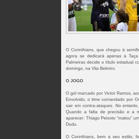
O Corinthians, que chegou à semifi
agora se dedicará apenas à Taça L
Palmeiras decide o título estadual
domingo, na Vila Belmiro.
O JOGO
O gol marcado por Victor Ramos, aos
Envolvido, o time comandado por Osw
sair em contra-ataques. No entanto,
Quando a falta de precisão e a m
aparecer: Thiago Peixoto “matou” um
Dudu.
O Corinthians, bem a seu estilo, f