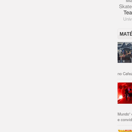
Skate
Tea
Univ
MAT
no Cafez
Mundo” 
e convid