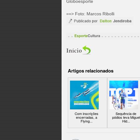
Globoesporte
==> Foto: Marcos Ribolli
Artigos relacionados
Com inscrições
Sequência de
encerradas, a
pódios leva Miguel
Flying...
Hid...