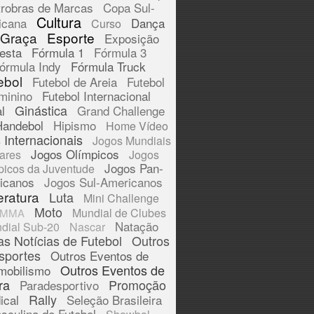
trobras de Marcas
Copa Sul-
Cultura
icana
Dança
Curso
 Graça
Esporte
Exposição
esta
Fórmula 1
Fórmula 3
órmula Indy
Fórmula Truck
ebol
Futebol de Areia
Futebol
minino
Futebol Internacional
Ginástica
l
Grand Challenge
Handebol
Hipismo
Home Vídeo
 Internacionais
Jogos Mundiais
Jogos Olímpicos
tares
Jogos
Jogos Pan-
picos da Juventude
icanos
Jogos Sul-Americanos
eratura
Luta
Mini Challenge
Moto
Mundial de Clubes
MMA
Natação
dial Sub-20
Nascar
as Notícias de Futebol
Outros
sportes
Outros Eventos de
Outros Eventos de
mobilismo
ra
Promoção
Paradesportivo
Rally
ical
Seleção Brasileira
sculina de Futebol