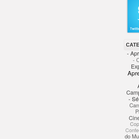
CAT
- Ap
- 
Ex
Apr
Cam
- Sé
Cam
P
Cin
Cop
Confe
do Mu