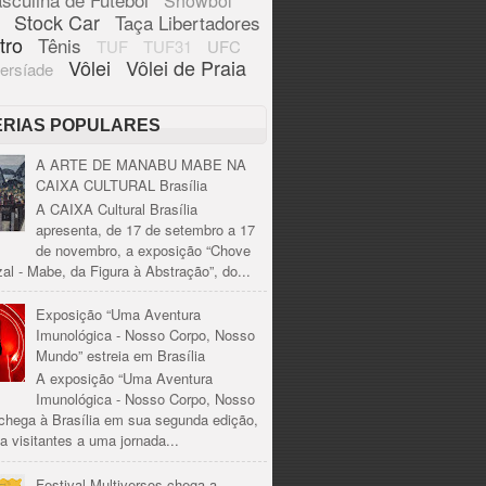
Showbol
Stock Car
Taça Libertadores
tro
Tênis
TUF
TUF31
UFC
Vôlei
Vôlei de Praia
ersíade
ÉRIAS POPULARES
A ARTE DE MANABU MABE NA
CAIXA CULTURAL Brasília
A CAIXA Cultural Brasília
apresenta, de 17 de setembro a 17
de novembro, a exposição “Chove
al - Mabe, da Figura à Abstração”, do...
Exposição “Uma Aventura
Imunológica - Nosso Corpo, Nosso
Mundo” estreia em Brasília
A exposição “Uma Aventura
Imunológica - Nosso Corpo, Nosso
chega à Brasília em sua segunda edição,
a visitantes a uma jornada...
Festival Multiversos chega a