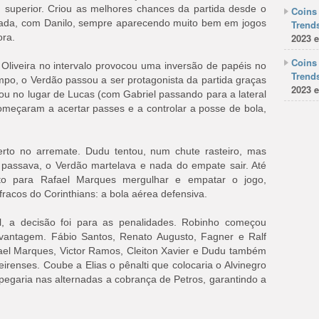
m superior. Criou as melhores chances da partida desde o
Coins 
virada, com Danilo, sempre aparecendo muito bem em jogos
Trends
ora.
2023 e
Coins 
liveira no intervalo provocou uma inversão de papéis no
Trends
empo, o Verdão passou a ser protagonista da partida graças
2023 e
rou no lugar de Lucas (com Gabriel passando para a lateral
 começaram a acertar passes e a controlar a posse de bola,
erto no arremate. Dudu tentou, num chute rasteiro, mas
passava, o Verdão martelava e nada do empate sair. Até
to para Rafael Marques mergulhar e empatar o jogo,
racos do Corinthians: a bola aérea defensiva.
 a decisão foi para as penalidades. Robinho começou
vantagem. Fábio Santos, Renato Augusto, Fagner e Ralf
el Marques, Victor Ramos, Cleiton Xavier e Dudu também
irenses. Coube a Elias o pênalti que colocaria o Alvinegro
pegaria nas alternadas a cobrança de Petros, garantindo a