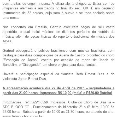
com a sitar, de origem indiana. A cítara alpina chegou ao Brasil com os
imigrantes alemães e austríacos no final do séc. XIX. É um pequeno
instrumento de 32 cordas, cujo som é suave e se toca apoiado sobre
uma mesa.
Nos concertos em Brasília, Gertrud executará peças de seu vasto
repertório, o qual inclui músicas de distintos períodos da história da
música, além de peças típicas do repertório tradicional de música dos
Alpes.
Gertrud obsequiará o público brasiliense com música brasileira, com
destaque para duas composições de Avena de Castro: o conhecido choro
“Evocação de Jacob”, escrito por ocasião da morte de Jacob do
Bandolim, e ”Dialogando”, um choro original para duas flautas.
Haverá a participação especial da flautista Beth Ernest Dias e do
violonista Jaime Ernest Dias.
A apresentação acontece dia 27 de Abril de 2015 – segunda-feira a
partir das 21:00 horas. Ingressos: R$ 10,00 (meia) e R$20,00 (inteira)
Informações: Tel.: 3224.0599.
Ingressos: Clube do Choro de Brasília –
SDC BLOCO “G” - Funcionamento da bilheteria: 2ª a 6ª feira: 10:00 às
22:00 horas. Sábado a partir de 19:00 as 21:30 horas, ou através do site:
www.clubedochoro.com.br