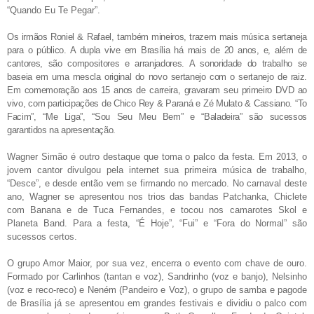
“Quando Eu Te Pegar”.
Os irmãos Roniel
&
Rafael, também mineiros, trazem mais música sertaneja
para o público. A dupla vive em Brasília há mais de 20 anos, e, além de
cantores, são compositores e arranjadores. A sonoridade do trabalho se
baseia em uma mescla original do novo sertanejo com o sertanejo de raiz.
Em comemoração aos 15 anos de carreira, gravaram seu primeiro DVD ao
vivo, com participações de Chico Rey & Paraná e Zé Mulato & Cassiano. “To
Facim”, “Me Liga”, “Sou Seu Meu Bem” e “Baladeira” são sucessos
garantidos na apresentação.
Wagner Simão é outro destaque que toma o palco da festa. Em 2013, o
jovem cantor divulgou pela internet sua primeira música de trabalho,
“Desce”, e desde então vem se firmando no mercado. No carnaval deste
ano, Wagner se apresentou
nos trios das bandas Patchanka, Chiclete
com Banana e de Tuca Fernandes, e tocou nos camarotes Skol e
Planeta Band. Para a festa, “É Hoje”, “Fui” e “Fora do Normal” são
sucessos certos.
O grupo Amor Maior, por sua vez, encerra o evento com chave de ouro.
Formado por Carlinhos (tantan e voz), Sandrinho (voz e banjo), Nelsinho
(voz e reco-reco) e Neném (Pandeiro e Voz), o grupo de samba e pagode
de Brasília já se apresentou em grandes festivais e dividiu o palco com