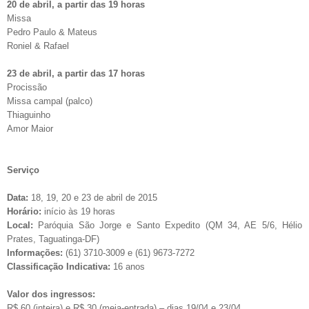
20 de abril, a partir das 19 horas
Missa
Pedro Paulo & Mateus
Roniel & Rafael
23 de abril, a partir das 17 horas
Procissão
Missa campal (palco)
Thiaguinho
Amor Maior
Serviço
Data:
18, 19, 20 e 23 de abril de 2015
Horário:
início às 19 horas
Local:
Paróquia São Jorge e Santo Expedito (QM 34, AE 5/6, Hélio
Prates, Taguatinga-DF)
Informações:
(61) 3710-3009 e (61) 9673-7272
Classificação Indicativa:
16 anos
Valor dos ingressos:
R$ 60 (inteira) e R$ 30 (meia-entrada) – dias 19/04 e 23/04