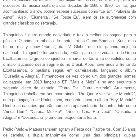
sucessos da música sertaneja das décadas de 1980 e 1990. Os fãs que
acompanharão o show podem esperar sucessos como “Leilão”, “Palavras de
Amor”, “Anjo”, “Ciumenta”, “Se Fosse Eu”, além de se surpreender com
grandes clássicos do sertanejo.
Thiaguinho é outro grande convidado e traz o melhor do pagode para o
público. O primeiro trabalho do cantor foi no Grupo Samba e Suor, mas
foi no reality show “Fama”, da TV Globo, que ele ganhou projeção
nacional.
Thiaguinho
foi convidado, então, para ser o vocalista do Grupo
Exaltasamba. O grupo conquistou milhares de fãs e se consolidou como
o maior sucesso deste segmento no Brasil. Após nove anos à frente do
Exaltasamba, o paulista seguiu em carreira-solo, lançando o álbum
“Ousadia & Alegria”. Firmando-se de vez como um dos grandes nomes
do pagode, em 2013 lançou o EP “Mais e Mais” e no ano seguinte o
segundo disco de estúdio, “Outro Dia, Outra História”. Atualmente,
Thiaguinho trabalha em seu novo single, “Pra Que Viver Nesse Mundo?”,
com participação de Rodriguinho, enquanto lança o álbum “Hey, Mundo!”.
Dentre as canções que irão compor a apresentação do cantor, hits como
“Ainda Bem”, “Caraca Muleke!”, “Sou o Cara Pra você”, “Ousadia e
Alegria” e “Desencana” prometem esquentar a festa.
Pedro Paulo
&
Mateus também agitam a Festa dos Padroeiros. Com 15 anos
de carreira, a
dupla mantém-se como uma das principais duplas