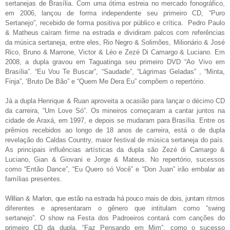
sertanejas de Brasília. Com uma ótima estreia no mercado fonográfico,
em 2006, lançou de forma independente seu primeiro CD, “Puro
Sertanejo”, recebido de forma positiva por público e crítica.
Pedro Paulo
& Matheus caíram firme na estrada e dividiram palcos com referências
da música sertaneja, entre eles, Rio Negro & Solimões, Milionário
&
José
Rico, Bruno & Marrone, Victor & Léo e Zezé Di Camargo
&
Luciano. Em
2008, a dupla gravou em Taguatinga seu primeiro DVD “Ao Vivo em
Brasília”. “Eu Vou Te Buscar”, “Saudade”, “Lágrimas Geladas”
,
“Minta,
Finja”, ‘Bruto De Bão” e “Quem Me Dera Eu” compõem o repertório.
Já a dupla Henrique & Ruan aproveita a ocasião para lançar o décimo CD
da carreira, “Um Love Só”. Os mineiros começaram a cantar juntos na
cidade de Araxá, em 1997, e depois se mudaram para Brasília. Entre os
prêmios recebidos ao longo de 18 anos de carreira, está o de dupla
revelação do Caldas Country, maior festival de música sertaneja do país.
As principais influências artísticas da dupla são Zezé di Camargo &
Luciano, Gian & Giovani e Jorge & Mateus. No repertório, sucessos
como “Então Dance”, “Eu Quero só Você” e “Don Juan” irão embalar as
famílias presentes.
Willian
&
Marlon, que estão na estrada há pouco mais de dois, juntam
ritmos
diferentes e apresentaram o gênero que intitulam como “swing
sertanejo”.
O show na Festa dos Padroeiros contará com canções do
primeiro CD da dupla, “Faz Pensando em Mim”, como o sucesso