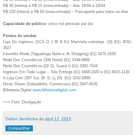
R$ 30 (inteira) e R$ 15 (meia-entrada) – dias 18/04 e 20/04
R$ 120 (inteira) e R$ 60 (meia-entrada) – Passaporte para todos os dias
Capacidade de público:
cinco mil pessoas por dia
Pontos de vendas
Loja Do Ingresso (SCS Q 1 Bl B Ed Maristela sobreloja -19) (61) 3032-
3027
Favoritta Moda (Taguatinga Norte e Jk Shopping) (61) 3475-1938
Rede Dos Cosméticos (306 Norte) (61) 3349-0886
Rede Dos Cosméticos (QI 11, Guará I) (61) 3382-7634
Ingresso Em Todo Lugar – Tele Entrega (61) 3468-1820 e (61) 8415-1136
A Loja.Com (307 Sul, Bl. D, Lj 29) (61) 3242-0990
Divas Shoes (Sobradinho, Comerciais) (61) 3047-6635
Bilheteria Digital
www.bilheteriadigital.com
==> Foto: Divulgação
Dalton Jendiroba
às
abril 12, 2015
Compartilhar