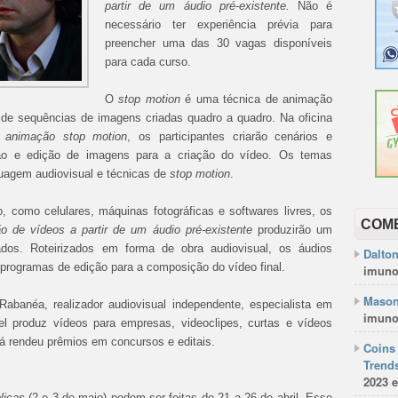
partir de um áudio pré-existente.
Não é
necessário ter experiência prévia para
preencher uma das 30 vagas disponíveis
para cada curso.
O
stop motion
é uma técnica de animação
r de sequências de imagens criadas quadro a quadro. Na oficina
 animação stop motion
, os participantes criarão cenários e
ção e edição de imagens para a criação do vídeo. Os temas
guagem audiovisual e técnicas de
stop motion
.
, como celulares, máquinas fotográficas e softwares livres, os
COM
ão de vídeos a partir de um áudio pré-existente
produzirão um
nados. Roteirizados em forma de obra audiovisual, os áudios
Dalto
rogramas de edição para a composição do vídeo final.
imuno
Mason
Rabanéa, realizador audiovisual independente, especialista em
imuno
el produz vídeos para empresas, videoclipes, curtas e vídeos
 já rendeu prêmios em concursos e editais.
Coins 
Trends
2023 e
licas
(2 e 3 de maio) podem ser feitas de 21 a 26 de abril. Esse