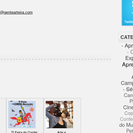
f@gentearteira.com
CAT
- Ap
- 
Ex
Apr
Cam
- Sé
Cam
P
Cin
Cop
Confe
do Mu
Pe
7ª Feira do Cordel
Arte e