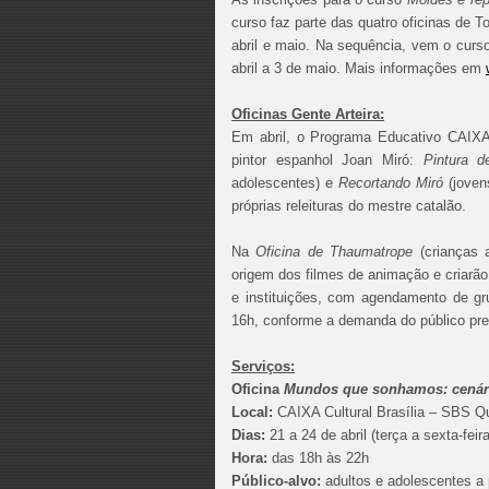
curso faz parte das quatro oficinas de T
abril e maio. Na sequência, vem o cur
abril a 3 de maio. Mais informações em
Oficinas Gente Arteira:
Em abril, o Programa Educativo CAIXA 
pintor espanhol Joan Miró:
Pintura d
adolescentes) e
Recortando Miró
(joven
próprias releituras do mestre catalão.
Na
Oficina de Thaumatrope
(crianças a
origem dos filmes de animação e criarão
e instituições, com agendamento de g
16h, conforme a demanda do público pre
Serviços:
Oficina
Mundos que sonhamos: cenári
Local:
CAIXA Cultural Brasília – SBS Qu
Dias:
21 a 24 de abril (terça a sexta-feira
Hora:
das 18h às 22h
Público-alvo:
adultos e adolescentes a 