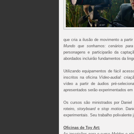
que cria a ilusão de movimento a parti
Mundo que sonhamos: cenários para
personagens e participarão da capta
abordados incluirão fundamentos da lin
Utilizando equipamentos de fácil acesso
inscritos na oficina
Vídeo-audial: criaç
vídeo a partir de áudios pré-selecio
apresentados serão experimentados em p
Os cursos são ministrados por Daniel 
roteiro,
storyboard
e
stop motion
. Dani
experimentais. Seu trabalho polivalente
Oficinas de Toy Art:
As inscrições para o curso
Moldes e rép