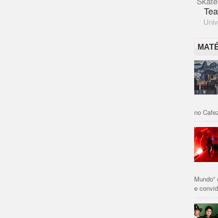
Skate
Tea
Univ
MAT
no Cafez
Mundo” 
e convid