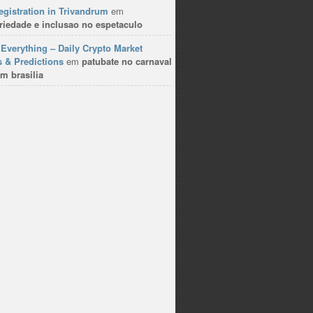
gistration in Trivandrum
em
riedade e inclusao no espetaculo
Everything – Daily Crypto Market
 & Predictions
em
patubate no carnaval
m brasilia