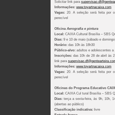
Solicitar link para
supervisao.df@gentear
Informações:
www.toyartnacaixa.com
Vagas:
20. A seleção será feita por o
perecível
Oficina
Aerografia e pintura
Local:
CAIXA Cultural Brasília – SBS Qu
Dias:
9 e 10 de maio (sábado e domingo
Horário:
das 10h às 18h30
Público-alvo:
adultos e adolescentes a 
Inscrições:
das 10h de 28 de abril às 21
link para
supervisao.df@gentearteira.co
Informações:
www.toyartnacaixa.com
Vagas:
20. A seleção será feita por o
perecível
Oficinas do Programa Educativo CAIX
Local:
CAIXA Cul tural Brasília – SBS Q
Dias:
terça a sexta-feira, às 9h, 10h,
(abertas ao público)
Classificação indicativa:
livre
Entrada franca