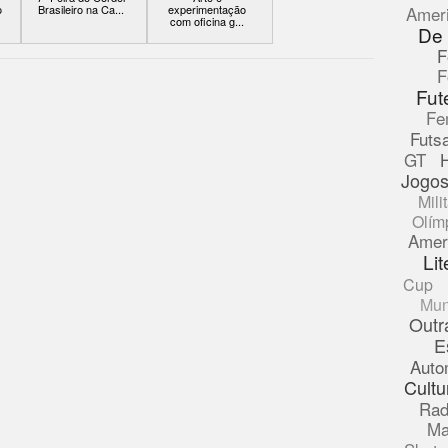
Amer
o
Brasileiro na Ca...
experimentação
com oficina g...
De
F
F
Fut
Fe
Futsa
GT
Jogos
Mili
Olím
Amer
Lit
Cup
Mun
Outr
E
Auto
Cultu
Rad
Ma