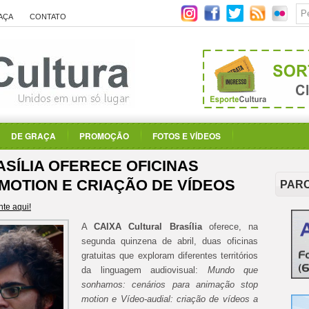
AÇA
CONTATO
DE GRAÇA
PROMOÇÃO
FOTOS E VÍDEOS
SÍLIA OFERECE OFICINAS
 MOTION E CRIAÇÃO DE VÍDEOS
PAR
te aqui!
A
CAIXA Cultural Brasília
oferece, na
segunda quinzena de abril, duas oficinas
gratuitas que exploram diferentes territórios
da linguagem audiovisual:
Mundo que
sonhamos: cenários para animação stop
motion e Vídeo-audial: criação de vídeos a