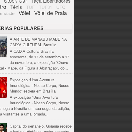
Stock Car
Taça Libertadores
tro
Tênis
TUF
TUF31
UFC
Vôlei
Vôlei de Praia
ersíade
ÉRIAS POPULARES
A ARTE DE MANABU MABE NA
CAIXA CULTURAL Brasília
A CAIXA Cultural Brasília
apresenta, de 17 de setembro a 17
de novembro, a exposição “Chove
al - Mabe, da Figura à Abstração”, do...
Exposição “Uma Aventura
Imunológica - Nosso Corpo, Nosso
Mundo” estreia em Brasília
A exposição “Uma Aventura
Imunológica - Nosso Corpo, Nosso
chega à Brasília em sua segunda edição,
a visitantes a uma jornada...
Capital do sertanejo, Goiânia recebe
o festival Histórias, maior encontro