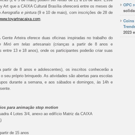
OPC re
oy Art que a CAIXA Cultural Brasília oferecerá entre os meses de
solida
so
Aerografia e pintura
(9 e 10 de maio), com inscrições de 28 de
www.toyartnacaixa.com
.
Coins 
Trends
2023 e
Gente Arteira oferece duas oficinas inspiradas no trabalho do
e Miró em telas artesanais
(crianças a partir de 8 anos e
s entre 13 e 18 anos), onde os participantes poderão criar suas
 partir de 8 anos e adolescentes), os inscritos conhecerão a
 o seu próprio brinquedo. As atividades são abertas para escolas
rupos durante a semana, e aos sábados e domingos, às 14h e
sente.
os para animação stop motion
adra 4 Lotes 3/4, anexo ao edifício Matriz da CAIXA
)
partir de 15 anos