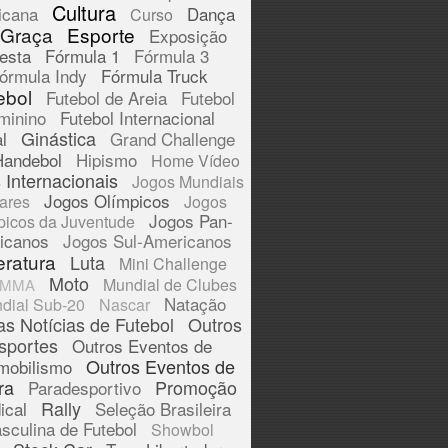
Cultura
icana
Dança
Curso
 Graça
Esporte
Exposição
esta
Fórmula 1
Fórmula 3
órmula Indy
Fórmula Truck
ebol
Futebol de Areia
Futebol
minino
Futebol Internacional
Ginástica
l
Grand Challenge
Handebol
Hipismo
Home Vídeo
 Internacionais
Jogos Mundiais
Jogos Olímpicos
tares
Jogos
Jogos Pan-
picos da Juventude
icanos
Jogos Sul-Americanos
eratura
Luta
Mini Challenge
Moto
Mundial de Clubes
MMA
Natação
dial Sub-20
Nascar
as Notícias de Futebol
Outros
sportes
Outros Eventos de
Outros Eventos de
mobilismo
ra
Promoção
Paradesportivo
Rally
ical
Seleção Brasileira
sculina de Futebol
Showbol