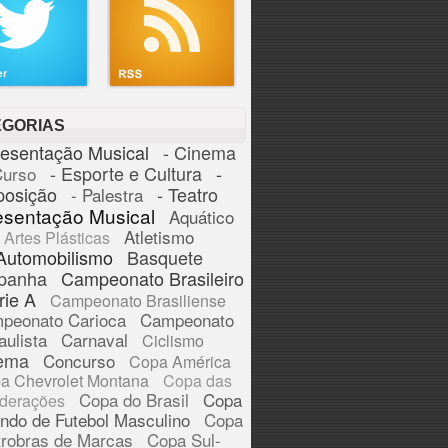
EGORIAS
resentação Musical
- Cinema
- Esporte e Cultura
-
Curso
posição
- Teatro
- Palestra
esentação Musical
Aquático
Atletismo
Artes Plásticas
Automobilismo
Basquete
panha
Campeonato Brasileiro
rie A
Campeonato Brasiliense
peonato Carioca
Campeonato
aulista
Carnaval
Ciclismo
ema
Concurso
Copa América
a Chevrolet Montana
Copa das
Copa do Brasil
Copa
derações
ndo de Futebol Masculino
Copa
trobras de Marcas
Copa Sul-