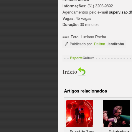
Informações:
(61) 3206-9892
Agendamentos pelo e-mail
supervisao.d
Vagas:
45 vagas
Duração:
30 minutos
==> Foto: Luciano Rocha
Artigos relacionados
Exposição “Uma
Embaixada da