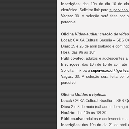
Inscrições:
das 10h do dia 10 de abril
eletrônico. Solicitar link para
supervisao
Vagas:
30. A seleção será feita por o
perecível
Oficina
Vídeo-audial: criação de vídeo
Local:
CAIXA Cultural Brasília – SBS Qu
Dias:
25 e 26 de abril (sábado e domingo
Hora:
das 9h às 18h
Público-alvo:
adultos e adolescentes a 
Inscrições:
das 10h de 16 de abril até à
Solicitar link para
supervisao.df@gentear
Vagas:
30. A seleção será feita por o
perecível
Oficina
Moldes e réplicas
Local:
CAIXA Cultural Brasília – SBS Qu
Dias:
2 e 3 de maio (sábado e domingo)
Horário:
das 10h às 18h30
Público-alvo:
adultos e adolescentes a 
Inscrições:
das 10h do dia 21 de abril à