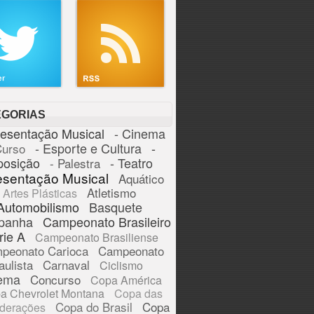
EGORIAS
resentação Musical
- Cinema
- Esporte e Cultura
-
Curso
posição
- Teatro
- Palestra
esentação Musical
Aquático
Atletismo
Artes Plásticas
Automobilismo
Basquete
panha
Campeonato Brasileiro
rie A
Campeonato Brasiliense
peonato Carioca
Campeonato
aulista
Carnaval
Ciclismo
ema
Concurso
Copa América
a Chevrolet Montana
Copa das
Copa do Brasil
Copa
derações