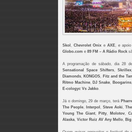
Skol
,
Chevrolet Onix
e
AXE
, e apoi
Globo.com
e
89 FM – A Rádio Rock
s
A programação de sábado, dia 28 d
Sensational Space Shifters
,
Skrillex
Diamonds
,
KONGOS
,
Fitz and the Ta
Ritmo Machine
,
DJ Snake
,
Boogarins
E-cologyc Vs Jakko
.
Já o domingo, 29 de março, terá
Pharre
The People
,
Interpol
,
Steve Aoki
,
The
Young The Giant
,
Pitty
,
Molotov
,
Ca
Alaska
,
Victor Ruiz AV Any Mello
,
Big 
Quem quiser aproveitar o festival de 