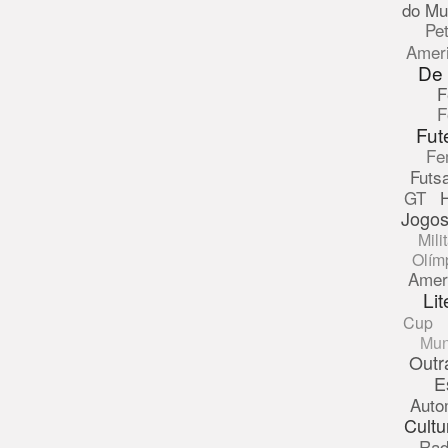
do Mu
Pe
Amer
De
F
F
Fut
Fe
Futsa
GT
Jogos
Mili
Olím
Amer
Lit
Cup
Mun
Outr
E
Auto
Cultu
Rad