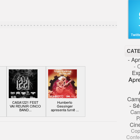
CAT
- Ap
- 
Ex
Apr
Cam
CASA1221 FEST
Humberto
- Sé
VAI REUNIR CINCO
Gessinger
BAND...
apresenta turnê ...
Cam
P
Cin
Cop
Confe