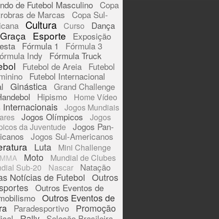
ndo de Futebol Masculino
Copa
trobras de Marcas
Copa Sul-
Cultura
icana
Dança
Curso
 Graça
Esporte
Exposição
esta
Fórmula 1
Fórmula 3
órmula Indy
Fórmula Truck
ebol
Futebol de Areia
Futebol
minino
Futebol Internacional
Ginástica
l
Grand Challenge
Handebol
Hipismo
Home Vídeo
 Internacionais
Jogos Mundiais
Jogos Olímpicos
tares
Jogos
Jogos Pan-
picos da Juventude
icanos
Jogos Sul-Americanos
eratura
Luta
Mini Challenge
Moto
Mundial de Clubes
MMA
Natação
dial Sub-20
Nascar
as Notícias de Futebol
Outros
sportes
Outros Eventos de
Outros Eventos de
mobilismo
ra
Promoção
Paradesportivo
Rally
ical
Seleção Brasileira