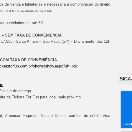
s de venda e bilheterias é necessária a comprovação do direito
 compra e no acesso ao evento.
ser parceladas em até 3X.
M TAXA DE CONVENIÊNCIA
17.955 - Santo Amaro – São Paulo (SP) – Diariamente, das 12h
AXA DE CONVENIÊNCIA
.ticketsforfun.com.br/shows/show.aspx?sh=pdv
SIGA
br
ência e de entrega.
 site da Tickets For Fun para local mais próximo
rd, American Express, Visa e Diners; cartões de débito Visa