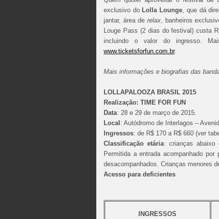
exclusivo do
Lolla Lounge
, que dá dir
jantar, área de
relax
, banheiros exclusi
Louge Pass (2 dias do festival) custa R
incluindo o valor do ingresso. Ma
www.ticketsforfun.com.br
.
Mais informações e biografias das ban
LOLLAPALOOZA BRASIL 2015
Realização: TIME FOR FUN
Data
: 28 e 29 de março de 2015.
Local
: Autódromo de Interlagos – Avenid
Ingressos
: de R$ 170 a R$ 660 (ver tab
Classificação etária
: crianças abaixo
Permitida a entrada acompanhado por p
desacompanhados. Crianças menores de
Acesso para deficientes
INGRESSOS