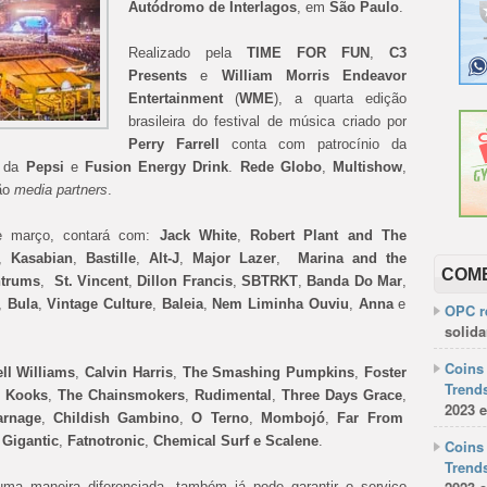
Autódromo de Interlagos
, em
São Paulo
.
Realizado pela
TIME FOR FUN
,
C3
Presents
e
William Morris Endeavor
Entertainment
(
WME
), a quarta edição
brasileira do festival de música criado por
Perry Farrell
conta com patrocínio da
o da
Pepsi
e
Fusion Energy Drink
.
Rede Globo
,
Multishow
,
ão
media partners
.
e março, contará com:
Jack White
,
Robert Plant and The
,
Kasabian
,
Bastille
,
Alt-J
,
Major Lazer
,
Marina and the
COM
ntrums
,
St. Vincent
,
Dillon Francis
,
SBTRKT
,
Banda Do Mar
,
,
Bula
,
Vintage Culture
,
Baleia
,
Nem Liminha Ouviu
,
Anna
e
OPC re
solida
Coins 
ll Williams
,
Calvin Harris
,
The Smashing Pumpkins
,
Foster
Trends
 Kooks
,
The Chainsmokers
,
Rudimental
,
Three Days Grace
,
2023 e
rnage
,
Childish Gambino
,
O Terno
,
Mombojó
,
Far From
Gigantic
,
Fatnotronic
,
Chemical Surf e Scalene
.
Coins 
Trends
uma maneira diferenciada, também já pode garantir o serviço