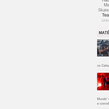
Ma
Skate
Tea
Univ
MAT
no Cafez
Mundo” 
e convid