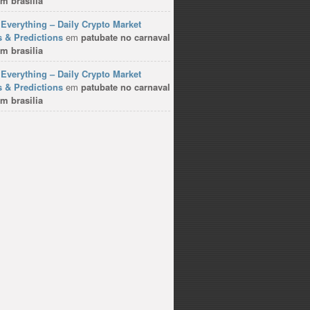
m brasilia
Everything – Daily Crypto Market
 & Predictions
em
patubate no carnaval
m brasilia
Everything – Daily Crypto Market
 & Predictions
em
patubate no carnaval
m brasilia