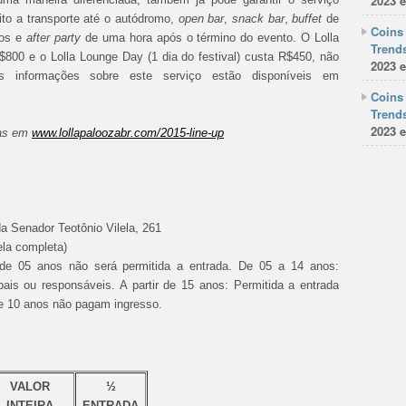
2023 e
eito a transporte até o autódromo,
open bar
,
snack bar
,
buffet
de
Coins 
vos e
after party
de uma hora após o término do evento. O Lolla
Trends
$800 e o Lolla Lounge Day (1 dia do festival) custa R$450, não
2023 e
is informações sobre este serviço estão disponíveis em
Coins 
Trends
2023 e
das em
www.lollapaloozabr.com/2015-line-up
a Senador Teotônio Vilela, 261
ela completa)
 de 05 anos não será permitida a entrada. De 05 a 14 anos:
ais ou responsáveis. A partir de 15 anos: Permitida a entrada
 10 anos não pagam ingresso.
VALOR
½
INTEIRA
ENTRADA