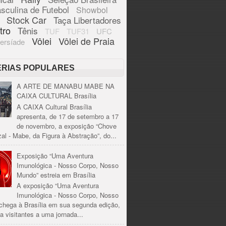
sculina de Futebol
Showbol
Stock Car
Taça Libertadores
tro
Tênis
TUF
TUF31
UFC
Vôlei
Vôlei de Praia
ersíade
ÉRIAS POPULARES
A ARTE DE MANABU MABE NA
CAIXA CULTURAL Brasília
A CAIXA Cultural Brasília
apresenta, de 17 de setembro a 17
de novembro, a exposição “Chove
al - Mabe, da Figura à Abstração”, do...
Exposição “Uma Aventura
Imunológica - Nosso Corpo, Nosso
Mundo” estreia em Brasília
A exposição “Uma Aventura
Imunológica - Nosso Corpo, Nosso
chega à Brasília em sua segunda edição,
a visitantes a uma jornada...