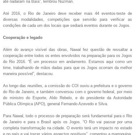
até nadaram na Baía”, lembrou Nuzman.
Até 2016, o Rio de Janeiro deve receber mais 44 eventos-teste de
diversas modalidades, competições que servirão para verificar as
condições de cada um dos locais que sediará eventos durante os Jogos.
Cooperação e legado
Além do avanço visível das obras, Nawal fez questão de ressaltar a
cooperação entre todos os entes envolvidos na preparação para os Jogos
do Rio 2016. “É um processo em andamento. Estamos aqui como um
time, trabalhando de mãos dadas para que os Jogos ocorram da melhor
maneira possível”, destacou.
Ao longo das reuniões, a comissão do COI ouviu a prefeitura e o governo
do Rio de Janeiro, e também conversou com o governo federal, por meio
do ministro do Esporte, Aldo Rebelo, e do presidente da Autoridade
Pública Olímpica (APO), general Fernando Azevedo e Silva.
Para Nawal, todo o processo de preparação será fundamental para o Rio
de Janeiro e para o Brasil após os Jogos. “O Rio vai passar por uma
completa transformação na cidade. O evento terá um impacto no estado
e no país e vai trazer vários aspectos positivos”, comentou a marroquina,