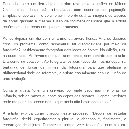
Pensado como um livro-objeto, a obra teve projeto gráfico de Milena
Galli. Folhas duplas são intercaladas com cadernos de paginação
simples, criado assim o volume por meio do qual as imagens de árvores
de flores ganham a mesma ilusão de tridimensionalidade que a artista
obtém nas suas obras em galerias e museus.
Ao se deparar um dia com uma imensa árvore florida, Ana se deparou
com um problema: como representar tal grandiosidade por meio da
fotografia? Intuitivamente fotografou dois lados da árvore. Na edição, uniu
as duas faces. As árvores surgiam sem tronco, sem contato com o solo.
Era como se voassem. Ao fotografar os dois lados da mesma copa, na
tentativa de forçar os limites da fotografia para que aludisse à
tridimensionalidade do referente, a artista casualmente criou a ilusão de
uma levitação.
Conta a artista “criei um universo por onde vago nas memórias da
infância, sob as raízes ou sobre as copas das árvores. Lugares interiores
onde me permitia sonhar com o que ainda não havia acontecido”.
A artista explica como chegou neste processo: “Depois de estudar
fotografia, decidi experimentar a pintura, o desenho e, finalmente, a
construção de objetos. Durante um tempo, velei fotografias com pintura.