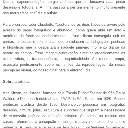
Destas experimentações surgiu a linha que eu buscava para juntar
desenho e fotografia. A linha passou a ser um elemento muito presente
nos meus trabalhos” diz a artista.
Para o curador Eder Chiodetto, “Costurando as duas faces da árvore pelo
avesso do papel fotográfico e abrindo-o, como quem abre um livro –
metáfora da fonte de conhecimento –, Ana Nitzan conseguiu unir as
pontas, estéticas e conceituais, que entrelaçam as indagações poéticas
e filosóficas que a despertaram naquele primeiro momento diante da
árvore no campo. Essa imagem-sublevação sintetiza organicamente os
ciclos vitais, a transcendência, a espiritualidade. Ao mesmo tempo,
especula poeticamente sobre os limites da representação, da nossa
percepção visual, do nosso olhar para o entorno”, diz.
Sobre a artista:
Ana Nitzan, paulistana, formada pela Escola Rudolf Steiner de São Paulo
Waldorf e Desenho Industrial pela FAAP de São Paulo, em 1989. Possui
produção artística desde 1990. Desenvolve pesquisa em fotografia,
desenho, pintura, jóias, escultura e suportes que supram a necessidade
de expressão poética da reflexão artística. As obras, na maioria dos
casos, referem-se à percepção simbólica e afetiva entre ser humano e
natureza. A mais recente série de Ana Nitzan,
Sustentável Sublimação