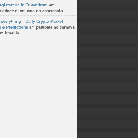
gistration in Trivandrum
em
riedade e inclusao no espetaculo
Everything – Daily Crypto Market
 & Predictions
em
patubate no carnaval
m brasilia