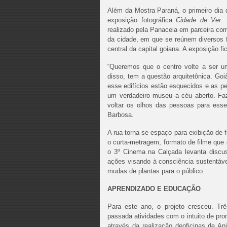
Além da Mostra Paraná, o primeiro dia 
exposição fotográfica
Cidade de Ver. 
realizado pela Panaceia em parceira com
da cidade, em que se reúnem diversos 
central da capital goiana. A exposição f
“Queremos que o centro volte a ser u
disso, tem a questão arquitetônica. G
esse edifícios estão esquecidos e as p
um verdadeiro museu a céu aberto. F
voltar os olhos das pessoas para esse
Barbosa.
A rua torna-se espaço para exibição de 
o curta-metragem, formato de filme que
o 3º
Cinema
na
Calçada
levanta discu
ações visando à consciência sustentáv
mudas de plantas para o público.
APRENDIZADO E EDUCAÇÃO
Para este ano, o projeto cresceu. Tr
passada atividades com o intuito de pr
através da realização deoficinas de A