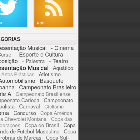
EGORIAS
resentação Musical
- Cinema
- Esporte e Cultura
-
Curso
posição
- Teatro
- Palestra
esentação Musical
Aquático
Atletismo
Artes Plásticas
Automobilismo
Basquete
panha
Campeonato Brasileiro
rie A
Campeonato Brasiliense
peonato Carioca
Campeonato
aulista
Carnaval
Ciclismo
ema
Concurso
Copa América
a Chevrolet Montana
Copa das
Copa do Brasil
Copa
derações
ndo de Futebol Masculino
Copa
trobras de Marcas
Copa Sul-