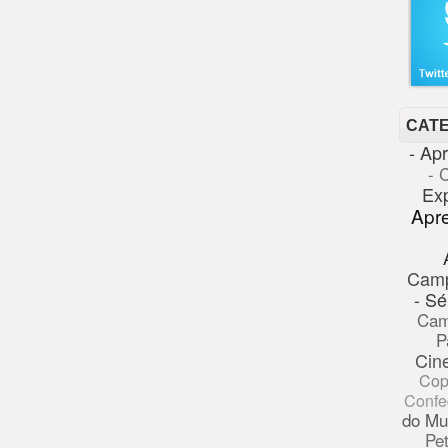
CAT
- Ap
- 
Ex
Apr
Cam
- Sé
Cam
P
Cin
Cop
Confe
do Mu
Pe