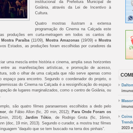
institucional da Prefeitura Municipal de
Goiânia, através da Lei de Incentivo à
Cultura.
Quatro mostras ilustram a extensa
programação do
Cinema
na
Calçada
este
das produções em curta-metragem em todos os cantos do
,
Mostra Paraíba
(11/09),
Mostra Amazonas
(19/09) e
Mostra
ivos Estados, as produções foram escolhidas por curadores da
ciar uma mescla entre história e
cinema
, amplia seus horizontes
de entre as manifestações artísticas, e promoção de acesso,
ltura, sob o olhar de uma
calçada
que não serve apenas como
COM
espaço para encontro. Segundo o coordenador do projeto, o
Dalto
 premissas do
Cinema
na
Calçada
é a ressignificação do espaço
imuno
upação de lugares marginalizados, como o centro de Goiânia, ou
.
Mason
imuno
emplo, são quatro filmes paranaenses escolhidos a dedo pelo
mor
, de Fábio Allon (fic, 20 min, 2012);
Para Onde Foram os
Coins 
11min, 2014);
Jardim Tókio
, de Rodrigo Grota (fic, 16min,
Trends
nn (doc, 19 min, 2013). Segundo o curador, a mostra traz filmes
2023 e
 linguagem “daquilo que se tem buscado
na
terra dos pinhais”.