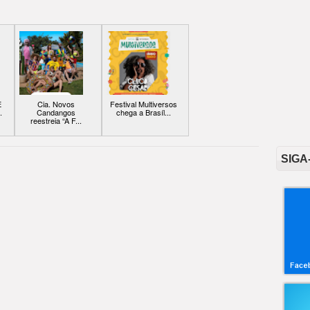
E
Cia. Novos
Festival Multiversos
.
Candangos
chega a Brasíl...
reestreia “A F...
SIGA