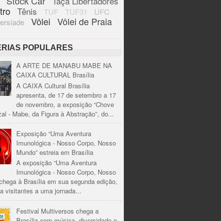
Stock Car
Taça Libertadores
tro
Tênis
TUF
TUF31
UFC
Vôlei
Vôlei de Praia
ersíade
ÉRIAS POPULARES
A ARTE DE MANABU MABE NA
CAIXA CULTURAL Brasília
A CAIXA Cultural Brasília
apresenta, de 17 de setembro a 17
de novembro, a exposição “Chove
al - Mabe, da Figura à Abstração”, do...
Exposição “Uma Aventura
Imunológica - Nosso Corpo, Nosso
Mundo” estreia em Brasília
A exposição “Uma Aventura
Imunológica - Nosso Corpo, Nosso
chega à Brasília em sua segunda edição,
a visitantes a uma jornada...
Festival Multiversos chega a
Brasília com música, diversidade e