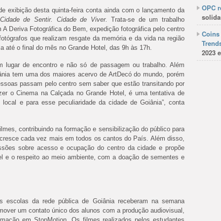
OPC re
de exibição desta quinta-feira conta ainda com o lançamento da
solida
Cidade de Sentir. Cidade de Viver.
Trata-se de um trabalho
 A Deriva Fotográfica do Bem, expedição fotográfica pelo centro
Coins 
fotógrafos que realizam resgate da memória e da vida
na
região
Trends
ica até o final do mês no Grande Hotel, das 9h às 17h.
2023 e
m lugar de encontro e não só de passagem ou trabalho. Além
oiânia tem uma dos maiores acervo de ArtDecó do mundo, porém
essoas passam pelo centro sem saber que estão transitando por
azer o
Cinema
na
Calçada
no Grande Hotel, é uma tentativa de
 local e para esse peculiaridade da cidade de Goiânia”, conta
filmes, contribuindo
na
formação e sensibilização do público para
 cresce cada vez mais em todos os cantos do País. Além disso,
ssões sobre acesso e ocupação do centro da cidade e propõe
el e o respeito ao meio ambiente, com a doação de sementes e
ês escolas da rede pública de Goiânia receberam
na
semana
omover um contato único dos alunos com a produção audiovisual,
nimação em StopMotion. Os filmes realizados pelos estudantes