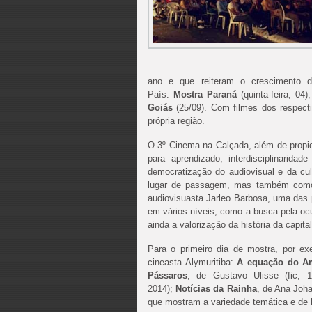
ano e que reiteram o crescimento 
País:
Mostra Paraná
(quinta-feira, 04)
Goiás
(25/09). Com filmes dos respect
própria região.
O 3º
Cinema
na
Calçada
, além de propi
para aprendizado, interdisciplinarida
democratização do audiovisual e da cu
lugar de passagem, mas também como 
audiovisuasta Jarleo Barbosa, uma das
em vários níveis, como a busca pela oc
ainda a valorização da história da capital
Para o primeiro dia de mostra, por ex
cineasta Alymuritiba:
A equação do A
Pássaros
, de Gustavo Ulisse (fic, 
2014);
Notícias da Rainha
, de Ana Joha
que mostram a variedade temática e de