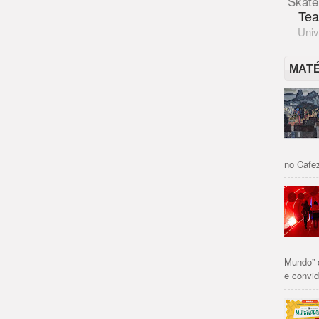
Skate
Tea
Univ
MAT
no Cafez
Mundo” 
e convid