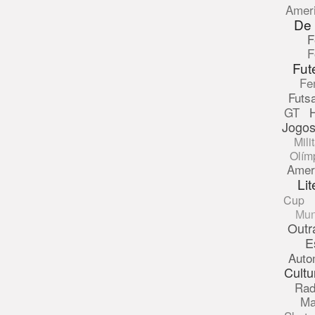
Amer
De
F
F
Fut
Fe
Futsa
GT
Jogos
Mili
Olím
Amer
Lit
Cup
Mun
Outr
E
Auto
Cultu
Rad
Ma