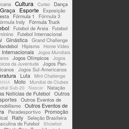
Cultura
icana
Dança
Curso
 Graça
Esporte
Exposição
esta
Fórmula 1
Fórmula 3
órmula Indy
Fórmula Truck
ebol
Futebol de Areia
Futebol
minino
Futebol Internacional
Ginástica
l
Grand Challenge
Handebol
Hipismo
Home Vídeo
 Internacionais
Jogos Mundiais
Jogos Olímpicos
tares
Jogos
Jogos Pan-
picos da Juventude
icanos
Jogos Sul-Americanos
eratura
Luta
Mini Challenge
Moto
Mundial de Clubes
MMA
Natação
dial Sub-20
Nascar
as Notícias de Futebol
Outros
sportes
Outros Eventos de
Outros Eventos de
mobilismo
ra
Promoção
Paradesportivo
Rally
ical
Seleção Brasileira
sculina de Futebol
Showbol