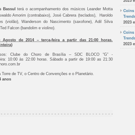
2023 e
s Bassul
terá o acompanhamento dos músicos Leander Motta
Coins 
Oswaldo Amorim (contrabaixo), José Cabrera (teclados), Haroldo
Trends
2023 e
es (violão), Wanderson do Nascimento (saxofone), Adil Silva
Ted Falcon (bandolim e violino).
Coins 
Trends
Agosto de 2014 – terça-feira a partir das 21:00 horas.
2023 e
nteira)
ssos: Clube do Choro de Brasília – SDC BLOCO “G” -
eira: 10:00 às 22:00 horas. Sábado a partir de 19:00 as 21:30
: www.clubedochoro.com.br
a Torre de TV, o Centro de Convenções e o Planetário.
4 anos