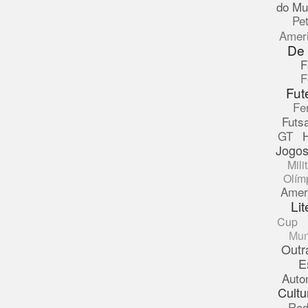
do Mu
Pe
Amer
De
F
F
Fut
Fe
Futsa
GT
Jogos
Mili
Olím
Amer
Lit
Cup
Mun
Outr
E
Auto
Cultu
Rad