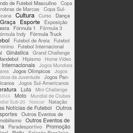
ndo de Futebol Masculino
Copa
trobras de Marcas
Copa Sul-
Cultura
icana
Dança
Curso
 Graça
Esporte
Exposição
esta
Fórmula 1
Fórmula 3
órmula Indy
Fórmula Truck
ebol
Futebol de Areia
Futebol
minino
Futebol Internacional
Ginástica
l
Grand Challenge
Handebol
Hipismo
Home Vídeo
 Internacionais
Jogos Mundiais
Jogos Olímpicos
tares
Jogos
Jogos Pan-
picos da Juventude
icanos
Jogos Sul-Americanos
eratura
Luta
Mini Challenge
Moto
Mundial de Clubes
MMA
Natação
dial Sub-20
Nascar
as Notícias de Futebol
Outros
sportes
Outros Eventos de
Outros Eventos de
mobilismo
ra
Promoção
Paradesportivo
Rally
ical
Seleção Brasileira