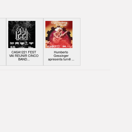
CASA1221 FEST
Humberto
VAI REUNIR CINCO
Gessinger
BAND...
apresenta turnê ...