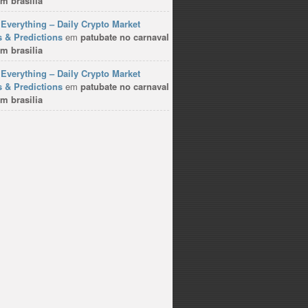
m brasilia
Everything – Daily Crypto Market
 & Predictions
em
patubate no carnaval
m brasilia
Everything – Daily Crypto Market
 & Predictions
em
patubate no carnaval
m brasilia