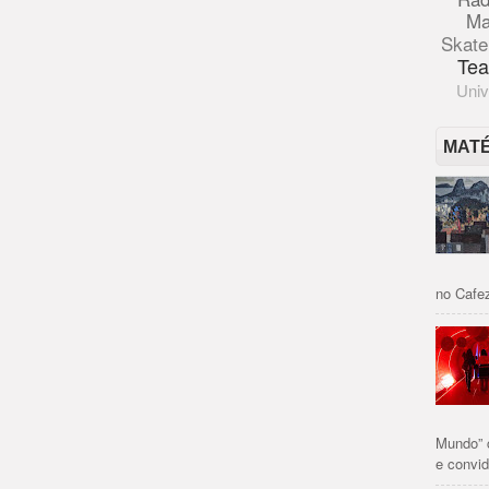
Ma
Skate
Tea
Univ
MAT
no Cafez
Mundo” 
e convid