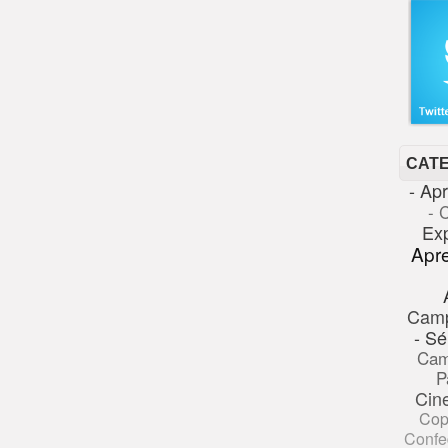
CAT
- Ap
- 
Ex
Apr
Cam
- Sé
Cam
P
Cin
Cop
Confe