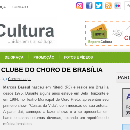
AÇA
CONTATO
DE GRAÇA
PROMOÇÃO
FOTOS E VÍDEOS
CLUBE DO CHORO DE BRASÍLIA
PAR
4
Comente aqui!
Marcos Bassul
nasceu em Niterói (RJ) e reside em Brasília
desde 1975. Durante alguns anos esteve em Belo Horizonte e
em 1984, no Teatro Municipal de Ouro Preto, apresentou seu
primeiro show: “Coisas da Vida”, com músicas de sua autoria.
A partir daí, começou a fazer shows e a se apresentar em
bares e casas noturnas diversas, tocando um repertório de
música brasileira.