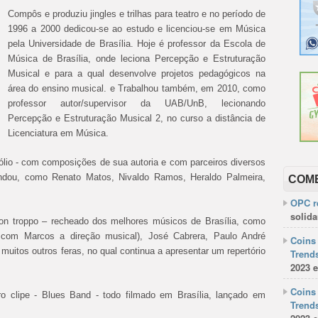
Compôs e produziu jingles e trilhas para teatro e no período de
1996 a 2000 dedicou-se ao estudo e licenciou-se em Música
pela Universidade de Brasília. Hoje é professor da Escola de
Música de Brasília, onde leciona Percepção e Estruturação
Musical e para a qual desenvolve projetos pedagógicos na
área do ensino musical. e Trabalhou também, em 2010, como
professor autor/supervisor da UAB/UnB, lecionando
Percepção e Estruturação Musical 2, no curso a distância de
Licenciatura em Música.
ólio - com composições de sua autoria e com parceiros diversos
dou, como Renato Matos, Nivaldo Ramos, Heraldo Palmeira,
COM
OPC re
solida
n troppo – recheado dos melhores músicos de Brasília, como
com Marcos a direção musical), José Cabrera, Paulo André
Coins 
muitos outros feras, no qual continua a apresentar um repertório
Trends
2023 e
Coins 
ro clipe - Blues Band - todo filmado em Brasília, lançado em
Trends