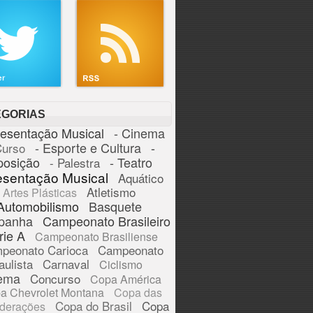
EGORIAS
resentação Musical
- Cinema
- Esporte e Cultura
-
Curso
posição
- Teatro
- Palestra
esentação Musical
Aquático
Atletismo
Artes Plásticas
Automobilismo
Basquete
panha
Campeonato Brasileiro
rie A
Campeonato Brasiliense
peonato Carioca
Campeonato
aulista
Carnaval
Ciclismo
ema
Concurso
Copa América
a Chevrolet Montana
Copa das
Copa do Brasil
Copa
derações