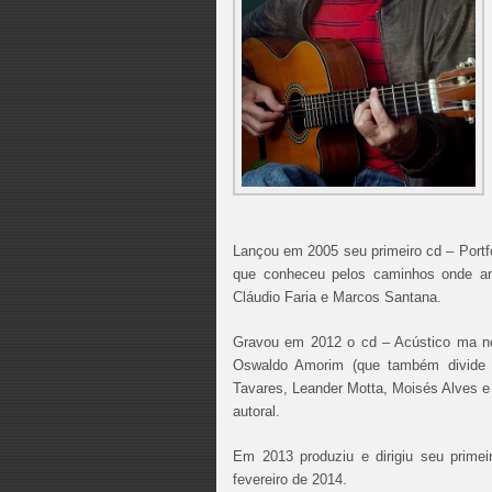
Lançou em 2005 seu primeiro cd – Portf
que conheceu pelos caminhos onde an
Cláudio Faria e Marcos Santana.
Gravou em 2012 o cd – Acústico ma no
Oswaldo Amorim (que também divide 
Tavares, Leander Motta, Moisés Alves e 
autoral.
Em 2013 produziu e dirigiu seu primei
fevereiro de 2014.