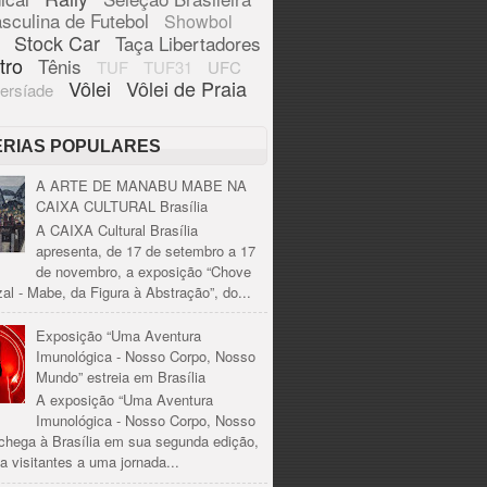
sculina de Futebol
Showbol
Stock Car
Taça Libertadores
tro
Tênis
TUF
TUF31
UFC
Vôlei
Vôlei de Praia
ersíade
ÉRIAS POPULARES
A ARTE DE MANABU MABE NA
CAIXA CULTURAL Brasília
A CAIXA Cultural Brasília
apresenta, de 17 de setembro a 17
de novembro, a exposição “Chove
al - Mabe, da Figura à Abstração”, do...
Exposição “Uma Aventura
Imunológica - Nosso Corpo, Nosso
Mundo” estreia em Brasília
A exposição “Uma Aventura
Imunológica - Nosso Corpo, Nosso
chega à Brasília em sua segunda edição,
a visitantes a uma jornada...