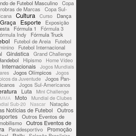
ndo de Futebol Masculino
Copa
trobras de Marcas
Copa Sul-
Cultura
icana
Dança
Curso
 Graça
Esporte
Exposição
esta
Fórmula 1
Fórmula 3
órmula Indy
Fórmula Truck
ebol
Futebol de Areia
Futebol
minino
Futebol Internacional
Ginástica
l
Grand Challenge
Handebol
Hipismo
Home Vídeo
 Internacionais
Jogos Mundiais
Jogos Olímpicos
tares
Jogos
Jogos Pan-
picos da Juventude
icanos
Jogos Sul-Americanos
eratura
Luta
Mini Challenge
Moto
Mundial de Clubes
MMA
Natação
dial Sub-20
Nascar
as Notícias de Futebol
Outros
sportes
Outros Eventos de
Outros Eventos de
mobilismo
ra
Promoção
Paradesportivo
Rally
ical
Seleção Brasileira