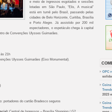
e meio de ingressos esgotados e sessões
lotadas em São Paulo, “Elis, A musical”
está em turnê pelo Brasil, passando pelas
cidades de Belo Horizonte, Curitiba, Brasília
e Porto Alegre. Já assistido por 200 mil
espectadores, o espetáculo chega à capital
Centro de Convenções Ulysses Guimarães.
 às 21h
nvenções Ulysses Guimarães (Eixo Monumental).
COM
OPC re
solida
Coins 
)
Trends
2023 e
o: portadores do cartão Bradesco seguros
Coins 
Trends
ncia):
Central de Ingressos – Brasília Shopping / G2