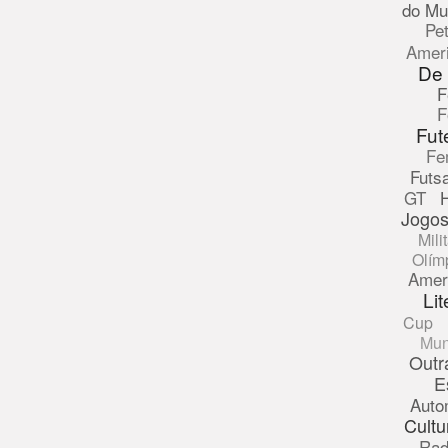
do Mu
Pe
Amer
De
F
F
Fut
Fe
Futsa
GT
Jogos
Mili
Olím
Amer
Lit
Cup
Mun
Outr
E
Auto
Cultu
Rad