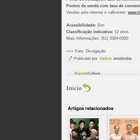
Pontos de venda com taxa de conven
Vendas pela internet e callcenter:
www.in
Acessibilidade:
Sim
Classificação indicativa:
12 anos
Mais Informações: (61) 3364-0000
==> Foto: Divulgação
Artigos relacionados