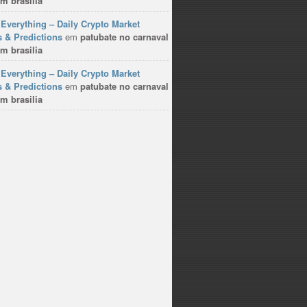
m brasilia
Everything – Daily Crypto Market
 & Predictions
em
patubate no carnaval
m brasilia
Everything – Daily Crypto Market
 & Predictions
em
patubate no carnaval
m brasilia