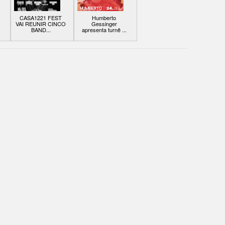
CASA1221 FEST
Humberto
VAI REUNIR CINCO
Gessinger
BAND...
apresenta turnê ...