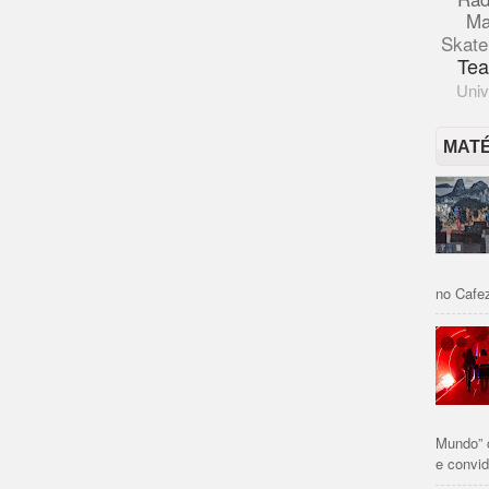
Ma
Skate
Tea
Univ
MAT
no Cafez
Mundo” 
e convid