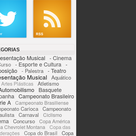
EGORIAS
resentação Musical
- Cinema
- Esporte e Cultura
-
Curso
posição
- Teatro
- Palestra
esentação Musical
Aquático
Atletismo
Artes Plásticas
Automobilismo
Basquete
panha
Campeonato Brasileiro
rie A
Campeonato Brasiliense
peonato Carioca
Campeonato
aulista
Carnaval
Ciclismo
ema
Concurso
Copa América
a Chevrolet Montana
Copa das
Copa do Brasil
Copa
derações