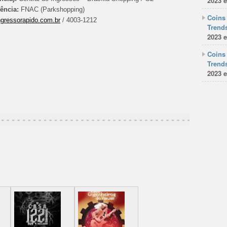
2023 e
iência:
FNAC (Parkshopping)
Coins 
gressorapido.com.br
/ 4003-1212
Trends
2023 e
Coins 
Trends
2023 e