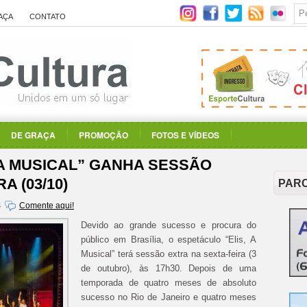
AÇA
CONTATO
DE GRAÇA
PROMOÇÃO
FOTOS E VÍDEOS
 A MUSICAL” GANHA SESSÃO
A (03/10)
PAR
4
Comente aqui!
Devido ao grande sucesso e procura do
público em Brasília, o espetáculo “Elis, A
Musical” terá sessão extra na sexta-feira (3
de outubro), às 17h30.
Depois de uma
temporada de quatro meses de absoluto
sucesso no Rio de Janeiro e quatro meses