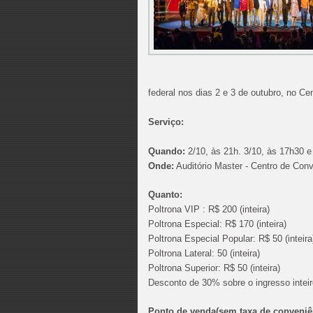
federal nos dias 2 e 3 de outubro, no 
Serviço:
Quando:
2/10, às 21h. 3/10, às 17h30 e
Onde:
Auditório Master - Centro de Co
Quanto:
Poltrona VIP : R$ 200 (inteira)
Poltrona Especial: R$ 170 (inteira)
Poltrona Especial Popular: R$ 50 (inte
ira
Poltrona Lateral: 50 (inteira)
Poltrona Superior: R$ 50 (inteira)
Desconto de 30% sobre o ingresso inteir
Ponto de venda(sem taxa de conveniê