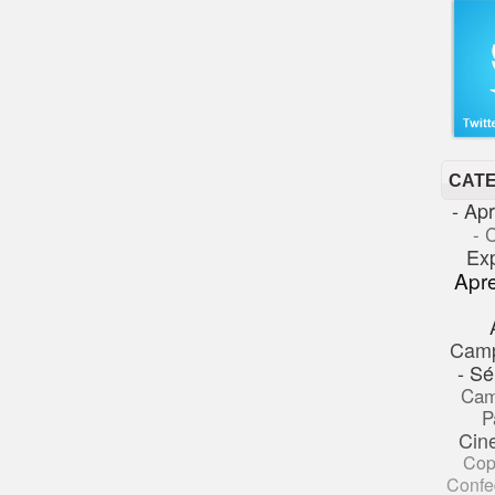
CAT
- Ap
- 
Ex
Apr
Cam
- Sé
Cam
P
Cin
Cop
Confe