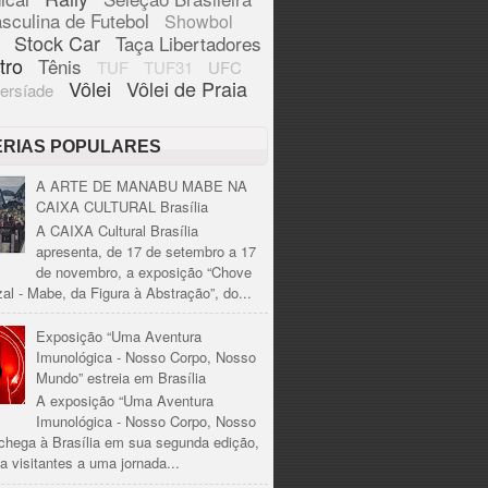
sculina de Futebol
Showbol
Stock Car
Taça Libertadores
tro
Tênis
TUF
TUF31
UFC
Vôlei
Vôlei de Praia
ersíade
ÉRIAS POPULARES
A ARTE DE MANABU MABE NA
CAIXA CULTURAL Brasília
A CAIXA Cultural Brasília
apresenta, de 17 de setembro a 17
de novembro, a exposição “Chove
al - Mabe, da Figura à Abstração”, do...
Exposição “Uma Aventura
Imunológica - Nosso Corpo, Nosso
Mundo” estreia em Brasília
A exposição “Uma Aventura
Imunológica - Nosso Corpo, Nosso
chega à Brasília em sua segunda edição,
a visitantes a uma jornada...