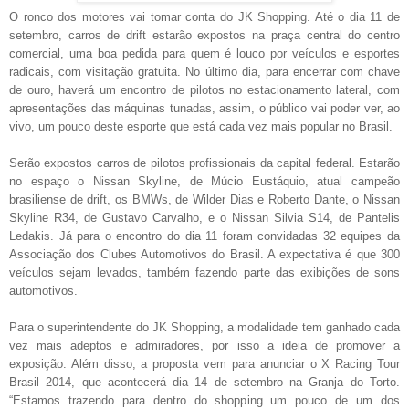
O ronco dos motores vai tomar conta do JK Shopping. Até o dia 11 de
setembro, carros de drift estarão expostos na praça central do centro
comercial, uma boa pedida para quem é louco por veículos e esportes
radicais, com visitação gratuita. No último dia, para encerrar com chave
de ouro, haverá um encontro de pilotos no estacionamento lateral, com
apresentações das máquinas tunadas, assim, o público vai poder ver, ao
vivo, um pouco deste esporte que está cada vez mais popular no Brasil.
Serão expostos carros de pilotos profissionais da capital federal. Estarão
no espaço o Nissan Skyline, de Múcio Eustáquio, atual campeão
brasiliense de drift, os BMWs, de Wilder Dias e Roberto Dante, o Nissan
Skyline R34, de Gustavo Carvalho, e o Nissan Silvia S14, de Pantelis
Ledakis. Já para o encontro do dia 11 foram convidadas 32 equipes da
Associação dos Clubes Automotivos do Brasil. A expectativa é que 300
veículos sejam levados, também fazendo parte das exibições de sons
automotivos.
Para o superintendente do JK Shopping, a modalidade tem ganhado cada
vez mais adeptos e admiradores, por isso a ideia de promover a
exposição. Além disso, a proposta vem para anunciar o X Racing Tour
Brasil 2014, que acontecerá dia 14 de setembro na Granja do Torto.
“Estamos trazendo para dentro do shopping um pouco de um dos