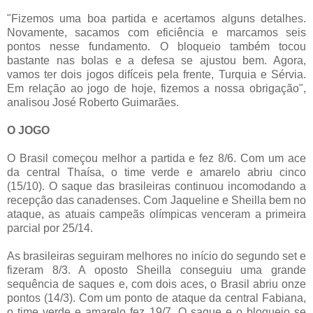
"Fizemos uma boa partida e acertamos alguns detalhes.
Novamente, sacamos com eficiência e marcamos seis
pontos nesse fundamento. O bloqueio também tocou
bastante nas bolas e a defesa se ajustou bem. Agora,
vamos ter dois jogos difíceis pela frente, Turquia e Sérvia.
Em relação ao jogo de hoje, fizemos a nossa obrigação",
analisou José Roberto Guimarães.
O JOGO
O Brasil começou melhor a partida e fez 8/6. Com um ace
da central Thaísa, o time verde e amarelo abriu cinco
(15/10). O saque das brasileiras continuou incomodando a
recepção das canadenses. Com Jaqueline e Sheilla bem no
ataque, as atuais campeãs olímpicas venceram a primeira
parcial por 25/14.
As brasileiras seguiram melhores no início do segundo set e
fizeram 8/3. A oposto Sheilla conseguiu uma grande
sequência de saques e, com dois aces, o Brasil abriu onze
pontos (14/3). Com um ponto de ataque da central Fabiana,
o time verde e amarelo fez 19/7. O saque e o bloqueio se