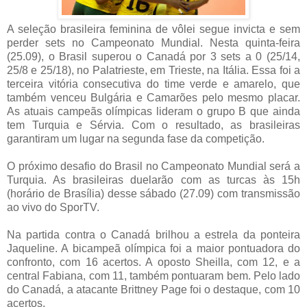
A seleção brasileira feminina de vôlei segue invicta e sem
perder sets no Campeonato Mundial. Nesta quinta-feira
(25.09), o Brasil superou o Canadá por 3 sets a 0 (25/14,
25/8 e 25/18), no Palatrieste, em Trieste, na Itália. Essa foi a
terceira vitória consecutiva do time verde e amarelo, que
também venceu Bulgária e Camarões pelo mesmo placar.
As atuais campeãs olímpicas lideram o grupo B que ainda
tem Turquia e Sérvia. Com o resultado, as brasileiras
garantiram um lugar na segunda fase da competição.
O próximo desafio do Brasil no Campeonato Mundial será a
Turquia. As brasileiras duelarão com as turcas às 15h
(horário de Brasília) desse sábado (27.09) com transmissão
ao vivo do SporTV.
Na partida contra o Canadá brilhou a estrela da ponteira
Jaqueline. A bicampeã olímpica foi a maior pontuadora do
confronto, com 16 acertos. A oposto Sheilla, com 12, e a
central Fabiana, com 11, também pontuaram bem. Pelo lado
do Canadá, a atacante Brittney Page foi o destaque, com 10
acertos.