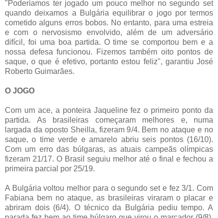
"Poderíamos ter jogado um pouco melhor no segundo set
quando deixamos a Bulgária equilibrar o jogo por termos
cometido alguns erros bobos. No entanto, para uma estreia
e com o nervosismo envolvido, além de um adversário
difícil, foi uma boa partida. O time se comportou bem e a
nossa defesa funcionou. Fizemos também oito pontos de
saque, o que é efetivo, portanto estou feliz", garantiu José
Roberto Guimarães.
O JOGO
Com um ace, a ponteira Jaqueline fez o primeiro ponto da
partida. As brasileiras começaram melhores e, numa
largada da oposto Sheilla, fizeram 9/4. Bem no ataque e no
saque, o time verde e amarelo abriu seis pontos (16/10).
Com um erro das búlgaras, as atuais campeãs olímpicas
fizeram 21/17. O Brasil seguiu melhor até o final e fechou a
primeira parcial por 25/19.
A Bulgária voltou melhor para o segundo set e fez 3/1. Com
Fabiana bem no ataque, as brasileiras viraram o placar e
abriram dois (6/4). O técnico da Bulgária pediu tempo. A
parada fez bem ao time búlgaro que virou o marcador (9/8).