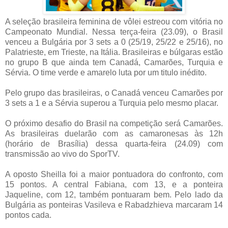
A seleção brasileira feminina de vôlei estreou com vitória no
Campeonato Mundial. Nessa terça-feira (23.09), o Brasil
venceu a Bulgária por 3 sets a 0 (25/19, 25/22 e 25/16), no
Palatrieste, em Trieste, na Itália. Brasileiras e búlgaras estão
no grupo B que ainda tem Canadá, Camarões, Turquia e
Sérvia. O time verde e amarelo luta por um titulo inédito.
Pelo grupo das brasileiras, o Canadá venceu Camarões por
3 sets a 1 e a Sérvia superou a Turquia pelo mesmo placar.
O próximo desafio do Brasil na competição será Camarões.
As brasileiras duelarão com as camaronesas às 12h
(horário de Brasília) dessa quarta-feira (24.09) com
transmissão ao vivo do SporTV.
A oposto Sheilla foi a maior pontuadora do confronto, com
15 pontos. A central Fabiana, com 13, e a ponteira
Jaqueline, com 12, também pontuaram bem. Pelo lado da
Bulgária as ponteiras Vasileva e Rabadzhieva marcaram 14
pontos cada.